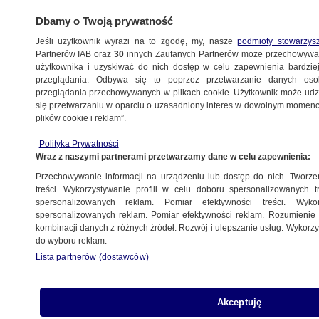
Dbamy o Twoją prywatność
Jeśli użytkownik wyrazi na to zgodę, my, nasze
podmioty stowarzys
Partnerów IAB oraz
30
innych Zaufanych Partnerów może przechowywa
użytkownika i uzyskiwać do nich dostęp w celu zapewnienia bardzi
przeglądania. Odbywa się to poprzez przetwarzanie danych os
przeglądania przechowywanych w plikach cookie. Użytkownik może udzie
BRITNEY SPEARS
się przetwarzaniu w oparciu o uzasadniony interes w dowolnym momencie
plików cookie i reklam”.
"Mogę zrobić wam lazanię", "jestem
aniołem". Nagranie z zatrzymania
Polityka Prywatności
Wraz z naszymi partnerami przetwarzamy dane w celu zapewnienia:
Britney Spears
KULTURA I STYL
Przechowywanie informacji na urządzeniu lub dostęp do nich. Tworzeni
treści. Wykorzystywanie profili w celu doboru spersonalizowanych tr
spersonalizowanych reklam. Pomiar efektywności treści. Wyko
Gwiazda pop podejmuje leczenie.
spersonalizowanych reklam. Pomiar efektywności reklam. Rozumienie o
kombinacji danych z różnych źródeł. Rozwój i ulepszanie usług. Wykor
Dobrowolnie zgłosiła się do ośrodka
do wyboru reklam.
KULTURA I STYL
Lista partnerów (dostawców)
Tego "nie da się w żaden sposób
Akceptuję
usprawiedliwić". Szczegóły