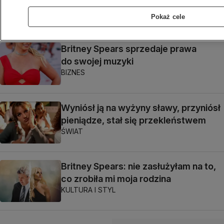
zatrzymania Britney Spears
Pokaż cele
KULTURA I STYL
Britney Spears sprzedaje prawa
do swojej muzyki
BIZNES
Wyniósł ją na wyżyny sławy, przyniósł
pieniądze, stał się przekleństwem
ŚWIAT
Britney Spears: nie zasłużyłam na to,
co zrobiła mi moja rodzina
KULTURA I STYL