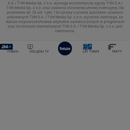
Kujawsko-pomorskie
Ze świata
Prognoza
Lekkoatletyka
Zdrowie
Uwaga TVN
Ministerstwo Cyfryzacji
Test zgodności
S.A. / TVN Media Sp. z o.o. wymaga wcześniejszej zgody TVN S.A./
TVN Media Sp. z o.o. oraz zawarcia stosownej umowy licencyjnej. Na
Ministerstwo Edukacji Narodowej
Lublin
podstawie art. 25 ust. 1 pkt. 1 b) ustawy o prawie autorskim i prawach
Tech
Świat
Siatkówka
Tech
HGTV
Oglądaj na TV
Ministerstwo Finansów
pokrewnych TVN S.A. / TVN Media Sp. z o.o. wyraźnie zastrzega, że
dalsze rozpowszechnianie artykułów zamieszczonych w programach
Ministerstwo Klimatu i Środowiska
Lubuskie
Moto
Nauka
F1
Nauka
TVN Turbo
Zrealizuj voucher
oraz na stronach internetowych TVN S.A. / TVN Media Sp. z o.o. jest
Ministerstwo Nauki i Szkolnictwa Wyższego
zabronione.
Olsztyn
Dla seniora
Ciekawostki
Ministerstwo Sprawiedliwości
Rozrywka
TVN Style
Ministerstwo Rodziny, Pracy i Polityki Społecznej
Opole
Turystyka
Podróże
TVN7
Ministerstwo Spraw Zagranicznych
Moskwa
TVN24+
OGLĄDAJ TV
LAT TVN24
FAKTY
Naczelny Sąd Administracyjny
Rzeszów
Smog
TTV
Najwyższa Izba Kontroli
Szczecin
Narodowe Centrum Badań i Rozwoju
Narodowy Bank Polski
Narodowy Fundusz Zdrowia
Białystok
NASA
NATO
Niemcy
Nord Stream 2
Nowa Lewica
Ordo Iuris
Organizacja Narodów Zjednoczonych
Orlen
Parlament Europejski
Partia Demokratyczna USA
Partia Republikańska
Pentagon
Piotr Gliński
PIT
PKB Polski
PKO BP
PKP Cargo
PKP Intercity
PKP PLK
Platforma Obywatelska
PLL LOT
Poczta Polska