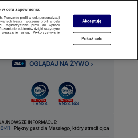
 w celu zapewnienia:
SUBSKRYBUJ
Przejdź do
Szukaj
Zaloguj się
Menu
 Tworzenie profili w celu personalizacji
Akceptuję
wanych treści. Tworzenie profili w celu
ci. Wykorzystanie profili do wyboru
Rozumienie odbiorców dzięki statystyce
ulepszanie usług. Wykorzystywanie
Czytaj
Słuchaj
Oglądaj
Pokaż cele
OGLĄDAJ NA ŻYWO
NA ŻYWO
NA ŻYWO
TVN24
TVN24 BiS
NAJNOWSZE INFORMACJE:
10:41
Piękny gest dla Messiego, który stracił ojca