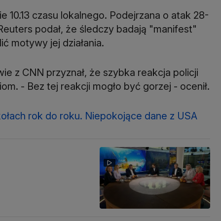
ie 10.13 czasu lokalnego. Podejrzana o atak 28-
. Reuters podał, że śledczy badają "manifest"
ć motywy jej działania.
e z CNN przyznał, że szybka reakcja policji
m. - Bez tej reakcji mogło być gorzej - ocenił.
kołach rok do roku. Niepokojące dane z USA