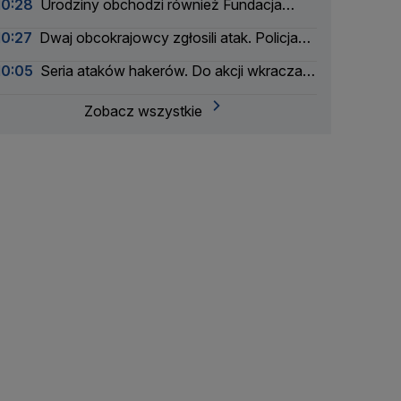
10:28
Urodziny obchodzi również Fundacja
TVN. Pomogła dziesiątkom tysięcy dzieci
10:27
Dwaj obcokrajowcy zgłosili atak. Policja
zatrzymała także ich
10:05
Seria ataków hakerów. Do akcji wkracza
wywiad
Zobacz wszystkie