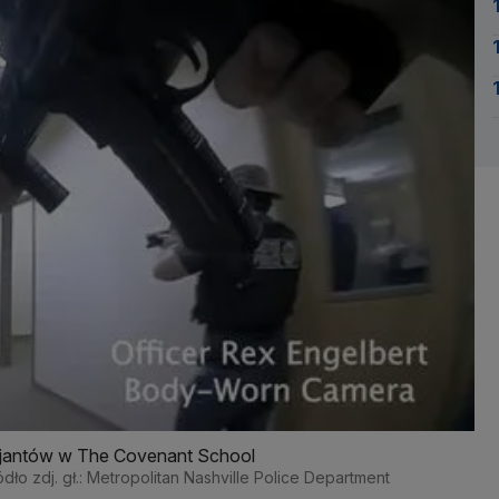
licjantów w The Covenant School
ódło zdj. gł.: Metropolitan Nashville Police Department