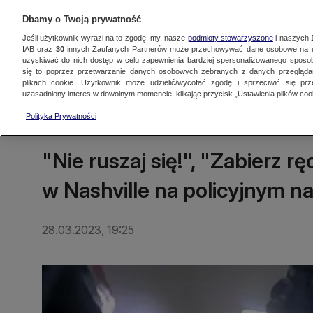
Dbamy o Twoją prywatność
Jeśli użytkownik wyrazi na to zgodę, my, nasze
podmioty stowarzyszone
i naszych
IAB oraz
30
innych Zaufanych Partnerów może przechowywać dane osobowe na ur
uzyskiwać do nich dostęp w celu zapewnienia bardziej spersonalizowanego sposo
się to poprzez przetwarzanie danych osobowych zebranych z danych przegląd
Oglądaj TVN24
Najnowsze
Fakty
Świat
Polska
Regionalne
plikach cookie. Użytkownik może udzielić/wycofać zgodę i sprzeciwić się pr
uzasadniony interes w dowolnym momencie, klikając przycisk „Ustawienia plików cook
Polityka Prywatności
ŚWIAT
"Nie ruszaj się!", "Zabierz r
w Nashville na policyjnym n
28.03.2023, 19:25