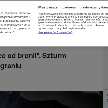
Wraz z naszymi partnerami przetwarzamy dane
161
Zaufanych Partnerów
Przechowywanie informacji na urządzeniu lub dostęp do nich.
treści. Wykorzystywanie profili w celu doboru spersonalizo
ządzeniu użytkownika i
spersonalizowanych reklam. Pomiar efektywności treś
bu przeglądania. Odbywa
spersonalizowanych reklam. Pomiar efektywności reklam. 
ania przechowywanych w
lub kombinacji danych z różnych źródeł. Rozwój i 
Więcej
ograniczonych danych do wyboru reklam.
zetwarzaniu w oparciu o
ie i reklam”.
Lista partnerów (dostawców)
ęce od broni!". Szturm
agraniu