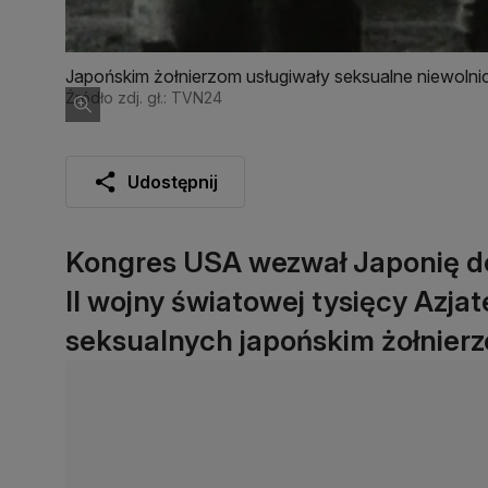
Japońskim żołnierzom usługiwały seksualne niewolni
Źródło zdj. gł.: TVN24
Udostępnij
Kongres USA wezwał Japonię do
II wojny światowej tysięcy Azja
seksualnych japońskim żołnier