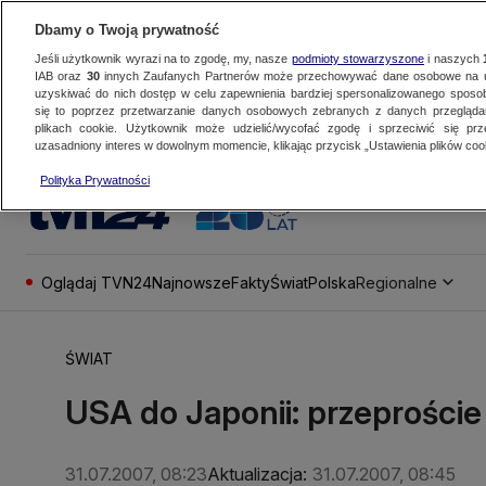
Dbamy o Twoją prywatność
Jeśli użytkownik wyrazi na to zgodę, my, nasze
podmioty stowarzyszone
i naszych
IAB oraz
30
innych Zaufanych Partnerów może przechowywać dane osobowe na ur
uzyskiwać do nich dostęp w celu zapewnienia bardziej spersonalizowanego sposo
się to poprzez przetwarzanie danych osobowych zebranych z danych przegląd
plikach cookie. Użytkownik może udzielić/wycofać zgodę i sprzeciwić się pr
uzasadniony interes w dowolnym momencie, klikając przycisk „Ustawienia plików cook
Polityka Prywatności
Oglądaj TVN24
Najnowsze
Fakty
Świat
Polska
Regionalne
ŚWIAT
USA do Japonii: przeproście
31.07.2007, 08:23
Aktualizacja:
31.07.2007, 08:45