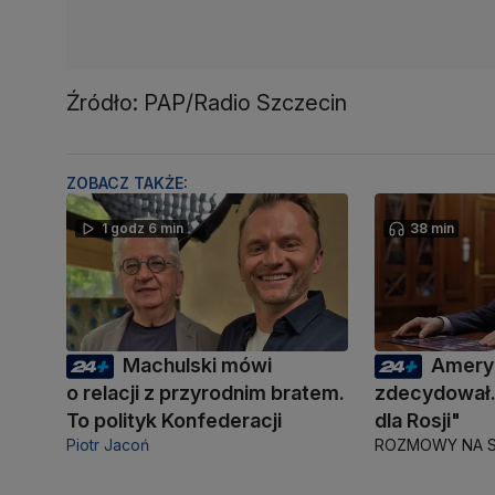
Źródło: PAP/Radio Szczecin
ZOBACZ TAKŻE:
1 godz 6 min
38 min
Machulski mówi
Amery
o relacji z przyrodnim bratem.
zdecydował.
To polityk Konfederacji
dla Rosji"
Piotr Jacoń
ROZMOWY NA S