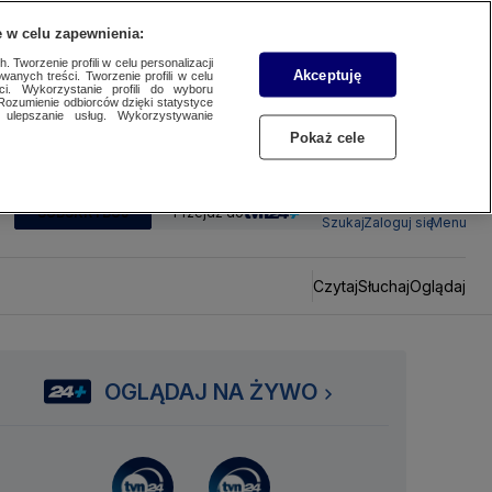
 w celu zapewnienia:
 Tworzenie profili w celu personalizacji
Akceptuję
wanych treści. Tworzenie profili w celu
ci. Wykorzystanie profili do wyboru
Rozumienie odbiorców dzięki statystyce
ulepszanie usług. Wykorzystywanie
Pokaż cele
SUBSKRYBUJ
Przejdź do
Szukaj
Zaloguj się
Menu
Czytaj
Słuchaj
Oglądaj
OGLĄDAJ NA ŻYWO