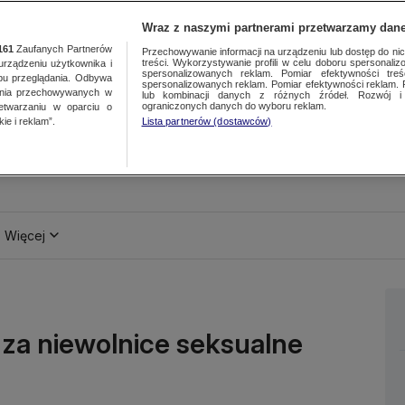
Wraz z naszymi partnerami przetwarzamy dane
161
Zaufanych Partnerów
Przechowywanie informacji na urządzeniu lub dostęp do nich.
treści. Wykorzystywanie profili w celu doboru spersonalizo
ządzeniu użytkownika i
spersonalizowanych reklam. Pomiar efektywności treś
bu przeglądania. Odbywa
spersonalizowanych reklam. Pomiar efektywności reklam. 
ania przechowywanych w
lub kombinacji danych z różnych źródeł. Rozwój i 
ograniczonych danych do wyboru reklam.
zetwarzaniu w oparciu o
ie i reklam”.
Lista partnerów (dostawców)
Więcej
 za niewolnice seksualne