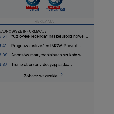
NA ŻYWO
NA ŻYWO
TVN24
TVN24 BiS
NAJNOWSZE INFORMACJE:
6:51
"Człowiek legenda" naszej urodzinowej
trasy. Przemierzył tysiące kilometrów
6:41
Prognoza ostrzeżeń IMGW. Powrót
skwaru na horyzoncie
6:39
Anonsów matrymonialnych szukała w
gazetach, do rosołu i flaków sypała środek
6:37
Trump oburzony decyzją sądu.
nasenny
"Narodowy powód do wstydu"
Zobacz wszystkie