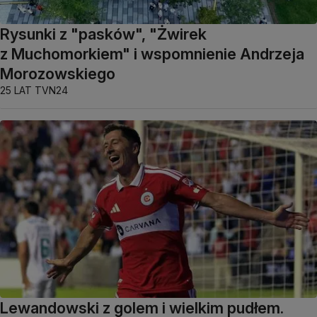
Rysunki z "pasków", "Żwirek
z Muchomorkiem" i wspomnienie Andrzeja
Morozowskiego
25 LAT TVN24
Lewandowski z golem i wielkim pudłem.