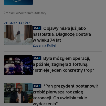
Źródło: PAP
Autorka/Autor: asty
ZOBACZ TAKŻE:
Objawy miała już jako
nastolatka. Diagnozę dostała
w wieku 74 lat
Zuzanna Kuffel
Była mózgiem operacji,
45 min
a później zaginęła z fortuną.
"Istnieje jeden konkretny trop"
"Pan prezydent postanowił
55 min
zrobić pierwszą rocznicę
koronacji. On uwielbia takie
wydarzenia"