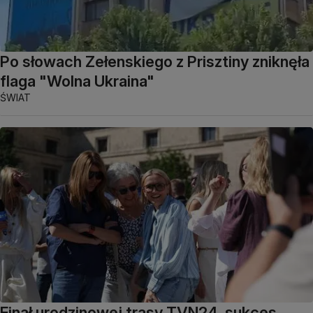
Po słowach Zełenskiego z Prisztiny zniknęła
flaga "Wolna Ukraina"
ŚWIAT
Finał urodzinowej trasy TVN24, sukces