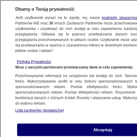
Dbamy o Twoją prywatność
Jeśli użytkownik wyrazi na to zgodę, my, nasze
podmioty stowarzys
Partnerów IAB oraz
30
innych Zaufanych Partnerów może przechowywa
użytkownika i uzyskiwać do nich dostęp w celu zapewnienia bardzi
przeglądania. Odbywa się to poprzez przetwarzanie danych os
przeglądania przechowywanych w plikach cookie. Użytkownik może udzie
ŚWIAT
się przetwarzaniu w oparciu o uzasadniony interes w dowolnym momencie
plików cookie i reklam”.
Umowa o eksporcie ukraińskiego zboża.
Polityka Prywatności
Komentarze rzeczników ukraińskiej
Wraz z naszymi partnerami przetwarzamy dane w celu zapewnienia:
dyplomacji i Departamentu Stanu USA
Przechowywanie informacji na urządzeniu lub dostęp do nich. Tworzeni
treści. Wykorzystywanie profili w celu doboru spersonalizowanych tr
22.07.2022, 08:31
spersonalizowanych reklam. Pomiar efektywności treści. Wyko
spersonalizowanych reklam. Pomiar efektywności reklam. Rozumienie o
kombinacji danych z różnych źródeł. Rozwój i ulepszanie usług. Wykor
Udostępnij
do wyboru reklam.
Lista partnerów (dostawców)
Rzecznik ukraińskiej dyplomacji Ołeh Nikołenko
powiedział, że umowa w sprawie odblokowania
eksportu ukraińskiego zboża musi gwarantować
Akceptuję