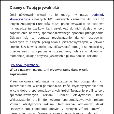
Dbamy o Twoją prywatność
SUBSKRYBUJ
Jeśli użytkownik wyrazi na to zgodę, my, nasze
podmioty
stowarzyszone
i naszych
161
Zaufanych Partnerów IAB oraz
30
ŚWIAT
innych Zaufanych Partnerów może przechowywać dane osobowe
na urządzeniu użytkownika i uzyskiwać do nich dostęp w celu
Kardynał Krajewski w Iziumie. Modlił się
zapewnienia bardziej spersonalizowanego sposobu przeglądania.
w miejscu zbiorowych mogił
Odbywa się to poprzez przetwarzanie danych osobowych
zebranych z danych przeglądania przechowywanych w plikach
cookie. Użytkownik może udzielić/wycofać zgodę i sprzeciwić się
20.09.2022, 05:45
przetwarzaniu w oparciu o uzasadniony interes w dowolnym
momencie, klikając przycisk „Ustawienia plików cookie i reklam”.
Udostępnij
Polityka Prywatności
Wraz z naszymi partnerami przetwarzamy dane w celu
zapewnienia:
Przechowywanie informacji na urządzeniu lub dostęp do nich.
Tworzenie profili w celu personalizacji treści. Wykorzystywanie profili
w celu doboru spersonalizowanych treści. Tworzenie profili w celu
spersonalizowanych reklam. Pomiar efektywności treści.
Wykorzystanie profili do wyboru spersonalizowanych reklam.
Pomiar efektywności reklam. Rozumienie odbiorców dzięki
statystyce lub kombinacji danych z różnych źródeł. Rozwój i
ulepszanie usług. Wykorzystywanie ograniczonych danych do