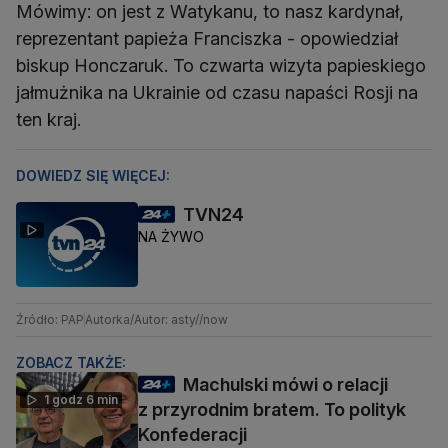
Mówimy: on jest z Watykanu, to nasz kardynał,
reprezentant papieża Franciszka - opowiedział
biskup Honczaruk. To czwarta wizyta papieskiego
jałmużnika na Ukrainie od czasu napaści Rosji na
ten kraj.
DOWIEDZ SIĘ WIĘCEJ:
TVN24
NA ŻYWO
Źródło: PAP
Autorka/Autor: asty//now
ZOBACZ TAKŻE:
Machulski mówi o relacji
1 godz 6 min
z przyrodnim bratem. To polityk
Konfederacji