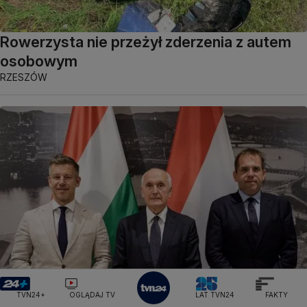
Rowerzysta nie przeżył zderzenia z autem
osobowym
RZESZÓW
Tisza ogłosiła nowego kandydata
TVN24+
OGLĄDAJ TV
LAT TVN24
FAKTY
na prezydenta