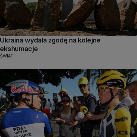
Ukraina wydała zgodę na kolejne
ekshumacje
ŚWIAT