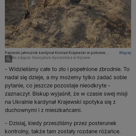
Papieski jałmużnik kardynał Konrad Krajewski w połowie
Więcej
kwietnia 2022 roku był w Buczy, gdzie Rosjanie dokonali
Źródło zdjęcia: Nuncjatura Apostolska w Kijowie
zbrodni na cywilnych mieszkańcach
- Widzieliśmy całe to zło i popełnione zbrodnie. To
nadal się dzieje, a my możemy tylko zadać sobie
pytanie, co jeszcze pozostaje nieodkryte -
zaznaczył. Biskup wyjaśnił, że w czasie swej misji
na Ukrainie kardynał Krajewski spotyka się z
duchownymi i z mieszkańcami.
- Dzisiaj, kiedy przeszliśmy przez posterunek
kontrolny, także tam zostały rozdane różańce.