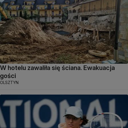
W hotelu zawaliła się ściana. Ewakuacja
gości
OLSZTYN