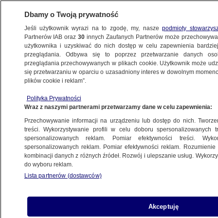
Dbamy o Twoją prywatność
Jeśli użytkownik wyrazi na to zgodę, my, nasze
podmioty stowarzys
Partnerów IAB oraz
30
innych Zaufanych Partnerów może przechowywa
użytkownika i uzyskiwać do nich dostęp w celu zapewnienia bardzi
przeglądania. Odbywa się to poprzez przetwarzanie danych os
przeglądania przechowywanych w plikach cookie. Użytkownik może udzie
ŚWIAT
się przetwarzaniu w oparciu o uzasadniony interes w dowolnym momencie
plików cookie i reklam”.
Afera w ukraińskiej energetyce. Jest
Polityka Prywatności
reakcja rządu
Wraz z naszymi partnerami przetwarzamy dane w celu zapewnienia:
Przechowywanie informacji na urządzeniu lub dostęp do nich. Tworzeni
12.11.2025, 07:27
treści. Wykorzystywanie profili w celu doboru spersonalizowanych tr
spersonalizowanych reklam. Pomiar efektywności treści. Wyko
Posłuchaj artykułu
spersonalizowanych reklam. Pomiar efektywności reklam. Rozumienie o
Czyta lektor AI
kombinacji danych z różnych źródeł. Rozwój i ulepszanie usług. Wykor
do wyboru reklam.
Lista partnerów (dostawców)
Akceptuję