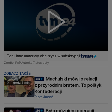
Ten i inne materiały obejrzysz w subskrypcji
Źródło: PAP
Autorka/Autor: asty
ZOBACZ TAKŻE:
Machulski mówi o relacji
1 godz 6 min
z przyrodnim bratem. To polityk
Konfederacji
Piotr Jacoń
Była mózgiem operacji,