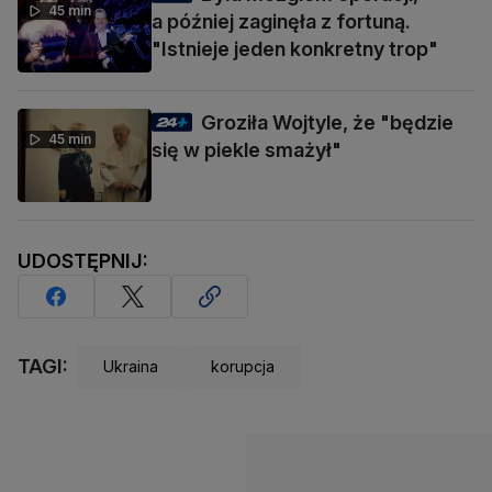
45 min
a później zaginęła z fortuną.
"Istnieje jeden konkretny trop"
Groziła Wojtyle, że "będzie
45 min
się w piekle smażył"
UDOSTĘPNIJ:
TAGI:
Ukraina
korupcja