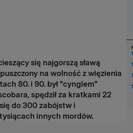
ieszący się najgorszą sławą
ypuszczony na wolność z więzienia
tach 80. i 90. był "cynglem"
obara, spędził za kratkami 22
się do 300 zabójstw i
 tysiącach innych mordów.