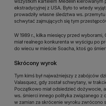
wszystkim kartelem Medelin kierowanym 
ekstradycyjnej z USA. Było to wtedy wyj
prowadziły własne śledztwa ws. przemytu
schwytać zajmujących się tym przestępców
W 1989 r., kilka miesięcy przed wyborami,
miał realnego konkurenta w wyścigu po pr
do wiecu w mieście Soacha, ktoś go śmierte
Skrócony wyrok
Tym kimś był najważniejszy z zabójców dz
Valasquez, gdy został schwytany, w trakci
Początkowo miał odsiedzieć dożywocie, a
ws. śmierci innego polityka związanego z
w zamian za skrócenie wyroku zwrócono si