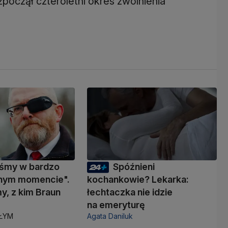
ozpoczął czteroletni okres zwolnienia
eśmy w bardzo
Spóźnieni
nym momencie".
kochankowie? Lekarka:
y, z kim Braun
łechtaczka nie idzie
ć
na emeryturę
AŁYM
Agata Daniluk