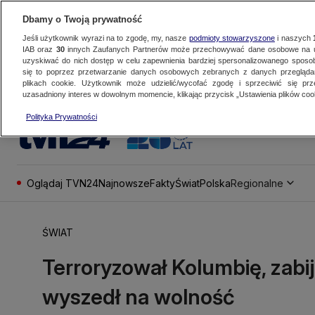
Dbamy o Twoją prywatność
Jeśli użytkownik wyrazi na to zgodę, my, nasze
podmioty stowarzyszone
i naszych
IAB oraz
30
innych Zaufanych Partnerów może przechowywać dane osobowe na ur
uzyskiwać do nich dostęp w celu zapewnienia bardziej spersonalizowanego sposo
się to poprzez przetwarzanie danych osobowych zebranych z danych przegląd
plikach cookie. Użytkownik może udzielić/wycofać zgodę i sprzeciwić się pr
uzasadniony interes w dowolnym momencie, klikając przycisk „Ustawienia plików cook
Polityka Prywatności
Oglądaj TVN24
Najnowsze
Fakty
Świat
Polska
Regionalne
ŚWIAT
Terroryzował Kolumbię, zabi
wyszedł na wolność