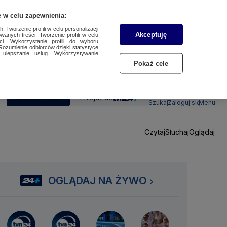
 w celu zapewnienia:
 Tworzenie profili w celu personalizacji
Akceptuję
wanych treści. Tworzenie profili w celu
ci. Wykorzystanie profili do wyboru
Rozumienie odbiorców dzięki statystyce
ulepszanie usług. Wykorzystywanie
Pokaż cele
SUBSKRYBUJ
Przejdź do
Szukaj
Zaloguj się
Menu
Czytaj
Słuchaj
Oglądaj
OGLĄDAJ NA ŻYWO