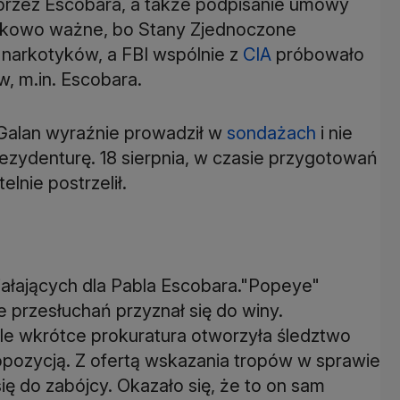
przez Escobara, a także podpisanie umowy
ątkowo ważne, bo Stany Zjednoczone
 narkotyków, a FBI wspólnie z
CIA
próbowało
, m.in. Escobara.
 Galan wyraźnie prowadził w
sondażach
i nie
ezydenturę. 18 sierpnia, w czasie przygotowań
lnie postrzelił.
iałających dla Pabla Escobara."Popeye"
e przesłuchań przyznał się do winy.
le wkrótce prokuratura otworzyła śledztwo
 opozycją. Z ofertą wskazania tropów w sprawie
ę do zabójcy. Okazało się, że to on sam