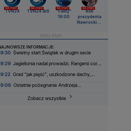
NA ŻYWO
NA ŻYWO
NA ŻYWO
NA ŻYWO
TVN24
TVN24 BiS
"Fakty"
Rok
19:00
prezydenta
Nawrockieg
o
NAJNOWSZE INFORMACJE:
19:30
Świetny start Świątek w drugim secie
19:29
Jagiellonia nadal prowadzi. Rangersi coraz
groźniejsi
19:22
Grad "jak pięść", uszkodzone dachy,
drzewo spadło na samochód
19:06
Ostatnie pożegnanie Andrzeja
Morozowskiego
Zobacz wszystkie