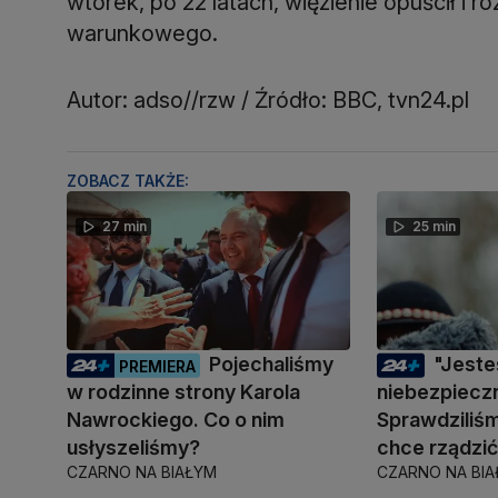
wtorek, po 22 latach, więzienie opuścił i r
warunkowego.
Autor: adso//rzw / Źródło: BBC, tvn24.pl
ZOBACZ TAKŻE:
27 min
25 min
Pojechaliśmy
"Jest
PREMIERA
w rodzinne strony Karola
niebezpiecz
Nawrockiego. Co o nim
Sprawdziliśm
usłyszeliśmy?
chce rządzi
CZARNO NA BIAŁYM
CZARNO NA BI