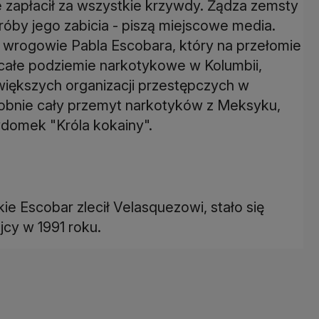
ie zapłacił za wszystkie krzywdy. Żądza zemsty
óby jego zabicia - piszą miejscowe media.
wni wrogowie Pabla Escobara, który na przełomie
 całe podziemie narkotykowe w Kolumbii,
większych organizacji przestępczych w
obnie cały przemyt narkotyków z Meksyku,
ydomek "Króla kokainy".
e Escobar zlecił Velasquezowi, stało się
cy w 1991 roku.