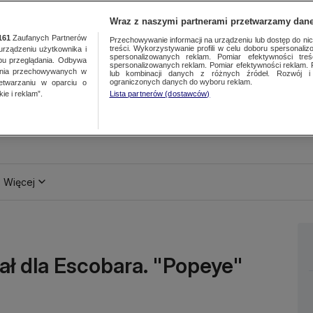
Wraz z naszymi partnerami przetwarzamy dane
161
Zaufanych Partnerów
Przechowywanie informacji na urządzeniu lub dostęp do nich.
treści. Wykorzystywanie profili w celu doboru spersonalizo
ządzeniu użytkownika i
spersonalizowanych reklam. Pomiar efektywności treś
bu przeglądania. Odbywa
spersonalizowanych reklam. Pomiar efektywności reklam. 
ania przechowywanych w
lub kombinacji danych z różnych źródeł. Rozwój i 
ograniczonych danych do wyboru reklam.
zetwarzaniu w oparciu o
ie i reklam”.
Lista partnerów (dostawców)
Więcej
jał dla Escobara. "Popeye"