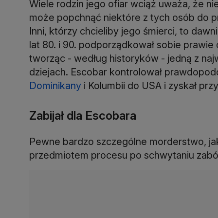
Wiele rodzin jego ofiar wciąż uważa, że n
może popchnąć niektóre z tych osób do pr
Inni, którzy chcieliby jego śmierci, to da
lat 80. i 90. podporządkował sobie prawie
tworząc - według historyków - jedną z naj
dziejach. Escobar kontrolował prawdopod
Dominikany
i Kolumbii do USA i zyskał prz
Zabijał dla Escobara
Pewne bardzo szczególne morderstwo, jaki
przedmiotem procesu po schwytaniu zabój