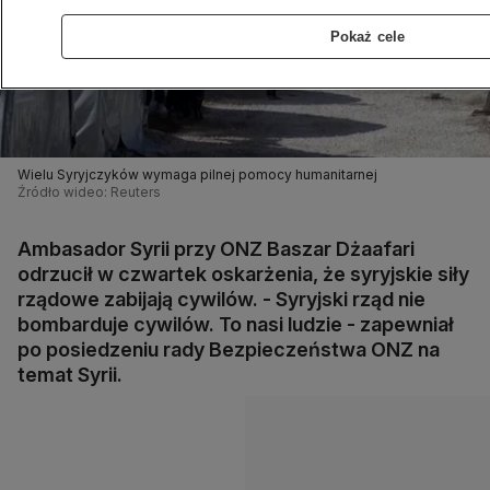
Pokaż cele
Wielu Syryjczyków wymaga pilnej pomocy humanitarnej
Źródło wideo: Reuters
Ambasador Syrii przy ONZ Baszar Dżaafari
odrzucił w czwartek oskarżenia, że syryjskie siły
rządowe zabijają cywilów. - Syryjski rząd nie
bombarduje cywilów. To nasi ludzie - zapewniał
po posiedzeniu rady Bezpieczeństwa ONZ na
temat Syrii.