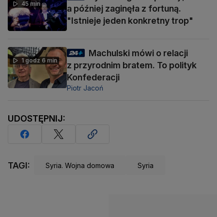
45 min
a później zaginęła z fortuną.
"Istnieje jeden konkretny trop"
Machulski mówi o relacji
1 godz 6 min
z przyrodnim bratem. To polityk
Konfederacji
Piotr Jacoń
UDOSTĘPNIJ:
TAGI:
Syria. Wojna domowa
Syria