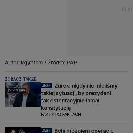
Autor: kg\mtom / Źródło: PAP
ZOBACZ TAKŻE:
Żurek: nigdy nie mieliśmy
44 min
takiej sytuacji, by prezydent
tak ostentacyjnie łamał
konstytucję
FAKTY PO FAKTACH
Była mózgiem operacji,