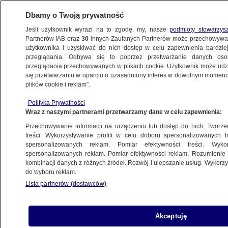
Dbamy o Twoją prywatność
Jeśli użytkownik wyrazi na to zgodę, my, nasze
podmioty stowarzys
Partnerów IAB oraz
30
innych Zaufanych Partnerów może przechowywa
użytkownika i uzyskiwać do nich dostęp w celu zapewnienia bardzi
przeglądania. Odbywa się to poprzez przetwarzanie danych os
przeglądania przechowywanych w plikach cookie. Użytkownik może udzie
ŚWIAT
się przetwarzaniu w oparciu o uzasadniony interes w dowolnym momencie
plików cookie i reklam”.
Syryjski ambasador: nie zrzucamy bomb
Polityka Prywatności
na cywilów
Wraz z naszymi partnerami przetwarzamy dane w celu zapewnienia:
Przechowywanie informacji na urządzeniu lub dostęp do nich. Tworzeni
30.09.2016, 06:25
Aktualizacja:
30.09.2016, 06:33
treści. Wykorzystywanie profili w celu doboru spersonalizowanych tr
spersonalizowanych reklam. Pomiar efektywności treści. Wyko
spersonalizowanych reklam. Pomiar efektywności reklam. Rozumienie o
Udostępnij
kombinacji danych z różnych źródeł. Rozwój i ulepszanie usług. Wykor
do wyboru reklam.
Lista partnerów (dostawców)
Akceptuję