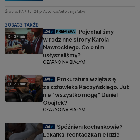
Źródło: PAP, tvn24.pl
Autorka/Autor: mjz/akw
ZOBACZ TAKŻE:
Pojechaliśmy
PREMIERA
27 min
w rodzinne strony Karola
Nawrockiego. Co o nim
usłyszeliśmy?
CZARNO NA BIAŁYM
Prokuratura wzięła się
28 min
za człowieka Kaczyńskiego. Już
nie "wszystko mogę" Daniel
Obajtek?
CZARNO NA BIAŁYM
Spóźnieni kochankowie?
Lekarka: łechtaczka nie idzie