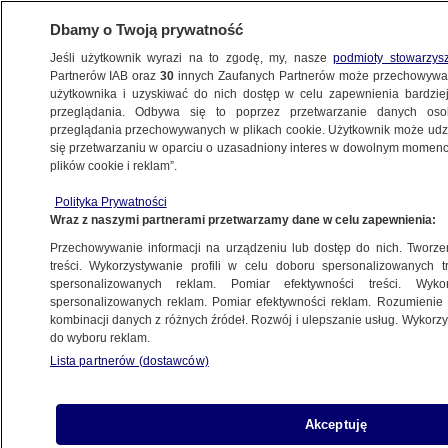
Dbamy o Twoją prywatność
Jeśli użytkownik wyrazi na to zgodę, my, nasze
podmioty stowarzys
Partnerów IAB oraz
30
innych Zaufanych Partnerów może przechowywa
użytkownika i uzyskiwać do nich dostęp w celu zapewnienia bardzi
przeglądania. Odbywa się to poprzez przetwarzanie danych os
przeglądania przechowywanych w plikach cookie. Użytkownik może udzie
ŚWIAT
się przetwarzaniu w oparciu o uzasadniony interes w dowolnym momencie
plików cookie i reklam”.
Lot z Warszawy przerwany. "Niespokojne
Polityka Prywatności
zachowanie pasażera"
Wraz z naszymi partnerami przetwarzamy dane w celu zapewnienia:
Przechowywanie informacji na urządzeniu lub dostęp do nich. Tworzeni
21.04.2025, 08:33
treści. Wykorzystywanie profili w celu doboru spersonalizowanych tr
spersonalizowanych reklam. Pomiar efektywności treści. Wyko
spersonalizowanych reklam. Pomiar efektywności reklam. Rozumienie o
Udostępnij
kombinacji danych z różnych źródeł. Rozwój i ulepszanie usług. Wykor
do wyboru reklam.
Lista partnerów (dostawców)
Akceptuję