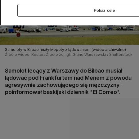
Pokaż cele
Samoloty w Bilbao miały kłopoty z lądowaniem (wideo archiwalne)
Źródło wideo: Reuters
Źródło zdj. gł.: Grand Warszawski / Shutterstock
Samolot lecący z Warszawy do Bilbao musiał
lądować pod Frankfurtem nad Menem z powodu
agresywnie zachowującego się mężczyzny -
poinformował baskijski dziennik "El Correo".