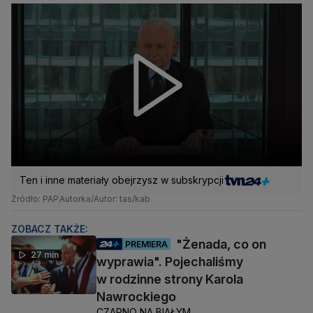
Ten i inne materiały obejrzysz w subskrypcji
Źródło: PAP
Autorka/Autor: tas/kab
ZOBACZ TAKŻE:
"Żenada, co on
PREMIERA
27 min
wyprawia". Pojechaliśmy
w rodzinne strony Karola
Nawrockiego
CZARNO NA BIAŁYM