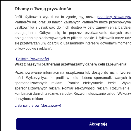
Dbamy o Twoją prywatność
Jeśli użytkownik wyrazi na to zgodę, my, nasze
podmioty stowarzys
Partnerów IAB oraz
30
innych Zaufanych Partnerów może przechowywa
użytkownika i uzyskiwać do nich dostęp w celu zapewnienia bardzi
przeglądania. Odbywa się to poprzez przetwarzanie danych os
przeglądania przechowywanych w plikach cookie. Użytkownik może udzie
ŚWIAT
się przetwarzaniu w oparciu o uzasadniony interes w dowolnym momencie
plików cookie i reklam”.
Co może zrobić Ukraina? Ekspert
Polityka Prywatności
o strategii "jeżozwierza"
Wraz z naszymi partnerami przetwarzamy dane w celu zapewnienia:
Przechowywanie informacji na urządzeniu lub dostęp do nich. Tworzeni
15.08.2025, 11:30
treści. Wykorzystywanie profili w celu doboru spersonalizowanych tr
spersonalizowanych reklam. Pomiar efektywności treści. Wyko
Posłuchaj artykułu
spersonalizowanych reklam. Pomiar efektywności reklam. Rozumienie o
Czyta lektor AI
kombinacji danych z różnych źródeł. Rozwój i ulepszanie usług. Wykor
do wyboru reklam.
Lista partnerów (dostawców)
Akceptuję