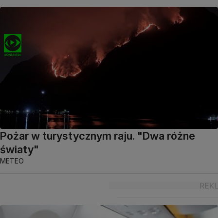
Pożar w turystycznym raju. "Dwa różne
światy"
METEO