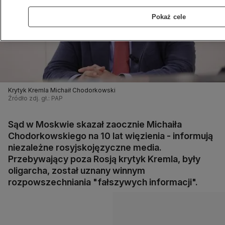
Pokaż cele
Krytyk Kremla Michaił Chodorkowski
Źródło zdj. gł.: PAP
Sąd w Moskwie skazał zaocznie Michaiła
Chodorkowskiego na 10 lat więzienia - informują
niezależne rosyjskojęzyczne media.
Przebywający poza Rosją krytyk Kremla, były
oligarcha, został uznany winnym
rozpowszechniania "fałszywych informacji".