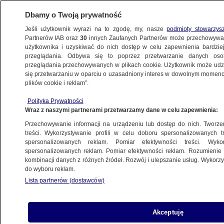
Dbamy o Twoją prywatność
Jeśli użytkownik wyrazi na to zgodę, my, nasze
podmioty stowarzys
Partnerów IAB oraz
30
innych Zaufanych Partnerów może przechowywa
użytkownika i uzyskiwać do nich dostęp w celu zapewnienia bardzi
przeglądania. Odbywa się to poprzez przetwarzanie danych os
przeglądania przechowywanych w plikach cookie. Użytkownik może udzie
ŚWIAT
się przetwarzaniu w oparciu o uzasadniony interes w dowolnym momencie
plików cookie i reklam”.
10 lat więzienia za tweet i nagranie w sieci
Polityka Prywatności
Wraz z naszymi partnerami przetwarzamy dane w celu zapewnienia:
Maciej Wacławik
Przechowywanie informacji na urządzeniu lub dostęp do nich. Tworzeni
9.06.2026, 14:48
treści. Wykorzystywanie profili w celu doboru spersonalizowanych tr
spersonalizowanych reklam. Pomiar efektywności treści. Wyko
spersonalizowanych reklam. Pomiar efektywności reklam. Rozumienie o
Posłuchaj artykułu
kombinacji danych z różnych źródeł. Rozwój i ulepszanie usług. Wykor
Czyta lektor AI
do wyboru reklam.
Lista partnerów (dostawców)
Akceptuję