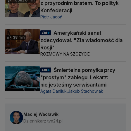
1 godz 6 min
z przyrodnim bratem. To polityk
Konfederacji
Piotr Jacoń
Amerykański senat
38 min
zdecydował. "Zła wiadomość dla
Rosji"
ROZMOWY NA SZCZYCIE
Śmiertelna pomyłka przy
"prostym" zabiegu. Lekarz:
nie jesteśmy serwisantami
Agata Daniluk,
Jakub Stachowiak
Maciej Wacławik
Dziennikarz tvn24.pl