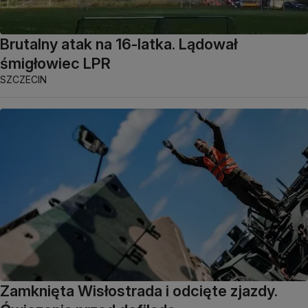
Brutalny atak na 16-latka. Lądował
śmigłowiec LPR
SZCZECIN
Zamknięta Wisłostrada i odcięte zjazdy.