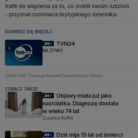
trafili do więzienia za to, co zrobili swoim ludziom
- przyznał rozmówca brytyjskiego dziennika.
DOWIEDZ SIĘ WIĘCEJ:
TVN24
NA ŻYWO
Źródło: PAP, "Evening Standard"
Autorka/Autor: ft/adso
ZOBACZ TAKŻE:
Objawy miała już jako
nastolatka. Diagnozę dostała
w wieku 74 lat
Zuzanna Kuffel
Dziś mija 15 lat od śmierci