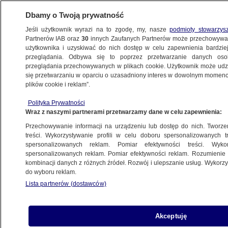
Dbamy o Twoją prywatność
Jeśli użytkownik wyrazi na to zgodę, my, nasze
podmioty stowarzys
Partnerów IAB oraz
30
innych Zaufanych Partnerów może przechowywa
użytkownika i uzyskiwać do nich dostęp w celu zapewnienia bardzi
przeglądania. Odbywa się to poprzez przetwarzanie danych os
przeglądania przechowywanych w plikach cookie. Użytkownik może udzie
ŚWIAT
się przetwarzaniu w oparciu o uzasadniony interes w dowolnym momencie
plików cookie i reklam”.
Brytyjski minister obrony: Putin odkrywa,
Polityka Prywatności
że Rosja nie jest już supermocarstwem
Wraz z naszymi partnerami przetwarzamy dane w celu zapewnienia:
Przechowywanie informacji na urządzeniu lub dostęp do nich. Tworzeni
13.10.2022, 05:44
treści. Wykorzystywanie profili w celu doboru spersonalizowanych tr
spersonalizowanych reklam. Pomiar efektywności treści. Wyko
spersonalizowanych reklam. Pomiar efektywności reklam. Rozumienie o
Udostępnij
kombinacji danych z różnych źródeł. Rozwój i ulepszanie usług. Wykor
do wyboru reklam.
Władimir Putin odkrywa, że Rosja nie jest już
Lista partnerów (dostawców)
supermocarstwem - powiedział minister obrony
Wielkiej Brytanii Ben Wallace w rozmowie z
dziennikiem "Evening Standard". Jak dodał,
Akceptuję
rosyjski prezydent - obserwując defilady i licząc