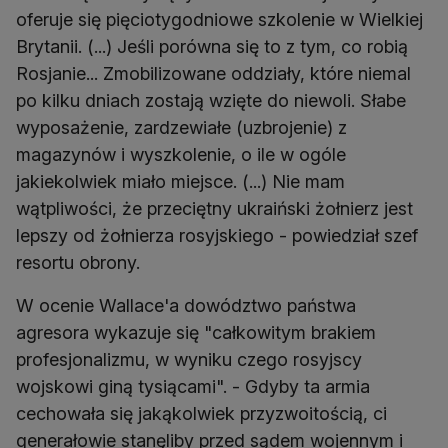
oferuje się pięciotygodniowe szkolenie w Wielkiej
Brytanii. (...) Jeśli porówna się to z tym, co robią
Rosjanie... Zmobilizowane oddziały, które niemal
po kilku dniach zostają wzięte do niewoli. Słabe
wyposażenie, zardzewiałe (uzbrojenie) z
magazynów i wyszkolenie, o ile w ogóle
jakiekolwiek miało miejsce. (...) Nie mam
wątpliwości, że przeciętny ukraiński żołnierz jest
lepszy od żołnierza rosyjskiego - powiedział szef
resortu obrony.
W ocenie Wallace'a dowództwo państwa
agresora wykazuje się "całkowitym brakiem
profesjonalizmu, w wyniku czego rosyjscy
wojskowi giną tysiącami". - Gdyby ta armia
cechowała się jakąkolwiek przyzwoitością, ci
generałowie stanęliby przed sądem wojennym i