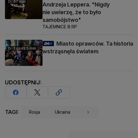
57 min
Andrzeja Leppera. "Nigdy
nie uwierzę, że to było
samobójstwo"
TAJEMNICE III RP
Miasto oprawców. Ta historia
1 godz 5 min
wstrząsnęła światem
UDOSTĘPNIJ:
TAGI:
Rosja
Ukraina