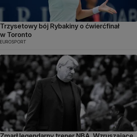
Trzysetowy bój Rybakiny o ćwierćfinał
w Toronto
EUROSPORT
Zmarł legendarny trener NBA. Wzruszające