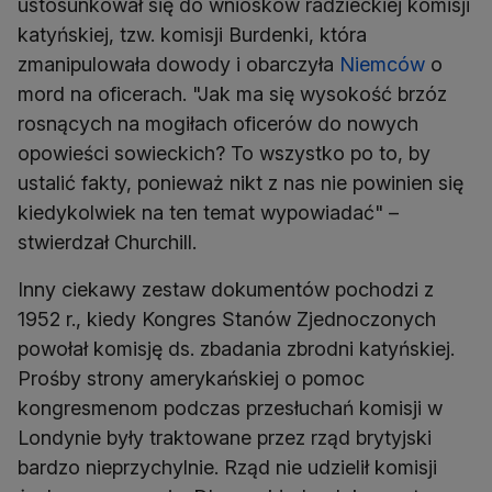
ustosunkował się do wniosków radzieckiej komisji
katyńskiej, tzw. komisji Burdenki, która
zmanipulowała dowody i obarczyła
Niemców
o
mord na oficerach. "Jak ma się wysokość brzóz
rosnących na mogiłach oficerów do nowych
opowieści sowieckich? To wszystko po to, by
ustalić fakty, ponieważ nikt z nas nie powinien się
kiedykolwiek na ten temat wypowiadać" –
stwierdzał Churchill.
Inny ciekawy zestaw dokumentów pochodzi z
1952 r., kiedy Kongres Stanów Zjednoczonych
powołał komisję ds. zbadania zbrodni katyńskiej.
Prośby strony amerykańskiej o pomoc
kongresmenom podczas przesłuchań komisji w
Londynie były traktowane przez rząd brytyjski
bardzo nieprzychylnie. Rząd nie udzielił komisji