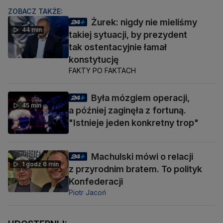
ZOBACZ TAKŻE:
Żurek: nigdy nie mieliśmy
44 min
takiej sytuacji, by prezydent
tak ostentacyjnie łamał
konstytucję
FAKTY PO FAKTACH
Była mózgiem operacji,
45 min
a później zaginęła z fortuną.
"Istnieje jeden konkretny trop"
Machulski mówi o relacji
1 godz 6 min
z przyrodnim bratem. To polityk
Konfederacji
Piotr Jacoń