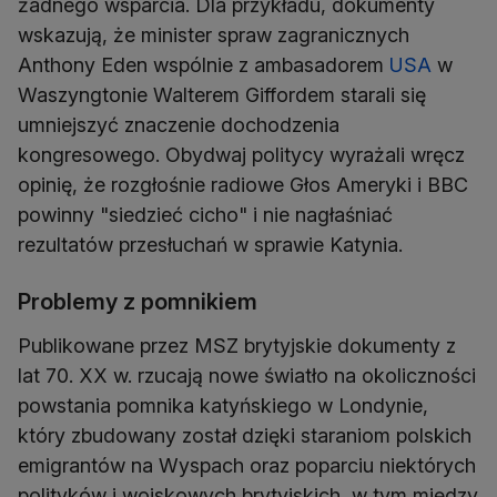
żadnego wsparcia. Dla przykładu, dokumenty
wskazują, że minister spraw zagranicznych
Anthony Eden wspólnie z ambasadorem
USA
w
Waszyngtonie Walterem Giffordem starali się
umniejszyć znaczenie dochodzenia
kongresowego. Obydwaj politycy wyrażali wręcz
opinię, że rozgłośnie radiowe Głos Ameryki i BBC
powinny "siedzieć cicho" i nie nagłaśniać
rezultatów przesłuchań w sprawie Katynia.
Problemy z pomnikiem
Publikowane przez MSZ brytyjskie dokumenty z
lat 70. XX w. rzucają nowe światło na okoliczności
powstania pomnika katyńskiego w Londynie,
który zbudowany został dzięki staraniom polskich
emigrantów na Wyspach oraz poparciu niektórych
polityków i wojskowych brytyjskich, w tym między