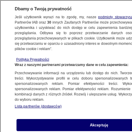
Dbamy o Twoją prywatność
Jeśli użytkownik wyrazi na to zgodę, my, nasze
podmioty stowarzys
Partnerów IAB oraz
30
innych Zaufanych Partnerów może przechowywa
użytkownika i uzyskiwać do nich dostęp w celu zapewnienia bardzi
przeglądania. Odbywa się to poprzez przetwarzanie danych os
przeglądania przechowywanych w plikach cookie. Użytkownik może udzie
ŚWIAT
się przetwarzaniu w oparciu o uzasadniony interes w dowolnym momencie
plików cookie i reklam”.
Przez dziesiątki lat Londyn wolał milczeć
Polityka Prywatności
o Katyniu. MSZ publikuje dokumenty
Wraz z naszymi partnerami przetwarzamy dane w celu zapewnienia:
Przechowywanie informacji na urządzeniu lub dostęp do nich. Tworzeni
2.04.2015, 06:05
Aktualizacja:
2.04.2015, 06:07
treści. Wykorzystywanie profili w celu doboru spersonalizowanych tr
spersonalizowanych reklam. Pomiar efektywności treści. Wyko
spersonalizowanych reklam. Pomiar efektywności reklam. Rozumienie o
Udostępnij
kombinacji danych z różnych źródeł. Rozwój i ulepszanie usług. Wykor
do wyboru reklam.
Lista partnerów (dostawców)
Akceptuję