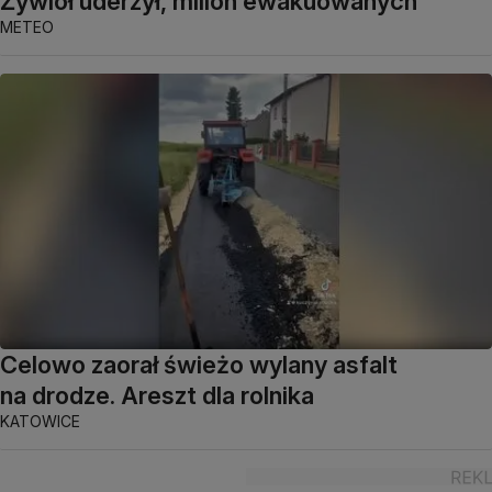
Żywioł uderzył, milion ewakuowanych
METEO
Celowo zaorał świeżo wylany asfalt
na drodze. Areszt dla rolnika
KATOWICE