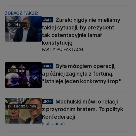
ZOBACZ TAKŻE:
Żurek: nigdy nie mieliśmy
44 min
takiej sytuacji, by prezydent
tak ostentacyjnie łamał
konstytucję
FAKTY PO FAKTACH
Była mózgiem operacji,
45 min
a później zaginęła z fortuną.
"Istnieje jeden konkretny trop"
Machulski mówi o relacji
1 godz 6 min
z przyrodnim bratem. To polityk
Konfederacji
Piotr Jacoń