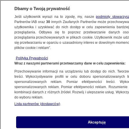
Dbamy o Twoją prywatność
Jeśli użytkownik wyrazi na to zgodę, my, nasze
podmioty stowarzys
Partnerów IAB oraz
30
innych Zaufanych Partnerów może przechowywa
użytkownika i uzyskiwać do nich dostęp w celu zapewnienia bardzi
przeglądania. Odbywa się to poprzez przetwarzanie danych os
przeglądania przechowywanych w plikach cookie. Użytkownik może udzie
ŚWIAT
się przetwarzaniu w oparciu o uzasadniony interes w dowolnym momencie
plików cookie i reklam”.
Polska nagroda dla więzionego
Polityka Prywatności
przez Rosjan Sencowa. "Ołeh jest
Wraz z naszymi partnerami przetwarzamy dane w celu zapewnienia:
bohaterem"
Przechowywanie informacji na urządzeniu lub dostęp do nich. Tworzeni
treści. Wykorzystywanie profili w celu doboru spersonalizowanych tr
1.12.2018, 16:05
spersonalizowanych reklam. Pomiar efektywności treści. Wyko
spersonalizowanych reklam. Pomiar efektywności reklam. Rozumienie o
kombinacji danych z różnych źródeł. Rozwój i ulepszanie usług. Wykor
Udostępnij
do wyboru reklam.
Lista partnerów (dostawców)
Akceptuję