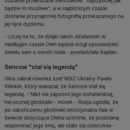
zostanie przekazana Sencowowi "najszybciej jak
będzie to możliwe", a w najbliższym czasie
dostanie przynajmniej fotografię przekazanego na
jej ręce dyplomu.
- Liczę na to, że dzięki takim działaniom w
niedługim czasie Ołeh będzie mógł opowiedzieć
światu sam o swoim losie - powiedziała Kapłan.
Sencow "stał się legendą"
Głos zabrał również szef MSZ Ukrainy Pawło
Klimkin, który wskazał, że Sencow stał się
legendą. - Nikt nie zapomni jego bohaterskiej,
heroicznej głodówki - mówił. - Rosja sądziła, że
po zakończeniu głodówki emocjonalna fala w
świecie dotycząca Ołeha ucichnie, że przestaną
wspominać jego imię, ale stało się odwrotnie -