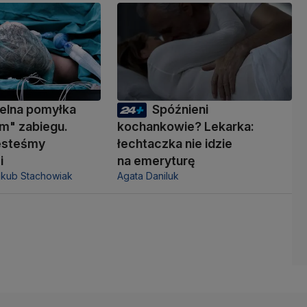
elna pomyłka
Spóźnieni
m" zabiegu.
kochankowie? Lekarka:
jesteśmy
łechtaczka nie idzie
i
na emeryturę
akub Stachowiak
Agata Daniluk