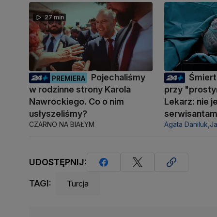
27 min
Pojechaliśmy
Śmiert
PREMIERA
w rodzinne strony Karola
przy "prosty
Nawrockiego. Co o nim
Lekarz: nie 
usłyszeliśmy?
serwisantam
CZARNO NA BIAŁYM
Agata Daniluk,
J
UDOSTĘPNIJ:
TAGI:
Turcja