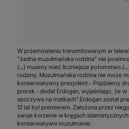
W przemówieniu transmitowanym w telewi
"żadna muzułmańska rodzina" nie powinna 
(...) musimy mieć liczniejsze potomstwo.(..
rodziny. Muzułmańska rodzina nie może mie
konserwatywny prezydent.- Pójdziemy dro
prorok - dodał Erdogan, wyjaśniając, że w
spoczywa na matkach".Erdogan został prez
12 lat był premierem. Założona przez nieg
swoje korzenie w kręgach islamistycznych
konserwatywni muzułmanie.