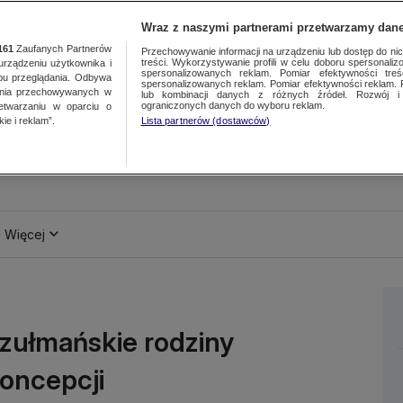
Wraz z naszymi partnerami przetwarzamy dane
161
Zaufanych Partnerów
Przechowywanie informacji na urządzeniu lub dostęp do nich.
treści. Wykorzystywanie profili w celu doboru spersonalizo
ządzeniu użytkownika i
spersonalizowanych reklam. Pomiar efektywności treś
bu przeglądania. Odbywa
spersonalizowanych reklam. Pomiar efektywności reklam. 
ania przechowywanych w
lub kombinacji danych z różnych źródeł. Rozwój i 
ograniczonych danych do wyboru reklam.
zetwarzaniu w oparciu o
ie i reklam”.
Lista partnerów (dostawców)
Więcej
uzułmańskie rodziny
oncepcji