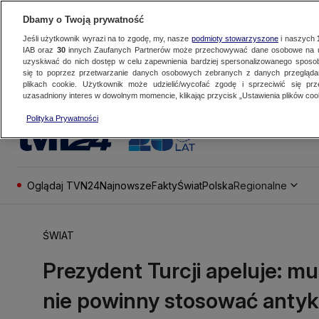
Dbamy o Twoją prywatność
Jeśli użytkownik wyrazi na to zgodę, my, nasze
podmioty stowarzyszone
i naszych
IAB oraz
30
innych Zaufanych Partnerów może przechowywać dane osobowe na ur
uzyskiwać do nich dostęp w celu zapewnienia bardziej spersonalizowanego sposo
się to poprzez przetwarzanie danych osobowych zebranych z danych przegląd
plikach cookie. Użytkownik może udzielić/wycofać zgodę i sprzeciwić się pr
uzasadniony interes w dowolnym momencie, klikając przycisk „Ustawienia plików cook
Polityka Prywatności
Oglądaj TVN24
Najnowsze
Fakty
Świat
Polska
Regionalne
ŚWIAT
Prezydent Turcji apeluje: m
nie powinny stosować antyk