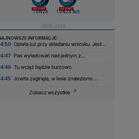
NA ŻYWO
NA ŻYWO
TVN24
TVN24 BiS
NAJNOWSZE INFORMACJE:
14:59
Opłata już przy składaniu wniosku. Jest
podpis prezydenta
14:47
Pas wyładowań nad jednym z
województw
14:46
Tu wciąż będzie burzowo
14:45
Jowita zaginęła, w lesie znaleziono
szczątki. Wyniki badań DNA
Zobacz wszystkie