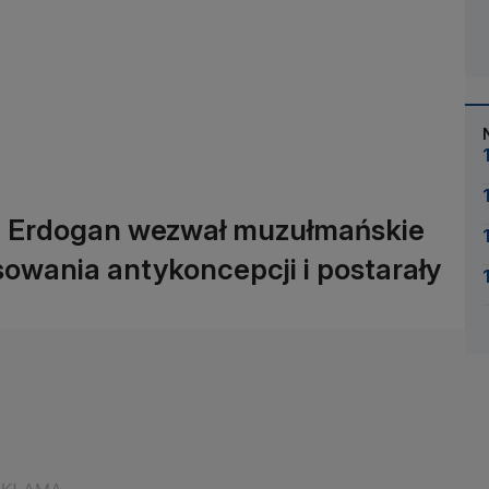
ip Erdogan wezwał muzułmańskie
sowania antykoncepcji i postarały