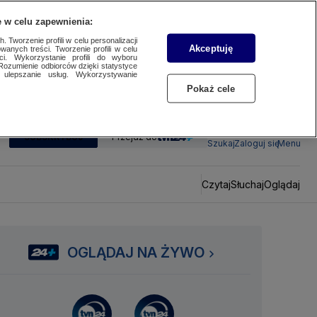
 w celu zapewnienia:
 Tworzenie profili w celu personalizacji
Akceptuję
wanych treści. Tworzenie profili w celu
ci. Wykorzystanie profili do wyboru
Rozumienie odbiorców dzięki statystyce
ulepszanie usług. Wykorzystywanie
Pokaż cele
SUBSKRYBUJ
Przejdź do
Szukaj
Zaloguj się
Menu
Czytaj
Słuchaj
Oglądaj
OGLĄDAJ NA ŻYWO