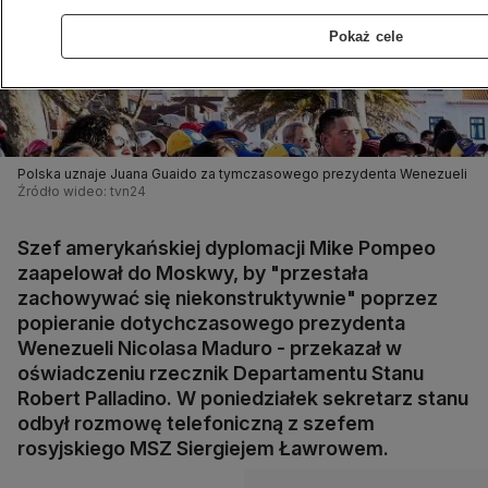
Pokaż cele
Polska uznaje Juana Guaido za tymczasowego prezydenta Wenezueli
Źródło wideo: tvn24
Szef amerykańskiej dyplomacji Mike Pompeo
zaapelował do Moskwy, by "przestała
zachowywać się niekonstruktywnie" poprzez
popieranie dotychczasowego prezydenta
Wenezueli Nicolasa Maduro - przekazał w
oświadczeniu rzecznik Departamentu Stanu
Robert Palladino. W poniedziałek sekretarz stanu
odbył rozmowę telefoniczną z szefem
rosyjskiego MSZ Siergiejem Ławrowem.