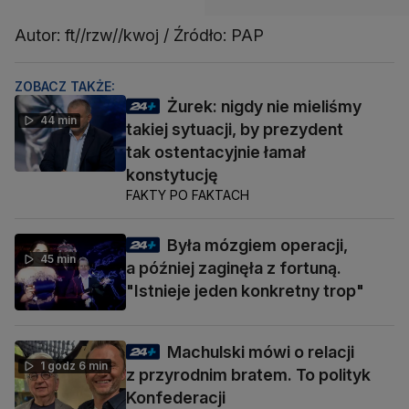
Autor: ft//rzw//kwoj / Źródło: PAP
ZOBACZ TAKŻE:
Żurek: nigdy nie mieliśmy
44 min
takiej sytuacji, by prezydent
tak ostentacyjnie łamał
konstytucję
FAKTY PO FAKTACH
Była mózgiem operacji,
45 min
a później zaginęła z fortuną.
"Istnieje jeden konkretny trop"
Machulski mówi o relacji
1 godz 6 min
z przyrodnim bratem. To polityk
Konfederacji