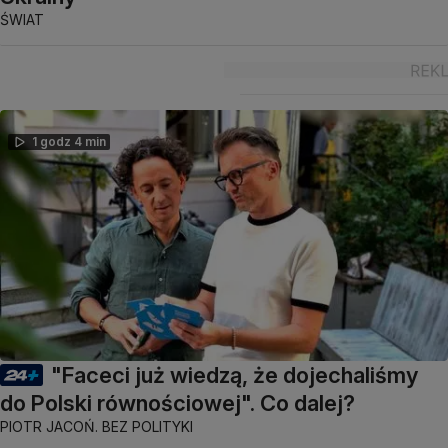
ŚWIAT
1 godz 4 min
"Faceci już wiedzą, że dojechaliśmy
do Polski równościowej". Co dalej?
PIOTR JACOŃ. BEZ POLITYKI