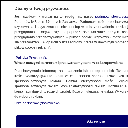
Dbamy o Twoją prywatność
Jeśli użytkownik wyrazi na to zgodę, my, nasze
podmioty stowarzys
Partnerów IAB oraz
30
innych Zaufanych Partnerów może przechowywa
użytkownika i uzyskiwać do nich dostęp w celu zapewnienia bardzi
przeglądania. Odbywa się to poprzez przetwarzanie danych os
przeglądania przechowywanych w plikach cookie. Użytkownik może udzie
ŚWIAT
się przetwarzaniu w oparciu o uzasadniony interes w dowolnym momencie
plików cookie i reklam”.
Pompeo: USA nie będą przyglądać się, jak
Polityka Prywatności
Rosja zaostrza napięcie w Wenezueli
Wraz z naszymi partnerami przetwarzamy dane w celu zapewnienia:
Przechowywanie informacji na urządzeniu lub dostęp do nich. Tworzeni
25.03.2019, 17:33
treści. Wykorzystywanie profili w celu doboru spersonalizowanych tr
spersonalizowanych reklam. Pomiar efektywności treści. Wyko
spersonalizowanych reklam. Pomiar efektywności reklam. Rozumienie o
Udostępnij
kombinacji danych z różnych źródeł. Rozwój i ulepszanie usług. Wykor
do wyboru reklam.
Lista partnerów (dostawców)
Akceptuję