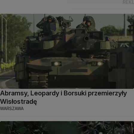
Abramsy, Leopardy i Borsuki przemierzyły
Wisłostradę
WARSZAWA