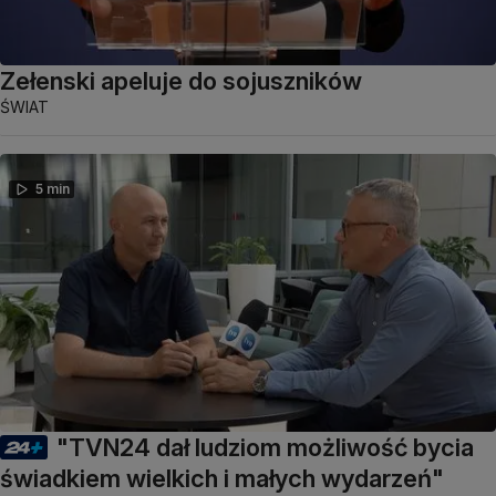
Zełenski apeluje do sojuszników
ŚWIAT
5 min
"TVN24 dał ludziom możliwość bycia
świadkiem wielkich i małych wydarzeń"