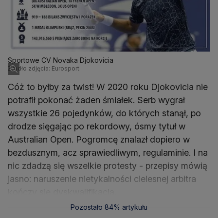
Sportowe CV Novaka Djokovicia
Źródło zdjęcia: Eurosport
Cóż to byłby za twist! W 2020 roku Djokovicia nie
potrafił pokonać żaden śmiałek. Serb wygrał
wszystkie 26 pojedynków, do których stanął, po
drodze sięgając po rekordowy, ósmy tytuł w
Australian Open. Pogromcę znalazł dopiero w
bezdusznym, acz sprawiedliwym, regulaminie. I na
nic zdadzą się wszelkie protesty - przepisy mówią
jasno: naruszenie nietykalności cielesnej arbitra
kończy się dyskwalifikacją.
Pozostało 84% artykułu