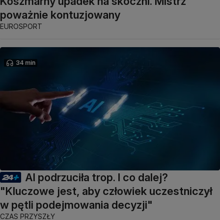
Koszmarny upadek na skoczni. Mistrz
poważnie kontuzjowany
EUROSPORT
34 min
AI podrzuciła trop. I co dalej?
"Kluczowe jest, aby człowiek uczestniczył
w pętli podejmowania decyzji"
CZAS PRZYSZŁY