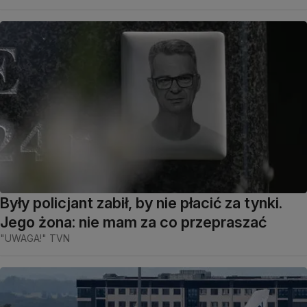
Były policjant zabił, by nie płacić za tynki.
Jego żona: nie mam za co przepraszać
"UWAGA!" TVN