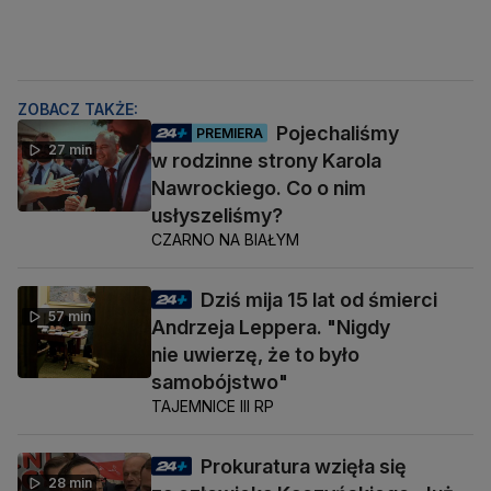
ZOBACZ TAKŻE:
Pojechaliśmy
PREMIERA
27 min
w rodzinne strony Karola
Nawrockiego. Co o nim
usłyszeliśmy?
CZARNO NA BIAŁYM
Dziś mija 15 lat od śmierci
57 min
Andrzeja Leppera. "Nigdy
nie uwierzę, że to było
samobójstwo"
TAJEMNICE III RP
Prokuratura wzięła się
28 min