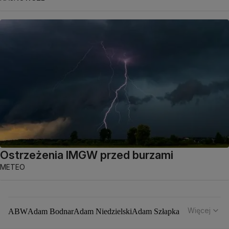
Ostrzeżenia IMGW przed burzami
METEO
Więcej
ABW
Adam Bodnar
Adam Niedzielski
Adam Szłapka
Administracja Donalda Trumpa