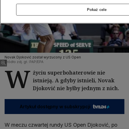
Pokaż cele
Novak Djoković został wyrzucony z US Open
Źródło zdj. gł.: PAP/EPA
W
życiu superbohaterowie nie
istnieją. A gdyby istnieli, Novak
Djoković nie byłby jednym z nich.
Artykuł dostępny w subskrypcji
W meczu czwartej rundy US Open Djoković, po