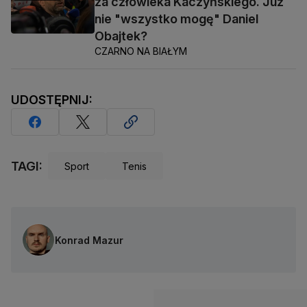
za człowieka Kaczyńskiego. Już
nie "wszystko mogę" Daniel
Obajtek?
CZARNO NA BIAŁYM
UDOSTĘPNIJ:
TAGI:
Sport
Tenis
Konrad Mazur