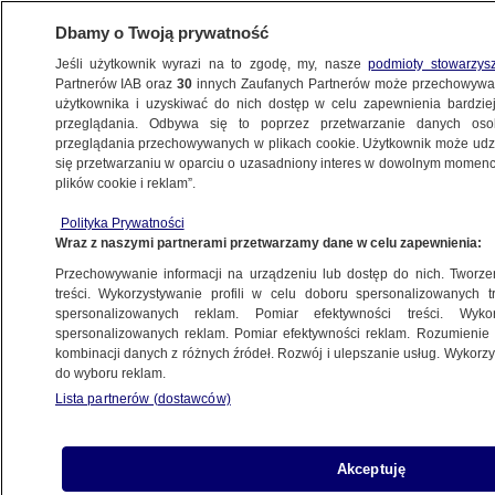
Dbamy o Twoją prywatność
Jeśli użytkownik wyrazi na to zgodę, my, nasze
podmioty stowarzys
Partnerów IAB oraz
30
innych Zaufanych Partnerów może przechowywa
WARSZAWA
użytkownika i uzyskiwać do nich dostęp w celu zapewnienia bardzi
przeglądania. Odbywa się to poprzez przetwarzanie danych os
przeglądania przechowywanych w plikach cookie. Użytkownik może udzie
WAWER
się przetwarzaniu w oparciu o uzasadniony interes w dowolnym momencie
plików cookie i reklam”.
W środku lasu natknęli się na spalony
Polityka Prywatności
samochód
Wraz z naszymi partnerami przetwarzamy dane w celu zapewnienia:
Przechowywanie informacji na urządzeniu lub dostęp do nich. Tworzeni
8.09.2025, 14:01
treści. Wykorzystywanie profili w celu doboru spersonalizowanych tr
spersonalizowanych reklam. Pomiar efektywności treści. Wyko
spersonalizowanych reklam. Pomiar efektywności reklam. Rozumienie o
Udostępnij
kombinacji danych z różnych źródeł. Rozwój i ulepszanie usług. Wykor
do wyboru reklam.
Lista partnerów (dostawców)
Akceptuję