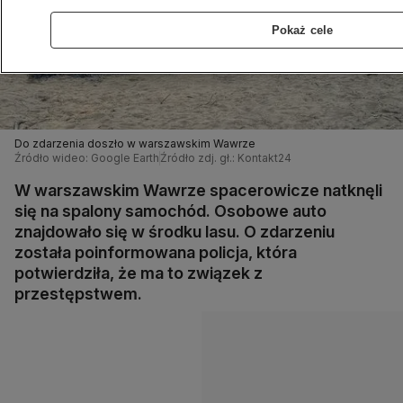
Pokaż cele
Do zdarzenia doszło w warszawskim Wawrze
Źródło wideo: Google Earth
Źródło zdj. gł.: Kontakt24
W warszawskim Wawrze spacerowicze natknęli
się na spalony samochód. Osobowe auto
znajdowało się w środku lasu. O zdarzeniu
została poinformowana policja, która
potwierdziła, że ma to związek z
przestępstwem.