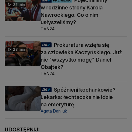
Pojechaliśmy
27 min
w rodzinne strony Karola
Nawrockiego. Co o nim
usłyszeliśmy?
TVN24
Prokuratura wzięła się
28 min
za człowieka Kaczyńskiego. Już
nie "wszystko mogę" Daniel
Obajtek?
TVN24
Spóźnieni kochankowie?
Lekarka: łechtaczka nie idzie
na emeryturę
Agata Daniluk
UDOSTĘPNIJ: