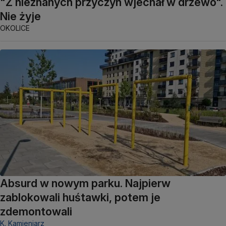
"Z nieznanych przyczyn wjechał w drzewo".
Nie żyje
OKOLICE
Absurd w nowym parku. Najpierw
zablokowali huśtawki, potem je
zdemontowali
K. Kamieniarz