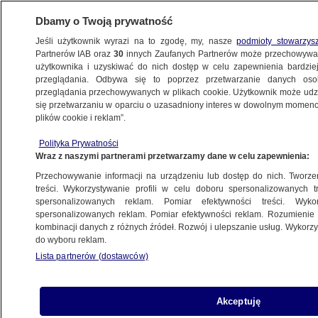
Dbamy o Twoją prywatność
Jeśli użytkownik wyrazi na to zgodę, my, nasze
podmioty stowarzys
Partnerów IAB oraz
30
innych Zaufanych Partnerów może przechowywa
użytkownika i uzyskiwać do nich dostęp w celu zapewnienia bardzi
przeglądania. Odbywa się to poprzez przetwarzanie danych os
przeglądania przechowywanych w plikach cookie. Użytkownik może udzie
ŚWIAT
się przetwarzaniu w oparciu o uzasadniony interes w dowolnym momencie
plików cookie i reklam”.
Zakaz zniesiony, dziennikarka może
Polityka Prywatności
wyjechać z Turcji
Wraz z naszymi partnerami przetwarzamy dane w celu zapewnienia:
Przechowywanie informacji na urządzeniu lub dostęp do nich. Tworzeni
21.08.2018, 06:16
treści. Wykorzystywanie profili w celu doboru spersonalizowanych tr
spersonalizowanych reklam. Pomiar efektywności treści. Wyko
spersonalizowanych reklam. Pomiar efektywności reklam. Rozumienie o
Udostępnij
kombinacji danych z różnych źródeł. Rozwój i ulepszanie usług. Wykor
do wyboru reklam.
Lista partnerów (dostawców)
Akceptuję