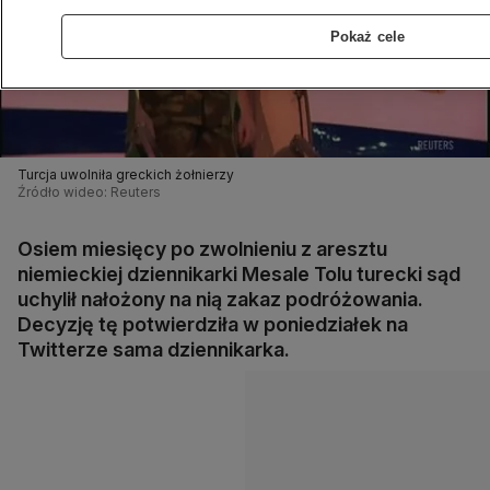
Pokaż cele
Turcja uwolniła greckich żołnierzy
Źródło wideo: Reuters
Osiem miesięcy po zwolnieniu z aresztu
niemieckiej dziennikarki Mesale Tolu turecki sąd
uchylił nałożony na nią zakaz podróżowania.
Decyzję tę potwierdziła w poniedziałek na
Twitterze sama dziennikarka.