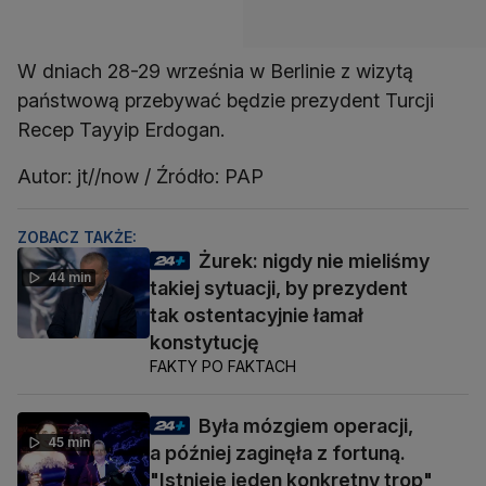
W dniach 28-29 września w Berlinie z wizytą
państwową przebywać będzie prezydent Turcji
Recep Tayyip Erdogan.
Autor: jt//now / Źródło: PAP
ZOBACZ TAKŻE:
Żurek: nigdy nie mieliśmy
44 min
takiej sytuacji, by prezydent
tak ostentacyjnie łamał
konstytucję
FAKTY PO FAKTACH
Była mózgiem operacji,
45 min
a później zaginęła z fortuną.
"Istnieje jeden konkretny trop"