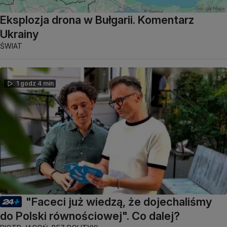
Eksplozja drona w Bułgarii. Komentarz
Ukrainy
ŚWIAT
1 godz 4 min
"Faceci już wiedzą, że dojechaliśmy
do Polski równościowej". Co dalej?