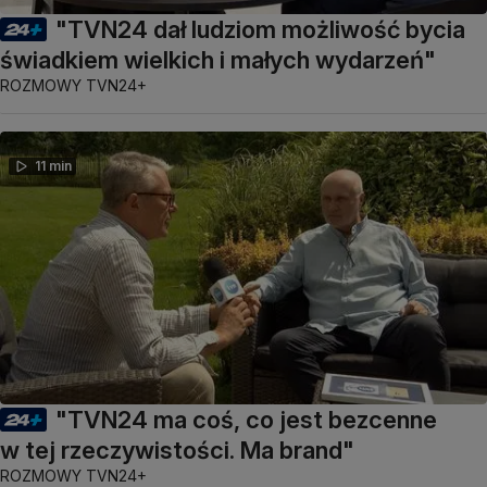
"TVN24 dał ludziom możliwość bycia
świadkiem wielkich i małych wydarzeń"
ROZMOWY TVN24+
11 min
"TVN24 ma coś, co jest bezcenne
w tej rzeczywistości. Ma brand"
ROZMOWY TVN24+