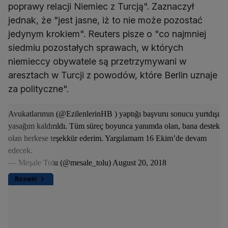
poprawy relacji Niemiec z Turcją". Zaznaczył
jednak, że "jest jasne, iż to nie może pozostać
jedynym krokiem". Reuters pisze o "co najmniej
siedmiu pozostałych sprawach, w których
niemieccy obywatele są przetrzymywani w
aresztach w Turcji z powodów, które Berlin uznaje
za polityczne".
Avukatlarımın (
@EzilenlerinHB
) yaptığı başvuru sonucu yurtdışı
yasağım kaldırıldı. Tüm süreç boyunca yanımda olan, bana destek
olan herkese teşekkür ederim. Yargılamam 16 Ekim’de devam
edecek.
— Meşale Tolu (@mesale_tolu)
August 20, 2018
Rozwiń