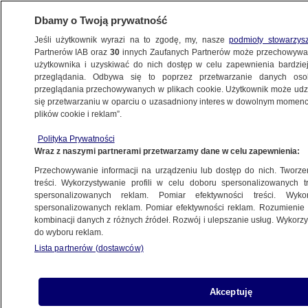
Dbamy o Twoją prywatność
Jeśli użytkownik wyrazi na to zgodę, my, nasze
podmioty stowarzys
Partnerów IAB oraz
30
innych Zaufanych Partnerów może przechowywa
użytkownika i uzyskiwać do nich dostęp w celu zapewnienia bardzi
przeglądania. Odbywa się to poprzez przetwarzanie danych os
przeglądania przechowywanych w plikach cookie. Użytkownik może udzie
ŚWIAT
się przetwarzaniu w oparciu o uzasadniony interes w dowolnym momencie
plików cookie i reklam”.
"De facto odrzucenie" koalicji. Liderzy
Polityka Prywatności
CDU/CSU o decyzji Zielonych i liberałów
Wraz z naszymi partnerami przetwarzamy dane w celu zapewnienia:
Przechowywanie informacji na urządzeniu lub dostęp do nich. Tworzeni
6.10.2021, 14:35
treści. Wykorzystywanie profili w celu doboru spersonalizowanych tr
spersonalizowanych reklam. Pomiar efektywności treści. Wyko
spersonalizowanych reklam. Pomiar efektywności reklam. Rozumienie o
Udostępnij
kombinacji danych z różnych źródeł. Rozwój i ulepszanie usług. Wykor
do wyboru reklam.
Zieloni i liberałowie z FDP zgodzili się na
Lista partnerów (dostawców)
kontynuowanie rozmów dotyczących koalicji
rządowej w Niemczech z socjaldemokratami z
SPD. Zdaniem lidera CSU Marcusa Soedera
Akceptuję
decyzja ta to "de facto odrzucenie" koalicji z