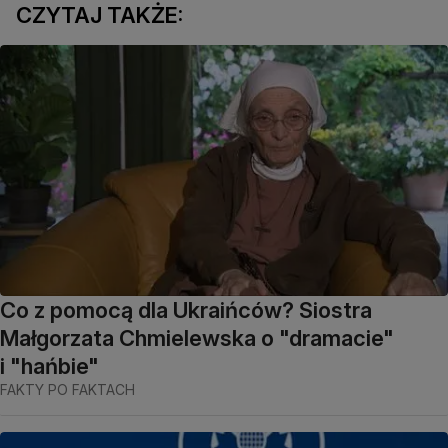
CZYTAJ TAKŻE:
Co z pomocą dla Ukraińców? Siostra
Małgorzata Chmielewska o "dramacie"
i "hańbie"
FAKTY PO FAKTACH