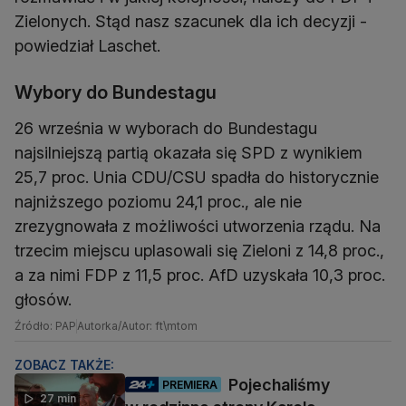
Zielonych. Stąd nasz szacunek dla ich decyzji -
powiedział Laschet.
Wybory do Bundestagu
26 września w wyborach do Bundestagu
najsilniejszą partią okazała się SPD z wynikiem
25,7 proc. Unia CDU/CSU spadła do historycznie
najniższego poziomu 24,1 proc., ale nie
zrezygnowała z możliwości utworzenia rządu. Na
trzecim miejscu uplasowali się Zieloni z 14,8 proc.,
a za nimi FDP z 11,5 proc. AfD uzyskała 10,3 proc.
głosów.
Źródło: PAP
Autorka/Autor: ft\mtom
ZOBACZ TAKŻE:
Pojechaliśmy
PREMIERA
27 min