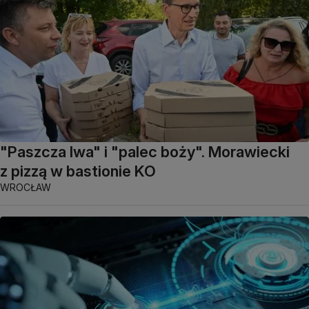
"Paszcza lwa" i "palec boży". Morawiecki
z pizzą w bastionie KO
WROCŁAW