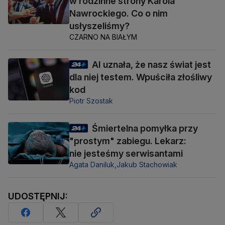
w rodzinne strony Karola
Nawrockiego. Co o nim
usłyszeliśmy?
CZARNO NA BIAŁYM
AI uznała, że nasz świat jest
dla niej testem. Wpuściła złośliwy
kod
Piotr Szostak
Śmiertelna pomyłka przy
"prostym" zabiegu. Lekarz:
nie jesteśmy serwisantami
Agata Daniluk,
Jakub Stachowiak
UDOSTĘPNIJ: