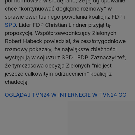
poinformowała w środę rano, że jej ugrupowanie
chce "kontynuować dogłębne rozmowy" w
sprawie ewentualnego powołania koalicji z FDP i
SPD
. Lider FDP Christian Lindner przyjął tę
propozycję. Współprzewodniczący Zielonych
Robert Habeck powiedział, że zeszłotygodniowe
rozmowy pokazały, że największe zbieżności
występują w sojuszu z SPD i FDP. Zaznaczył też,
że tymczasowa decyzja Zielonych "nie jest
jeszcze całkowitym odrzuceniem" koalicji z
chadecją.
OGLĄDAJ TVN24 W INTERNECIE W TVN24 GO