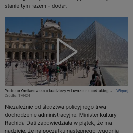
stanie tym razem - dodał.
Profesor Omilanowska o kradzieży w Luwrze: na coś takiego
Więcej
nie jest odporne żadne muzeum świata
Źródło: TVN24
Niezależnie od śledztwa policyjnego trwa
dochodzenie administracyjne. Minister kultury
Rachida Dati zapowiedziała w piątek, że ma
nadzieję, że na początku następnego tygodnia