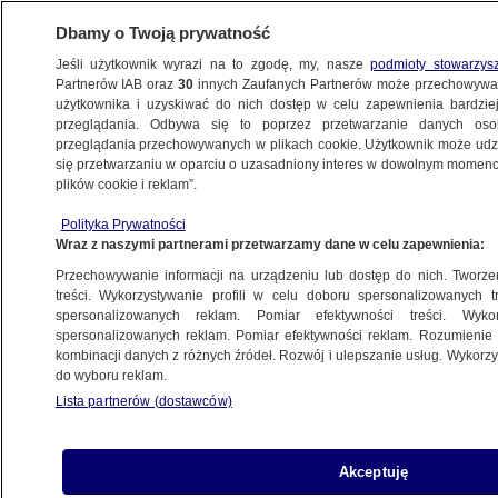
Dbamy o Twoją prywatność
Jeśli użytkownik wyrazi na to zgodę, my, nasze
podmioty stowarzys
Partnerów IAB oraz
30
innych Zaufanych Partnerów może przechowywa
użytkownika i uzyskiwać do nich dostęp w celu zapewnienia bardzi
przeglądania. Odbywa się to poprzez przetwarzanie danych os
przeglądania przechowywanych w plikach cookie. Użytkownik może udzie
ŚWIAT
się przetwarzaniu w oparciu o uzasadniony interes w dowolnym momencie
plików cookie i reklam”.
Zatrzymania po grabieży. Prokurator
Polityka Prywatności
"bardzo ubolewa" nad przeciekami
Wraz z naszymi partnerami przetwarzamy dane w celu zapewnienia:
Przechowywanie informacji na urządzeniu lub dostęp do nich. Tworzeni
26.10.2025, 10:14
Aktualizacja:
26.10.2025, 11:55
treści. Wykorzystywanie profili w celu doboru spersonalizowanych tr
spersonalizowanych reklam. Pomiar efektywności treści. Wyko
Posłuchaj artykułu
spersonalizowanych reklam. Pomiar efektywności reklam. Rozumienie o
Czyta lektor AI
kombinacji danych z różnych źródeł. Rozwój i ulepszanie usług. Wykor
do wyboru reklam.
Lista partnerów (dostawców)
Akceptuję