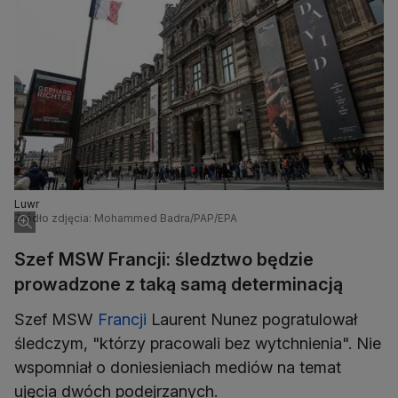
Luwr
Źródło zdjęcia: Mohammed Badra/PAP/EPA
Szef MSW Francji: śledztwo będzie
prowadzone z taką samą determinacją
Szef MSW
Francji
Laurent Nunez pogratulował
śledczym, "którzy pracowali bez wytchnienia". Nie
wspomniał o doniesieniach mediów na temat
ujęcia dwóch podejrzanych.