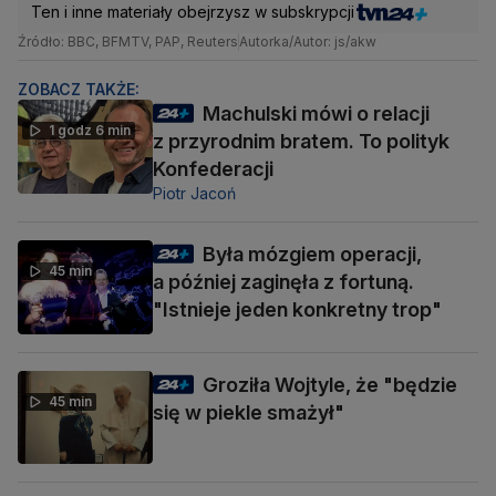
Ten i inne materiały obejrzysz w subskrypcji
Źródło: BBC, BFMTV, PAP, Reuters
Autorka/Autor: js/akw
ZOBACZ TAKŻE:
Machulski mówi o relacji
1 godz 6 min
z przyrodnim bratem. To polityk
Konfederacji
Piotr Jacoń
Była mózgiem operacji,
45 min
a później zaginęła z fortuną.
"Istnieje jeden konkretny trop"
Groziła Wojtyle, że "będzie
45 min
się w piekle smażył"