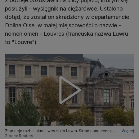
Złodzieje pozostawili na ulicy pojazd, którym się
posłużyli - wysięgnik na ciężarówce. Ustalono
dotąd, że został on skradziony w departamencie
Dolina Oise, w małej miejscowości o nazwie -
nomen omen - Louvres (francuska nazwa Luwru
to "Louvre").
Złodzieje rozbili okno i weszli do Luwru. Skradziono cenną
Więcej
bużuterię (nagranie z 19 października)
Źródło: Reuters