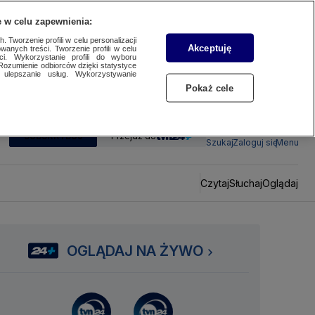
 w celu zapewnienia:
 Tworzenie profili w celu personalizacji
Akceptuję
wanych treści. Tworzenie profili w celu
ci. Wykorzystanie profili do wyboru
Rozumienie odbiorców dzięki statystyce
ulepszanie usług. Wykorzystywanie
Pokaż cele
SUBSKRYBUJ
Przejdź do
Szukaj
Zaloguj się
Menu
Czytaj
Słuchaj
Oglądaj
OGLĄDAJ NA ŻYWO