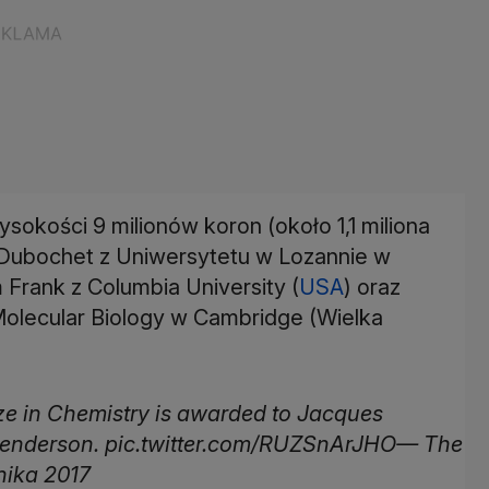
okości 9 milionów koron (około 1,1 miliona
 Dubochet z Uniwersytetu w Lozannie w
Frank z Columbia University (
USA
) oraz
olecular Biology w Cambridge (Wielka
 in Chemistry is awarded to Jacques
Henderson. pic.twitter.com/RUZSnArJHO— The
nika 2017