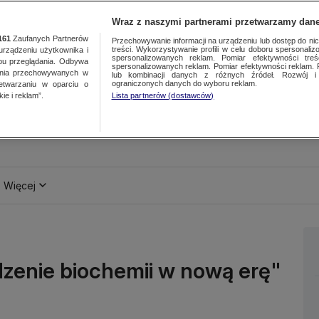
Wraz z naszymi partnerami przetwarzamy dane
161
Zaufanych Partnerów
Przechowywanie informacji na urządzeniu lub dostęp do nich.
treści. Wykorzystywanie profili w celu doboru spersonalizo
ządzeniu użytkownika i
spersonalizowanych reklam. Pomiar efektywności treś
bu przeglądania. Odbywa
spersonalizowanych reklam. Pomiar efektywności reklam. 
ania przechowywanych w
lub kombinacji danych z różnych źródeł. Rozwój i 
ograniczonych danych do wyboru reklam.
zetwarzaniu w oparciu o
ie i reklam”.
Lista partnerów (dostawców)
Więcej
zenie biochemii w nową erę"