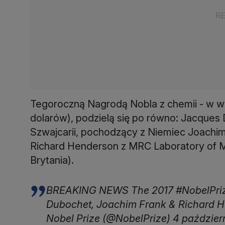
Tegoroczną Nagrodą Nobla z chemii - w wys
dolarów), podzielą się po równo: Jacques
Szwajcarii, pochodzący z Niemiec Joachim 
Richard Henderson z MRC Laboratory of M
Brytania).
BREAKING NEWS The 2017 #NobelPrize
Dubochet, Joachim Frank & Richard 
Nobel Prize (@NobelPrize) 4 paździer