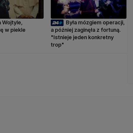
a Wojtyle,
Była mózgiem operacji,
ię w piekle
a później zaginęła z fortuną.
"Istnieje jeden konkretny
trop"