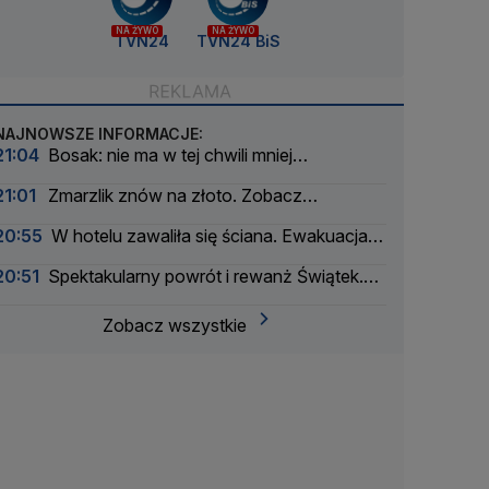
NA ŻYWO
NA ŻYWO
TVN24
TVN24 BiS
NAJNOWSZE INFORMACJE:
21:04
Bosak: nie ma w tej chwili mniej
wiarygodnego człowieka na polskiej scenie
21:01
Zmarzlik znów na złoto. Zobacz
politycznej
klasyfikację generalną SGP 2026
20:55
W hotelu zawaliła się ściana. Ewakuacja
gości
20:51
Spektakularny powrót i rewanż Świątek.
Ma ćwierćfinał
Zobacz wszystkie