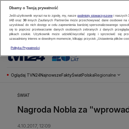
Dbamy o Twoją prywatność
Jeśli użytkownik wyrazi na to zgodę, my, nasze
podmioty stowarzyszone
i naszych
IAB oraz
30
innych Zaufanych Partnerów może przechowywać dane osobowe na ur
uzyskiwać do nich dostęp w celu zapewnienia bardziej spersonalizowanego sposo
się to poprzez przetwarzanie danych osobowych zebranych z danych przegląd
plikach cookie. Użytkownik może udzielić/wycofać zgodę i sprzeciwić się pr
uzasadniony interes w dowolnym momencie, klikając przycisk „Ustawienia plików cook
Polityka Prywatności
Oglądaj TVN24
Najnowsze
Fakty
Świat
Polska
Regionalne
ŚWIAT
Nagroda Nobla za "wprowad
4.10.2017, 12:09