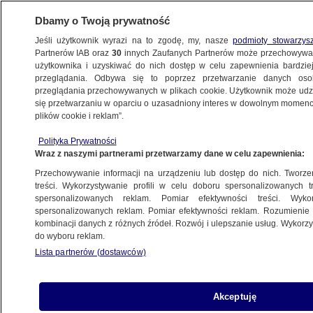
Dbamy o Twoją prywatność
Jeśli użytkownik wyrazi na to zgodę, my, nasze
podmioty stowarzys
Partnerów IAB oraz
30
innych Zaufanych Partnerów może przechowywa
użytkownika i uzyskiwać do nich dostęp w celu zapewnienia bardzi
przeglądania. Odbywa się to poprzez przetwarzanie danych os
przeglądania przechowywanych w plikach cookie. Użytkownik może udzie
ŚWIAT
się przetwarzaniu w oparciu o uzasadniony interes w dowolnym momencie
plików cookie i reklam”.
Moskwa stworzyła im Naddniestrze, są
Polityka Prywatności
zaniepokojeni sytuacją na Krymie
Wraz z naszymi partnerami przetwarzamy dane w celu zapewnienia:
Przechowywanie informacji na urządzeniu lub dostęp do nich. Tworzeni
4.03.2014, 07:46
Aktualizacja:
4.03.2014, 07:58
treści. Wykorzystywanie profili w celu doboru spersonalizowanych tr
spersonalizowanych reklam. Pomiar efektywności treści. Wyko
spersonalizowanych reklam. Pomiar efektywności reklam. Rozumienie o
Udostępnij
kombinacji danych z różnych źródeł. Rozwój i ulepszanie usług. Wykor
do wyboru reklam.
Lista partnerów (dostawców)
Akceptuję