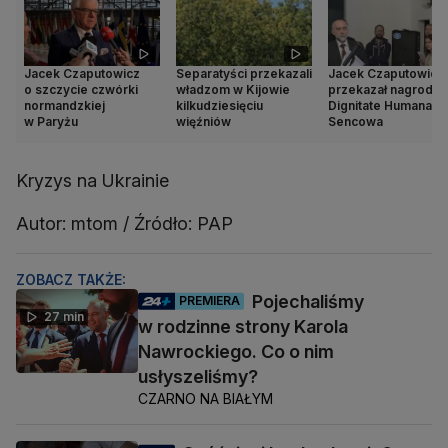
Jacek Czaputowicz
Separatyści przekazali
Jacek Czaputowicz
o szczycie czwórki
władzom w Kijowie
przekazał nagrodę 
normandzkiej
kilkudziesięciu
Dignitate Humana dl
w Paryżu
więźniów
Sencowa
Kryzys na Ukrainie
Autor: mtom / Źródło: PAP
ZOBACZ TAKŻE:
Pojechaliśmy
PREMIERA
27 min
w rodzinne strony Karola
Nawrockiego. Co o nim
usłyszeliśmy?
CZARNO NA BIAŁYM