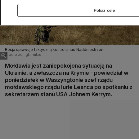
Pokaż cele
Rosja sprawuje faktyczną kontrolę nad Naddniestrzem
Źródło zdj. gł.: mil.ru
Mołdawia jest zaniepokojona sytuacją na
Ukrainie, a zwłaszcza na Krymie - powiedział w
poniedziałek w Waszyngtonie szef rządu
mołdawskiego rządu Iurie Leanca po spotkaniu z
sekretarzem stanu USA Johnem Kerrym.