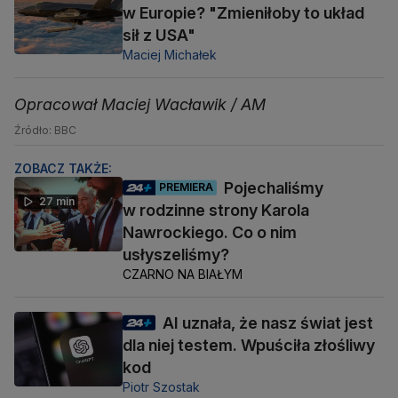
w Europie? "Zmieniłoby to układ
sił z USA"
Maciej Michałek
Opracował Maciej Wacławik / AM
Źródło: BBC
ZOBACZ TAKŻE:
Pojechaliśmy
PREMIERA
27 min
w rodzinne strony Karola
Nawrockiego. Co o nim
usłyszeliśmy?
CZARNO NA BIAŁYM
AI uznała, że nasz świat jest
dla niej testem. Wpuściła złośliwy
kod
Piotr Szostak