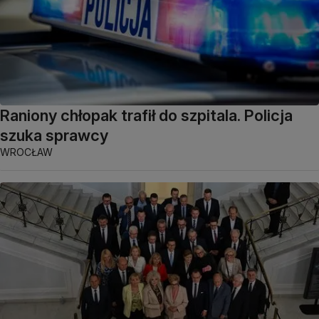
Raniony chłopak trafił do szpitala. Policja
szuka sprawcy
WROCŁAW