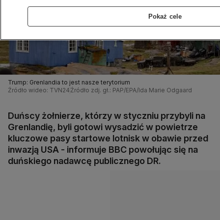
Pokaż cele
Trump: Grenlandia to jest nasze terytorium
Źródło wideo: TVN24
Źródło zdj. gł.: PAP/EPA/Ida Marie Odgaard
Duńscy żołnierze, którzy w styczniu przybyli na
Grenlandię, byli gotowi wysadzić w powietrze
kluczowe pasy startowe lotnisk w obawie przed
inwazją USA - informuje BBC powołując się na
duńskiego nadawcę publicznego DR.