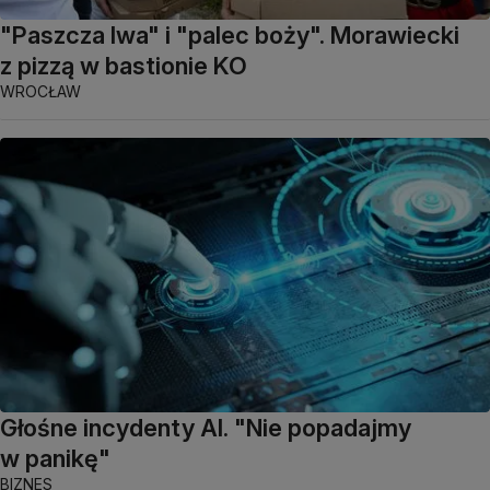
"Paszcza lwa" i "palec boży". Morawiecki
z pizzą w bastionie KO
WROCŁAW
Głośne incydenty AI. "Nie popadajmy
w panikę"
BIZNES