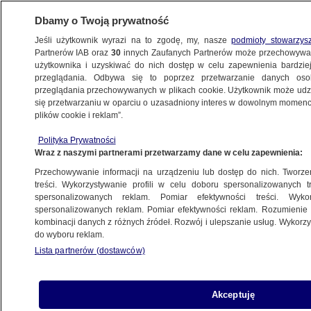
Dbamy o Twoją prywatność
Jeśli użytkownik wyrazi na to zgodę, my, nasze
podmioty stowarzys
Partnerów IAB oraz
30
innych Zaufanych Partnerów może przechowywa
użytkownika i uzyskiwać do nich dostęp w celu zapewnienia bardzi
przeglądania. Odbywa się to poprzez przetwarzanie danych os
przeglądania przechowywanych w plikach cookie. Użytkownik może udzie
ŚWIAT
się przetwarzaniu w oparciu o uzasadniony interes w dowolnym momencie
plików cookie i reklam”.
Media: duńscy żołnierze mieli wysadzić
Polityka Prywatności
pasy startowe na Grenlandii
Wraz z naszymi partnerami przetwarzamy dane w celu zapewnienia:
Przechowywanie informacji na urządzeniu lub dostęp do nich. Tworzeni
20.03.2026, 15:02
treści. Wykorzystywanie profili w celu doboru spersonalizowanych tr
spersonalizowanych reklam. Pomiar efektywności treści. Wyko
Posłuchaj artykułu
spersonalizowanych reklam. Pomiar efektywności reklam. Rozumienie o
Czyta lektor AI
kombinacji danych z różnych źródeł. Rozwój i ulepszanie usług. Wykor
do wyboru reklam.
Lista partnerów (dostawców)
Akceptuję