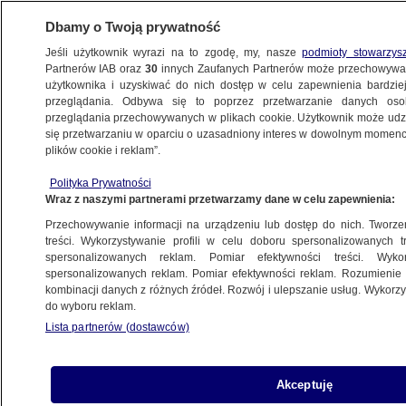
Dbamy o Twoją prywatność
Jeśli użytkownik wyrazi na to zgodę, my, nasze
podmioty stowarzys
Partnerów IAB oraz
30
innych Zaufanych Partnerów może przechowywa
użytkownika i uzyskiwać do nich dostęp w celu zapewnienia bardzi
przeglądania. Odbywa się to poprzez przetwarzanie danych os
przeglądania przechowywanych w plikach cookie. Użytkownik może udzie
ŚWIAT
się przetwarzaniu w oparciu o uzasadniony interes w dowolnym momencie
plików cookie i reklam”.
Siostra oskarża Meghan o "złośliwe
Polityka Prywatności
kłamstwa". Księżna i książę Harry będą
Wraz z naszymi partnerami przetwarzamy dane w celu zapewnienia:
przesłuchani
Przechowywanie informacji na urządzeniu lub dostęp do nich. Tworzeni
treści. Wykorzystywanie profili w celu doboru spersonalizowanych tr
8.02.2023, 12:23
spersonalizowanych reklam. Pomiar efektywności treści. Wyko
spersonalizowanych reklam. Pomiar efektywności reklam. Rozumienie o
kombinacji danych z różnych źródeł. Rozwój i ulepszanie usług. Wykor
Udostępnij
do wyboru reklam.
Lista partnerów (dostawców)
Akceptuję