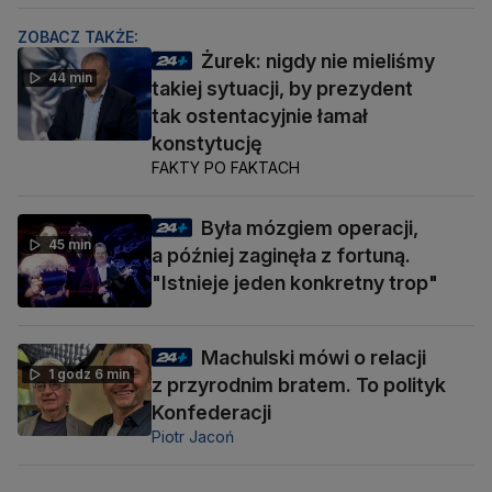
ZOBACZ TAKŻE:
Żurek: nigdy nie mieliśmy
44 min
takiej sytuacji, by prezydent
tak ostentacyjnie łamał
konstytucję
FAKTY PO FAKTACH
Była mózgiem operacji,
45 min
a później zaginęła z fortuną.
"Istnieje jeden konkretny trop"
Machulski mówi o relacji
1 godz 6 min
z przyrodnim bratem. To polityk
Konfederacji
Piotr Jacoń