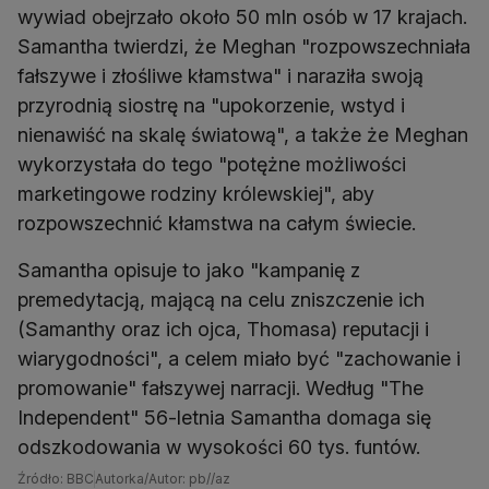
wywiad obejrzało około 50 mln osób w 17 krajach.
Samantha twierdzi, że Meghan "rozpowszechniała
fałszywe i złośliwe kłamstwa" i naraziła swoją
przyrodnią siostrę na "upokorzenie, wstyd i
nienawiść na skalę światową", a także że Meghan
wykorzystała do tego "potężne możliwości
marketingowe rodziny królewskiej", aby
rozpowszechnić kłamstwa na całym świecie.
Samantha opisuje to jako "kampanię z
premedytacją, mającą na celu zniszczenie ich
(Samanthy oraz ich ojca, Thomasa) reputacji i
wiarygodności", a celem miało być "zachowanie i
promowanie" fałszywej narracji. Według "The
Independent" 56-letnia Samantha domaga się
odszkodowania w wysokości 60 tys. funtów.
Źródło: BBC
Autorka/Autor: pb//az