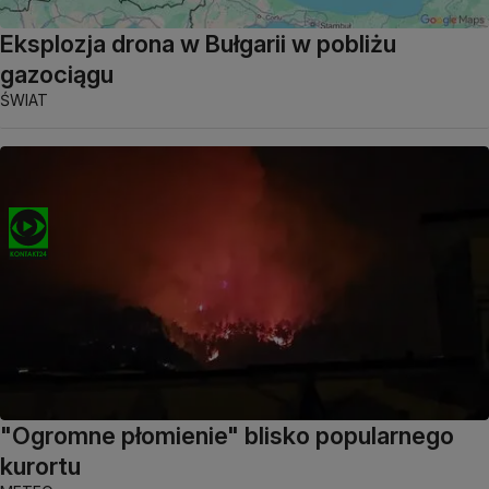
Eksplozja drona w Bułgarii w pobliżu
gazociągu
ŚWIAT
"Ogromne płomienie" blisko popularnego
kurortu