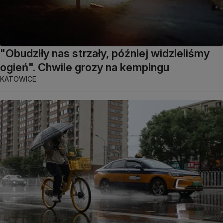
"Obudziły nas strzały, później widzieliśmy
ogień". Chwile grozy na kempingu
KATOWICE