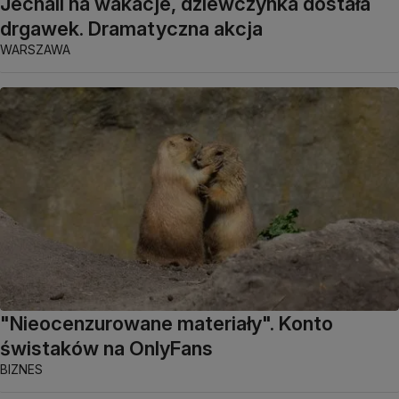
Jechali na wakacje, dziewczynka dostała
drgawek. Dramatyczna akcja
WARSZAWA
"Nieocenzurowane materiały". Konto
świstaków na OnlyFans
BIZNES