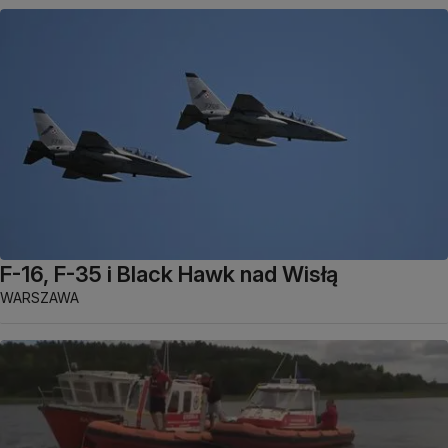
F-16, F-35 i Black Hawk nad Wisłą
WARSZAWA