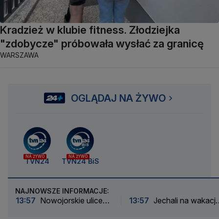
Kradzież w klubie fitness. Złodziejka
"zdobycze" próbowała wysłać za granicę
WARSZAWA
OGLĄDAJ NA ŻYWO
NA ŻYWO
NA ŻYWO
TVN24
TVN24 BiS
NAJNOWSZE INFORMACJE:
13:57
Nowojorskie ulice
13:57
Jechali na wakacje
jak potoki. "Wyszedłem w
dziewczynka dostała