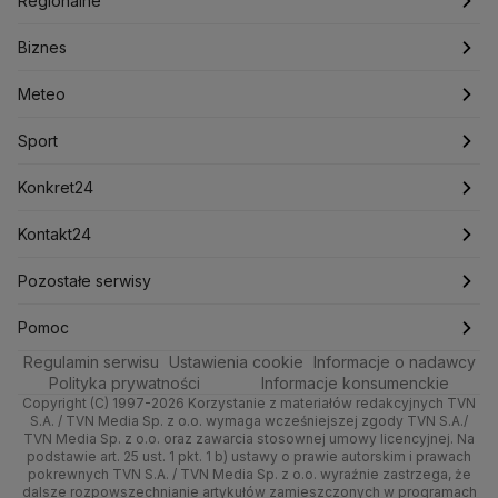
Regionalne
Konfederacja
Krajowa Administracja Skarbowa
Biznes
Podcasty
Kryptowaluty
Fakty po Faktach
Krzysztof Bosak
Krzysztof Hetman
Warszawa
Biznes
Lasy Państwowe
Lech Wałęsa
Lewica
Meteo
Artykuły
Fakty o Świecie
Łódź
Najnowsze
Meteo
Lotnisko Chopina
Lotto
Maciej Wąsik
Marcin Przydacz
Marcin Kierwiński
Marian Banaś
Sport
Newslettery
Ludzie Faktów
Katowice
Notowania
Pogoda godzinowa
Sport
Mariusz Błaszczak
Mariusz Kamiński
Mark Zuckerberg
Mateusz Morawiecki
Zdrowie
Kraków
Pieniądze
Pogoda długoterminowa
Piłka Nożna
Konkret24
Michał Kamiński
Technologia
Poznań
Nieruchomości
Pogoda na jutro
Ministerstwo Aktywów Państwowych
Tenis
Najnowsze
Kontakt24
Ministerstwo Edukacji i Nauki
Kultura i styl
Trójmiasto
Rynki
Pogoda na weekend
Kolarstwo
Polska
Najnowsze
Pozostałe serwisy
Ministerstwo Infrastruktury
Ministerstwo Kultury
Ministerstwo Obrony Narodowej
Ciekawostki
Wrocław
Dla firm
Najnowsze
Skoki Narciarskie
Świat
Gorące Tematy
TVN
Pomoc
Ministerstwo Rolnictwa
Regulamin serwisu
Quizy
Ustawienia cookie
Informacje o nadawcy
Ministerstwo Rozwoju i Technologii
Kielce
Handel
Polska
Sporty zimowe
Polityka
Wyślij zgłoszenie
Dzień Dobry TVN
Centrum pomocy
Polityka prywatności
Informacje konsumenckie
Ministerstwo Sportu i Turystyki
Copyright (C) 1997-2026 Korzystanie z materiałów redakcyjnych TVN
Tematy
Kujawsko-pomorskie
Ze świata
Prognoza
Lekkoatletyka
Zdrowie
Uwaga TVN
Ministerstwo Cyfryzacji
Test zgodności
S.A. / TVN Media Sp. z o.o. wymaga wcześniejszej zgody TVN S.A./
TVN Media Sp. z o.o. oraz zawarcia stosownej umowy licencyjnej. Na
Ministerstwo Edukacji Narodowej
Lublin
podstawie art. 25 ust. 1 pkt. 1 b) ustawy o prawie autorskim i prawach
Tech
Świat
Siatkówka
Tech
HGTV
Oglądaj na TV
Ministerstwo Finansów
pokrewnych TVN S.A. / TVN Media Sp. z o.o. wyraźnie zastrzega, że
dalsze rozpowszechnianie artykułów zamieszczonych w programach