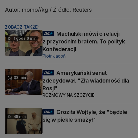
Autor: momo//kg / Źródło: Reuters
ZOBACZ TAKŻE:
Machulski mówi o relacji
1 godz 6 min
z przyrodnim bratem. To polityk
Konfederacji
Piotr Jacoń
Amerykański senat
38 min
zdecydował. "Zła wiadomość dla
Rosji"
ROZMOWY NA SZCZYCIE
Groziła Wojtyle, że "będzie
45 min
się w piekle smażył"