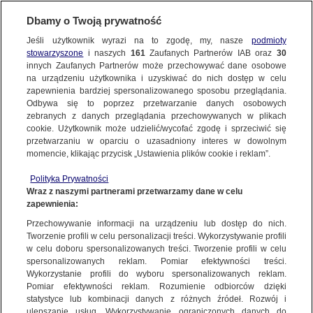
Dbamy o Twoją prywatność
SUBSKRYBUJ
Jeśli użytkownik wyrazi na to zgodę, my, nasze
podmioty
stowarzyszone
i naszych
161
Zaufanych Partnerów IAB oraz
30
ŚWIAT
innych Zaufanych Partnerów może przechowywać dane osobowe
na urządzeniu użytkownika i uzyskiwać do nich dostęp w celu
Czołowe zderzenie pociągów. Kamera
zapewnienia bardziej spersonalizowanego sposobu przeglądania.
monitoringu uchwyciła moment katastrofy
Odbywa się to poprzez przetwarzanie danych osobowych
zebranych z danych przeglądania przechowywanych w plikach
cookie. Użytkownik może udzielić/wycofać zgodę i sprzeciwić się
16.12.2018, 17:59
przetwarzaniu w oparciu o uzasadniony interes w dowolnym
momencie, klikając przycisk „Ustawienia plików cookie i reklam”.
Udostępnij
Polityka Prywatności
Wraz z naszymi partnerami przetwarzamy dane w celu
Tureckie władze udostępniły nagranie, na którym
zapewnienia:
widać czołowe zderzenie dwóch pociągów.
Przechowywanie informacji na urządzeniu lub dostęp do nich.
Moment katastrofy kolejowej zarejestrowała
Tworzenie profili w celu personalizacji treści. Wykorzystywanie profili
w celu doboru spersonalizowanych treści. Tworzenie profili w celu
kamera monitoringu. W wypadku, do którego
spersonalizowanych reklam. Pomiar efektywności treści.
doszło w czwartek w Ankarze, zginęło dziewięć
Wykorzystanie profili do wyboru spersonalizowanych reklam.
osób, a prawie 50 zostało rannych.
Pomiar efektywności reklam. Rozumienie odbiorców dzięki
statystyce lub kombinacji danych z różnych źródeł. Rozwój i
ulepszanie usług. Wykorzystywanie ograniczonych danych do