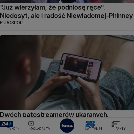
"Już wierzyłam, że podniosę ręce".
Niedosyt, ale i radość Niewiadomej-Phinney
EUROSPORT
Dwóch patostreamerów ukaranych.
Prokuratura o "systemie znęcania się"
TVN24+
OGLĄDAJ TV
LAT TVN24
FAKTY
ŚWIAT