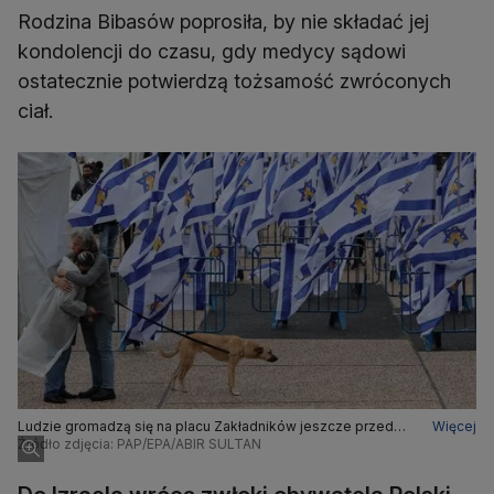
Rodzina Bibasów poprosiła, by nie składać jej
kondolencji do czasu, gdy medycy sądowi
ostatecznie potwierdzą tożsamość zwróconych
ciał.
Ludzie gromadzą się na placu Zakładników jeszcze przed
Więcej
przekazaniem ciał czterech izraelskich zakładników
Źródło zdjęcia: PAP/EPA/ABIR SULTAN
przetrzymywanych w Strefie Gazy w Tel Awiwie, Izrael