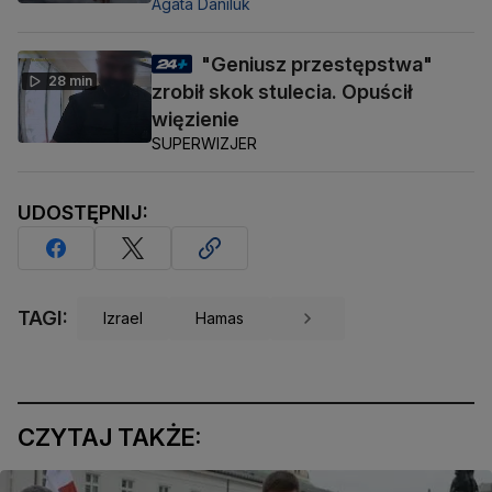
Agata Daniluk
"Geniusz przestępstwa"
28 min
zrobił skok stulecia. Opuścił
więzienie
SUPERWIZJER
UDOSTĘPNIJ:
TAGI:
Izrael
Hamas
CZYTAJ TAKŻE: