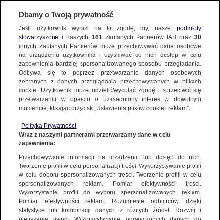
Dbamy o Twoją prywatność
SUBSKRYBUJ
Jeśli użytkownik wyrazi na to zgodę, my, nasze
podmioty
stowarzyszone
i naszych
161
Zaufanych Partnerów IAB oraz
30
ŚWIAT
innych Zaufanych Partnerów może przechowywać dane osobowe
na urządzeniu użytkownika i uzyskiwać do nich dostęp w celu
Do Izraela wrócą zwłoki czworga
zapewnienia bardziej spersonalizowanego sposobu przeglądania.
zakładników, w tym obywatela Polski
Odbywa się to poprzez przetwarzanie danych osobowych
zebranych z danych przeglądania przechowywanych w plikach
cookie. Użytkownik może udzielić/wycofać zgodę i sprzeciwić się
20.02.2025, 06:01
Aktualizacja:
20.02.2025, 09:47
przetwarzaniu w oparciu o uzasadniony interes w dowolnym
momencie, klikając przycisk „Ustawienia plików cookie i reklam”.
Udostępnij
Polityka Prywatności
Wraz z naszymi partnerami przetwarzamy dane w celu
zapewnienia:
Przechowywanie informacji na urządzeniu lub dostęp do nich.
Tworzenie profili w celu personalizacji treści. Wykorzystywanie profili
w celu doboru spersonalizowanych treści. Tworzenie profili w celu
spersonalizowanych reklam. Pomiar efektywności treści.
Wykorzystanie profili do wyboru spersonalizowanych reklam.
Pomiar efektywności reklam. Rozumienie odbiorców dzięki
statystyce lub kombinacji danych z różnych źródeł. Rozwój i
ulepszanie usług. Wykorzystywanie ograniczonych danych do