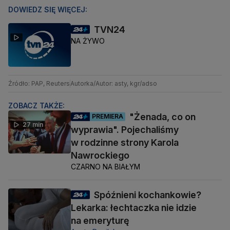
DOWIEDZ SIĘ WIĘCEJ:
TVN24
NA ŻYWO
Źródło: PAP, Reuters
Autorka/Autor: asty, kgr/adso
ZOBACZ TAKŻE:
"Żenada, co on
PREMIERA
27 min
wyprawia". Pojechaliśmy
w rodzinne strony Karola
Nawrockiego
CZARNO NA BIAŁYM
Spóźnieni kochankowie?
Lekarka: łechtaczka nie idzie
na emeryturę