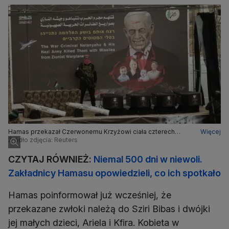
Hamas przekazał Czerwonemu Krzyżowi ciała czterech
Więcej
izraelskich zakładników w mieście Chan Junus na południu
Źródło zdjęcia: Reuters
Strefy Gazy
CZYTAJ RÓWNIEŻ:
Niemal 500 dni w niewoli.
Zakładnicy Hamasu opowiedzieli, co ich spotkało
Hamas poinformował już wcześniej, że
przekazane zwłoki należą do Sziri Bibas i dwójki
jej małych dzieci, Ariela i Kfira. Kobieta w