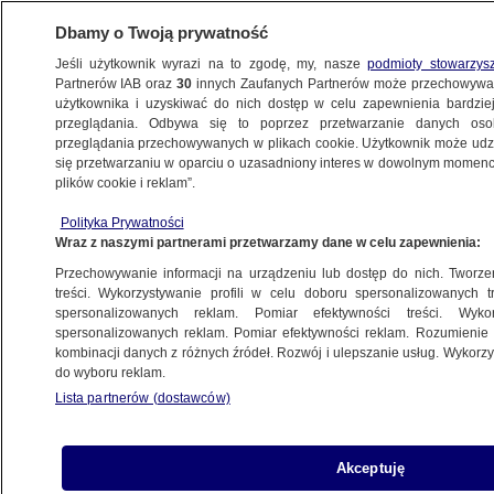
Dbamy o Twoją prywatność
Jeśli użytkownik wyrazi na to zgodę, my, nasze
podmioty stowarzys
Partnerów IAB oraz
30
innych Zaufanych Partnerów może przechowywa
użytkownika i uzyskiwać do nich dostęp w celu zapewnienia bardzi
przeglądania. Odbywa się to poprzez przetwarzanie danych os
przeglądania przechowywanych w plikach cookie. Użytkownik może udzie
ŚWIAT
się przetwarzaniu w oparciu o uzasadniony interes w dowolnym momencie
plików cookie i reklam”.
"Pochodzący z Iranu Amerykanin"
Polityka Prywatności
aresztowany. Teheran rzuca wyzwanie
Wraz z naszymi partnerami przetwarzamy dane w celu zapewnienia:
nowej administracji
Przechowywanie informacji na urządzeniu lub dostęp do nich. Tworzeni
treści. Wykorzystywanie profili w celu doboru spersonalizowanych tr
27.01.2021, 07:18
spersonalizowanych reklam. Pomiar efektywności treści. Wyko
spersonalizowanych reklam. Pomiar efektywności reklam. Rozumienie o
kombinacji danych z różnych źródeł. Rozwój i ulepszanie usług. Wykor
Udostępnij
do wyboru reklam.
Lista partnerów (dostawców)
Rzecznik irańskiego wymiaru sprawiedliwości
Gholamhosejn Esmail poinformował, że
pochodzący z Iranu Amerykanin, któremu
Akceptuję