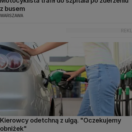
Motocyklista trafił do szpitala po zderzeniu
z busem
WARSZAWA
Kierowcy odetchną z ulgą. "Oczekujemy
obniżek"