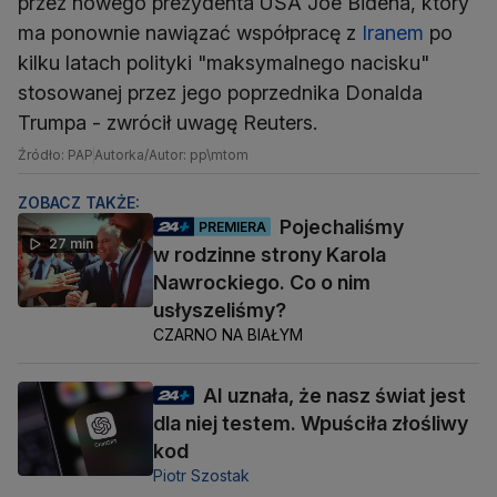
przez nowego prezydenta USA Joe Bidena, który
ma ponownie nawiązać współpracę z
Iranem
po
kilku latach polityki "maksymalnego nacisku"
stosowanej przez jego poprzednika Donalda
Trumpa - zwrócił uwagę Reuters.
Źródło: PAP
Autorka/Autor: pp\mtom
ZOBACZ TAKŻE:
Pojechaliśmy
PREMIERA
27 min
w rodzinne strony Karola
Nawrockiego. Co o nim
usłyszeliśmy?
CZARNO NA BIAŁYM
AI uznała, że nasz świat jest
dla niej testem. Wpuściła złośliwy
kod
Piotr Szostak