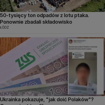
50-tysięcy ton odpadów z lotu ptaka.
Ponownie zbadali składowisko
ŁÓDŹ
Ukrainka pokazuje, "jak doić Polaków"?