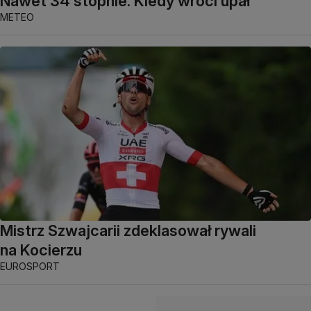
Nawet 34 stopnie. Kiedy wróci upał
METEO
Mistrz Szwajcarii zdeklasował rywali
na Kocierzu
EUROSPORT