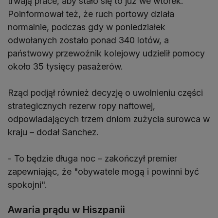
trwają prace, aby stało się to już we wtorek.
Poinformował też, że ruch portowy działa
normalnie, podczas gdy w poniedziałek
odwołanych zostało ponad 340 lotów, a
państwowy przewoźnik kolejowy udzielił pomocy
około 35 tysięcy pasażerów.
Rząd podjął również decyzję o uwolnieniu części
strategicznych rezerw ropy naftowej,
odpowiadających trzem dniom zużycia surowca w
kraju – dodał Sanchez.
- To będzie długa noc – zakończył premier
zapewniając, że "obywatele mogą i powinni być
spokojni".
Awaria prądu w Hiszpanii