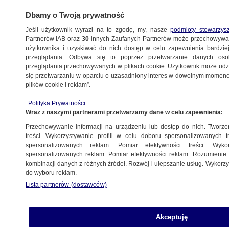
Dbamy o Twoją prywatność
Jeśli użytkownik wyrazi na to zgodę, my, nasze
podmioty stowarzys
Partnerów IAB oraz
30
innych Zaufanych Partnerów może przechowywa
użytkownika i uzyskiwać do nich dostęp w celu zapewnienia bardzi
przeglądania. Odbywa się to poprzez przetwarzanie danych os
przeglądania przechowywanych w plikach cookie. Użytkownik może udzie
ŚWIAT
się przetwarzaniu w oparciu o uzasadniony interes w dowolnym momencie
plików cookie i reklam”.
Ogromna awaria prądu na Półwyspie
Polityka Prywatności
Iberyjskim
Wraz z naszymi partnerami przetwarzamy dane w celu zapewnienia:
Przechowywanie informacji na urządzeniu lub dostęp do nich. Tworzeni
28.04.2025, 13:41
Aktualizacja:
29.04.2025, 00:13
treści. Wykorzystywanie profili w celu doboru spersonalizowanych tr
spersonalizowanych reklam. Pomiar efektywności treści. Wyko
spersonalizowanych reklam. Pomiar efektywności reklam. Rozumienie o
Udostępnij
kombinacji danych z różnych źródeł. Rozwój i ulepszanie usług. Wykor
do wyboru reklam.
Lista partnerów (dostawców)
Akceptuję