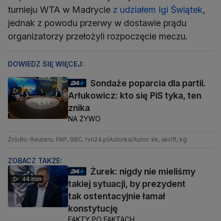
turnieju WTA w Madrycie
z udziałem Igi Świątek
,
jednak z powodu przerwy w dostawie prądu
organizatorzy przełożyli rozpoczęcie meczu.
DOWIEDZ SIĘ WIĘCEJ:
Sondaże poparcia dla partii.
Arłukowicz: kto się PiS tyka, ten
znika
NA ŻYWO
Źródło: Reuters, PAP, BBC, tvn24.pl
Autorka/Autor: kk, akr/ft, kg
ZOBACZ TAKŻE:
Żurek: nigdy nie mieliśmy
44 min
takiej sytuacji, by prezydent
tak ostentacyjnie łamał
konstytucję
FAKTY PO FAKTACH