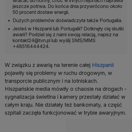
wracać do normy, choć w innych rejonach naprawa
jeszcze potrwa. Do końca dnia przywrócono około
50 procent dostaw energii.
Dużych problemów doświadczyła także Portugalia.
Jesteś w Hiszpanii lub Portugalii? Dotknęły cię skutki
awarii? Podziel się z nami swoją relacją, napisz na
kontakt24@tvn.pl lub wyślij SMS/MMS
+48516444424.
W związku z awarią na terenie całej
Hiszpanii
pojawiły się problemy w ruchu drogowym, w
transporcie publicznym i na lotniskach.
Hiszpańskie media mówiły o chaosie na drogach -
sygnalizacja świetlna i kamery przestały działać w
całym kraju. Nie działały też bankomaty, a część
szpitali zaczęła funkcjonować w trybie awaryjnym.