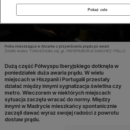
Pokaż cele
Polka mieszkająca w Alicante o przywróceniu prądu po awarii
Źródło wideo: TVN24
Źródło zdj. gł.: PAP/EPA/BORJA SANCHEZ-TRILLO
Dużą część Półwyspu Iberyjskiego dotknęła w
poniedziałek duża awaria prądu. W wielu
miejscach w Hiszpanii i Portugalii przestały
działać między innymi sygnalizacja świetlna czy
metro. Wieczorem w niektórych miejscach
sytuacja zaczęła wracać do normy. Między
innymi w Madrycie mieszkańcy spontanicznie
zaczęli dawać wyraz swojej radości z powrotu
dostaw prądu.