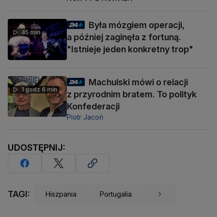
Była mózgiem operacji,
45 min
a później zaginęła z fortuną.
"Istnieje jeden konkretny trop"
Machulski mówi o relacji
1 godz 6 min
z przyrodnim bratem. To polityk
Konfederacji
Piotr Jacoń
UDOSTĘPNIJ:
TAGI:
Hiszpania
Portugalia