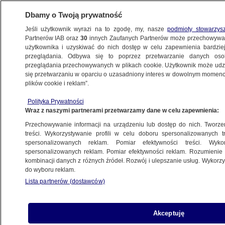
Dbamy o Twoją prywatność
Jeśli użytkownik wyrazi na to zgodę, my, nasze
podmioty stowarzys
Partnerów IAB oraz
30
innych Zaufanych Partnerów może przechowywa
użytkownika i uzyskiwać do nich dostęp w celu zapewnienia bardzi
przeglądania. Odbywa się to poprzez przetwarzanie danych os
przeglądania przechowywanych w plikach cookie. Użytkownik może udzie
ŚWIAT
się przetwarzaniu w oparciu o uzasadniony interes w dowolnym momencie
plików cookie i reklam”.
Meghan i Harry "nie chcą mieć z tą książką
Polityka Prywatności
nic do czynienia"
Wraz z naszymi partnerami przetwarzamy dane w celu zapewnienia:
Przechowywanie informacji na urządzeniu lub dostęp do nich. Tworzeni
28.07.2020, 11:55
treści. Wykorzystywanie profili w celu doboru spersonalizowanych tr
spersonalizowanych reklam. Pomiar efektywności treści. Wyko
spersonalizowanych reklam. Pomiar efektywności reklam. Rozumienie o
Udostępnij
kombinacji danych z różnych źródeł. Rozwój i ulepszanie usług. Wykor
do wyboru reklam.
Książę Harry i księżna Meghan wydali
Lista partnerów (dostawców)
oświadczenie, w którym zapewniają, że nie
udzielali żadnych wywiadów i nie mają nic
wspólnego z książką, która niebawem trafi na
Akceptuję
rynek. Publikacja pod tytułem "W poszukiwaniu