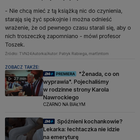
- Nie chcą mieć z tą książką nic do czynienia,
starają się żyć spokojnie i można odnieść
wrażenie, że od pewnego czasu starali się, aby o
nich troszeczkę zapomniano - mówi profesor
Toszek.
Źródło: TVN24
Autorka/Autor: Patryk Rabiega, mart\mtom
ZOBACZ TAKŻE:
"Żenada, co on
PREMIERA
27 min
wyprawia". Pojechaliśmy
w rodzinne strony Karola
Nawrockiego
CZARNO NA BIAŁYM
Spóźnieni kochankowie?
Lekarka: łechtaczka nie idzie
na emeryturę