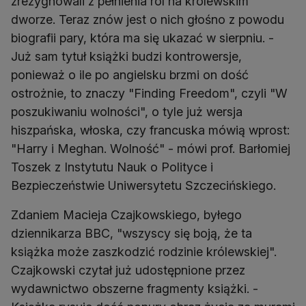
zrezygnowali z pełnienia ról na królewskim
dworze. Teraz znów jest o nich głośno z powodu
biografii pary, która ma się ukazać w sierpniu. -
Już sam tytuł książki budzi kontrowersje,
ponieważ o ile po angielsku brzmi on dość
ostrożnie, to znaczy "Finding Freedom", czyli "W
poszukiwaniu wolności", o tyle już wersja
hiszpańska, włoska, czy francuska mówią wprost:
"Harry i Meghan. Wolność" - mówi prof. Barłomiej
Toszek z Instytutu Nauk o Polityce i
Bezpieczeństwie Uniwersytetu Szczecińskiego.
Zdaniem Macieja Czajkowskiego, byłego
dziennikarza BBC, "wszyscy się boją, że ta
książka może zaszkodzić rodzinie królewskiej".
Czajkowski czytał już udostępnione przez
wydawnictwo obszerne fragmenty książki. -