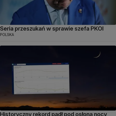
Seria przeszukań w sprawie szefa PKOl
POLSKA
Historyczny rekord padł pod osłoną nocy