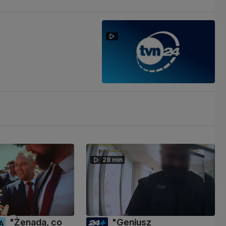
28 min
"Żenada, co
"Geniusz
A