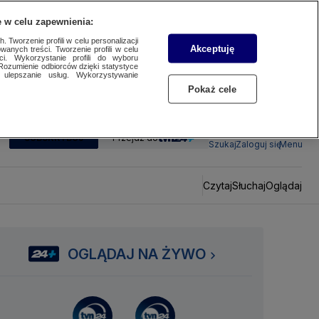
 w celu zapewnienia:
 Tworzenie profili w celu personalizacji
Akceptuję
wanych treści. Tworzenie profili w celu
ci. Wykorzystanie profili do wyboru
Rozumienie odbiorców dzięki statystyce
ulepszanie usług. Wykorzystywanie
Pokaż cele
SUBSKRYBUJ
Przejdź do
Szukaj
Zaloguj się
Menu
Czytaj
Słuchaj
Oglądaj
OGLĄDAJ NA ŻYWO