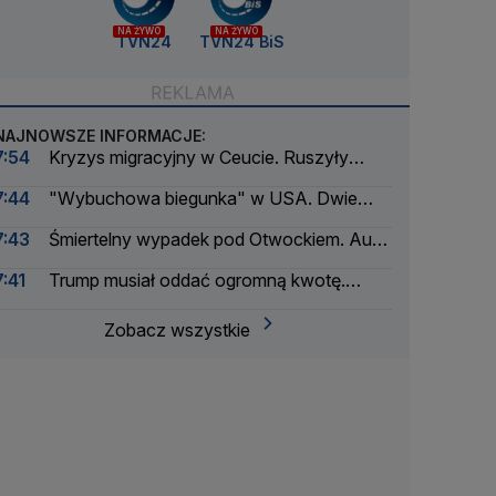
NA ŻYWO
NA ŻYWO
TVN24
TVN24 BiS
NAJNOWSZE INFORMACJE:
7:54
Kryzys migracyjny w Ceucie. Ruszyły
procesy
7:44
"Wybuchowa biegunka" w USA. Dwie
osoby zmarły
7:43
Śmiertelny wypadek pod Otwockiem. Auto
uderzyło w drzewo
7:41
Trump musiał oddać ogromną kwotę.
Konsekwencje "Dnia Wyzwolenia"
Zobacz wszystkie