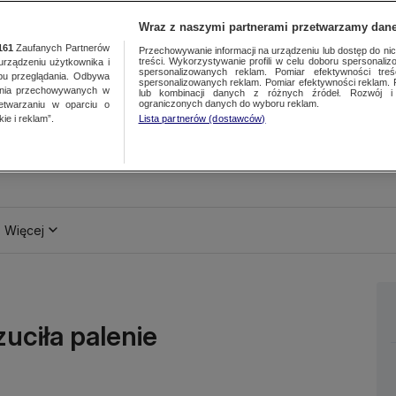
Wraz z naszymi partnerami przetwarzamy dane
161
Zaufanych Partnerów
Przechowywanie informacji na urządzeniu lub dostęp do nich.
treści. Wykorzystywanie profili w celu doboru spersonalizo
ządzeniu użytkownika i
spersonalizowanych reklam. Pomiar efektywności treś
bu przeglądania. Odbywa
spersonalizowanych reklam. Pomiar efektywności reklam. 
ania przechowywanych w
lub kombinacji danych z różnych źródeł. Rozwój i 
ograniczonych danych do wyboru reklam.
zetwarzaniu w oparciu o
ie i reklam”.
Lista partnerów (dostawców)
Więcej
zuciła palenie