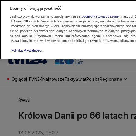
Dbamy o Twoją prywatność
Jeśli użytkownik wyrazi na to zgodę, my, nasze
podmioty stowarzyszone
i naszych
IAB oraz
30
innych Zaufanych Partnerów może przechowywać dane osobowe na ur
uzyskiwać do nich dostęp w celu zapewnienia bardziej spersonalizowanego sposo
się to poprzez przetwarzanie danych osobowych zebranych z danych przegląd
plikach cookie. Użytkownik może udzielić/wycofać zgodę i sprzeciwić się pr
uzasadniony interes w dowolnym momencie, klikając przycisk „Ustawienia plików cook
Polityka Prywatności
Oglądaj TVN24
Najnowsze
Fakty
Świat
Polska
Regionalne
ŚWIAT
Królowa Danii po 66 latach r
18.06.2023, 06:27