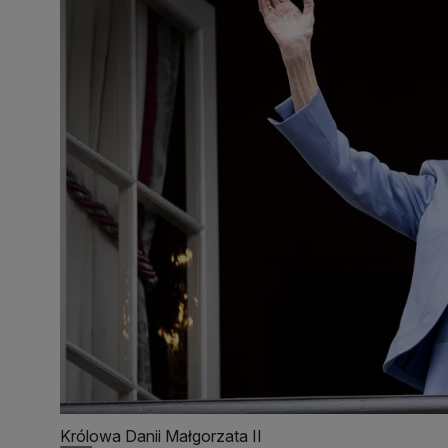
Królowa Danii Małgorzata II