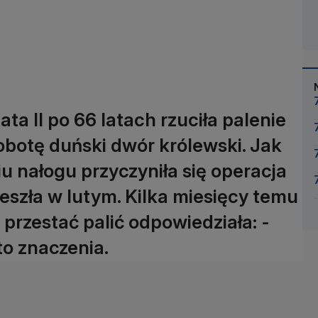
ta II po 66 latach rzuciła palenie
botę duński dwór królewski. Jak
iu nałogu przyczyniła się operacja
eszła w lutym. Kilka miesięcy temu
 przestać palić odpowiedziała: -
to znaczenia.