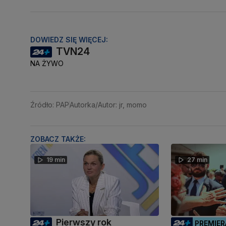
DOWIEDZ SIĘ WIĘCEJ:
TVN24
NA ŻYWO
Źródło: PAP
Autorka/Autor: jr, momo
ZOBACZ TAKŻE:
19 min
27 min
Pierwszy rok
PREMIER