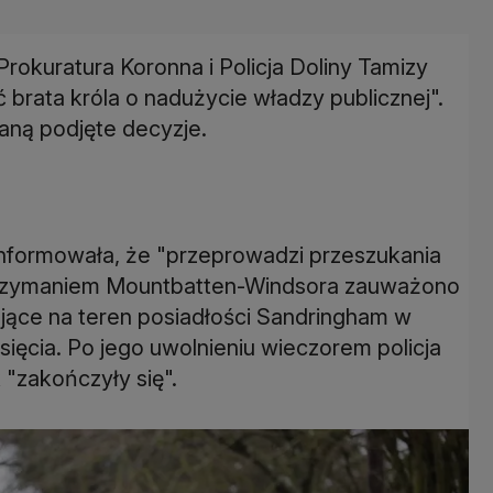
okuratura Koronna i Policja Doliny Tamizy
 brata króla o nadużycie władzy publicznej".
aną podjęte decyzje.
nformowała, że ​​"przeprowadzi przeszukania
zatrzymaniem Mountbatten-Windsora zauważono
jące na teren posiadłości Sandringham w
ięcia. Po jego uwolnieniu wieczorem policja
 "zakończyły się".