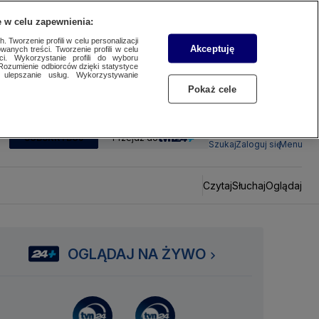
 w celu zapewnienia:
 Tworzenie profili w celu personalizacji
Akceptuję
wanych treści. Tworzenie profili w celu
ci. Wykorzystanie profili do wyboru
Rozumienie odbiorców dzięki statystyce
ulepszanie usług. Wykorzystywanie
Pokaż cele
SUBSKRYBUJ
Przejdź do
Szukaj
Zaloguj się
Menu
Czytaj
Słuchaj
Oglądaj
OGLĄDAJ NA ŻYWO