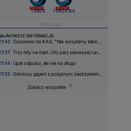
NA ŻYWO
NA ŻYWO
TVN24
TVN24 BiS
NAJNOWSZE INFORMACJE:
21:43
Oszustwo na KAS. "Nie wysyłamy takich
wiadomości"
21:37
Trzy hity na start. Oto pary pierwszej rundy
Pucharu Polski
21:34
Upał odpuści, ale nie na długo
21:25
Górniczy gigant z potężnym zastrzykiem
finansowym. "Może ustabilizować sytuację"
Zobacz wszystkie