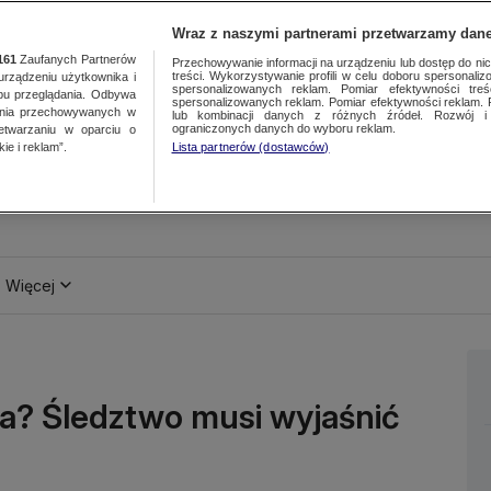
Wraz z naszymi partnerami przetwarzamy dane
161
Zaufanych Partnerów
Przechowywanie informacji na urządzeniu lub dostęp do nich.
treści. Wykorzystywanie profili w celu doboru spersonalizo
ządzeniu użytkownika i
spersonalizowanych reklam. Pomiar efektywności treś
bu przeglądania. Odbywa
spersonalizowanych reklam. Pomiar efektywności reklam. 
ania przechowywanych w
lub kombinacji danych z różnych źródeł. Rozwój i 
ograniczonych danych do wyboru reklam.
zetwarzaniu w oparciu o
ie i reklam”.
Lista partnerów (dostawców)
Więcej
ia? Śledztwo musi wyjaśnić