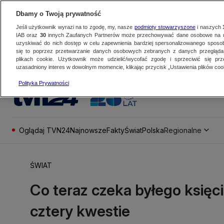
Dbamy o Twoją prywatność
Jeśli użytkownik wyrazi na to zgodę, my, nasze
podmioty stowarzyszone
i naszych
IAB oraz
30
innych Zaufanych Partnerów może przechowywać dane osobowe na ur
uzyskiwać do nich dostęp w celu zapewnienia bardziej spersonalizowanego sposo
się to poprzez przetwarzanie danych osobowych zebranych z danych przegląd
plikach cookie. Użytkownik może udzielić/wycofać zgodę i sprzeciwić się pr
uzasadniony interes w dowolnym momencie, klikając przycisk „Ustawienia plików cook
Polityka Prywatności
Oglądaj TVN24
Najnowsze
Fakty
Świat
Polska
Regionalne
ŚWIAT
Co teraz czeka byłego księc
cztery kwestie