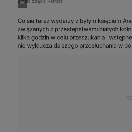
Źródło zdjęcia: Reuters
Co się teraz wydarzy z byłym księciem A
związanych z przestępstwami białych koł
kilka godzin w celu przeszukania i wstępn
nie wyklucza dalszego przesłuchania w póź