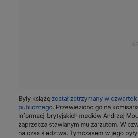
Były książę
został zatrzymany w czwarte
publicznego
. Przewieziono go na komisaria
informacji brytyjskich mediów Andrzej M
zaprzecza stawianym mu zarzutom. W cz
na czas śledztwa. Tymczasem w jego by