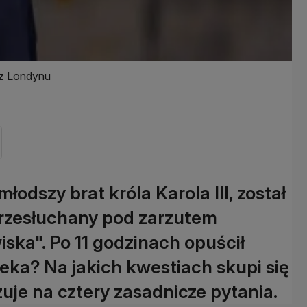
a z Londynu
odszy brat króla Karola III, został
przesłuchany pod zarzutem
ska". Po 11 godzinach opuścił
czeka? Na jakich kwestiach skupi się
uje na cztery zasadnicze pytania.