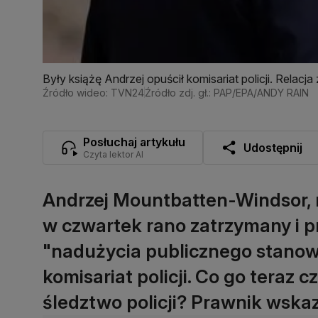
Były książę Andrzej opuścił komisariat policji. Relacj
Źródło wideo: TVN24
Źródło zdj. gł.: PAP/EPA/ANDY RAIN
Posłuchaj artykułu
Udostępnij
Czyta lektor AI
Andrzej Mountbatten-Windsor, mł
w czwartek rano zatrzymany i 
"nadużycia publicznego stanowi
komisariat policji. Co go teraz 
śledztwo policji? Prawnik wskaz