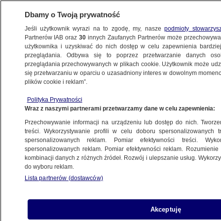
Dbamy o Twoją prywatność
Jeśli użytkownik wyrazi na to zgodę, my, nasze
podmioty stowarzys
Partnerów IAB oraz
30
innych Zaufanych Partnerów może przechowywa
użytkownika i uzyskiwać do nich dostęp w celu zapewnienia bardzi
przeglądania. Odbywa się to poprzez przetwarzanie danych os
przeglądania przechowywanych w plikach cookie. Użytkownik może udzie
ŚWIAT
się przetwarzaniu w oparciu o uzasadniony interes w dowolnym momencie
plików cookie i reklam”.
Skrócił wakacje na Karaibach, jest
Polityka Prywatności
w Londynie
Wraz z naszymi partnerami przetwarzamy dane w celu zapewnienia:
Przechowywanie informacji na urządzeniu lub dostęp do nich. Tworzeni
22.10.2022, 17:45
treści. Wykorzystywanie profili w celu doboru spersonalizowanych tr
spersonalizowanych reklam. Pomiar efektywności treści. Wyko
spersonalizowanych reklam. Pomiar efektywności reklam. Rozumienie o
Udostępnij
kombinacji danych z różnych źródeł. Rozwój i ulepszanie usług. Wykor
do wyboru reklam.
Boris Johnson, który dwa miesiące temu stracił
Lista partnerów (dostawców)
stanowisko premiera, ma już poparcie 100
posłów Partii Konserwatywnej - wskazują źródła
w jego obozie politycznym. Może to oznaczać,
Akceptuję
że znów zostanie liderem torysów, a co za tym