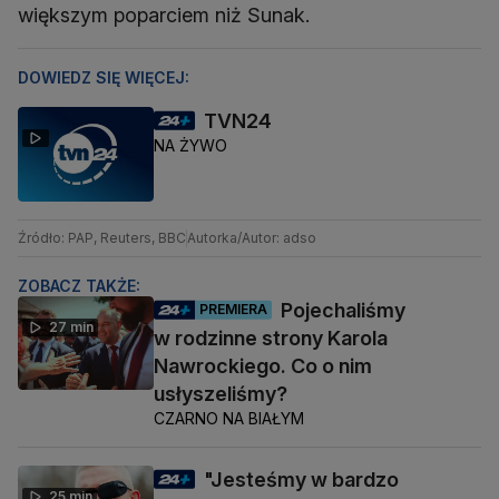
większym poparciem niż Sunak.
DOWIEDZ SIĘ WIĘCEJ:
TVN24
NA ŻYWO
Źródło: PAP, Reuters, BBC
Autorka/Autor: adso
ZOBACZ TAKŻE:
Pojechaliśmy
PREMIERA
27 min
w rodzinne strony Karola
Nawrockiego. Co o nim
usłyszeliśmy?
CZARNO NA BIAŁYM
"Jesteśmy w bardzo
25 min