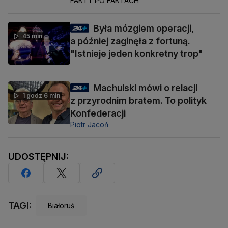
FAKTY PO FAKTACH
Była mózgiem operacji,
45 min
a później zaginęła z fortuną.
"Istnieje jeden konkretny trop"
Machulski mówi o relacji
1 godz 6 min
z przyrodnim bratem. To polityk
Konfederacji
Piotr Jacoń
UDOSTĘPNIJ:
TAGI:
Białoruś