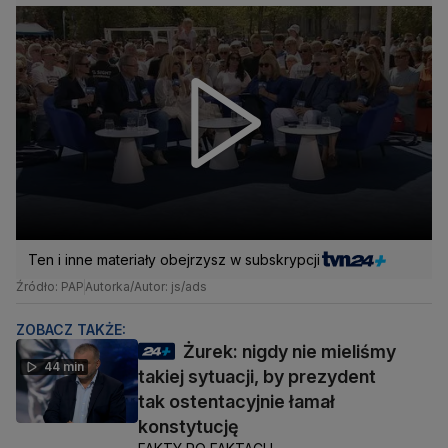
Ten i inne materiały obejrzysz w subskrypcji
Źródło: PAP
Autorka/Autor: js/ads
ZOBACZ TAKŻE:
Żurek: nigdy nie mieliśmy
44 min
takiej sytuacji, by prezydent
tak ostentacyjnie łamał
konstytucję