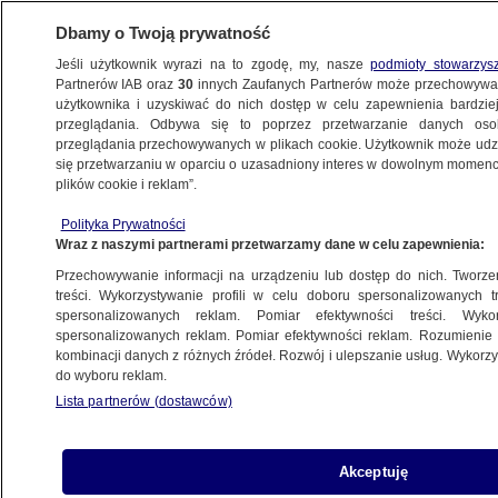
Dbamy o Twoją prywatność
Jeśli użytkownik wyrazi na to zgodę, my, nasze
podmioty stowarzys
Partnerów IAB oraz
30
innych Zaufanych Partnerów może przechowywa
użytkownika i uzyskiwać do nich dostęp w celu zapewnienia bardzi
przeglądania. Odbywa się to poprzez przetwarzanie danych os
przeglądania przechowywanych w plikach cookie. Użytkownik może udzie
ŚWIAT
się przetwarzaniu w oparciu o uzasadniony interes w dowolnym momencie
plików cookie i reklam”.
Polski zakonnik uznany za więźnia
Polityka Prywatności
politycznego na Białorusi
Wraz z naszymi partnerami przetwarzamy dane w celu zapewnienia:
Przechowywanie informacji na urządzeniu lub dostęp do nich. Tworzeni
23.09.2025, 13:57
treści. Wykorzystywanie profili w celu doboru spersonalizowanych tr
spersonalizowanych reklam. Pomiar efektywności treści. Wyko
Posłuchaj artykułu
spersonalizowanych reklam. Pomiar efektywności reklam. Rozumienie o
Czyta lektor AI
kombinacji danych z różnych źródeł. Rozwój i ulepszanie usług. Wykor
do wyboru reklam.
Lista partnerów (dostawców)
Akceptuję