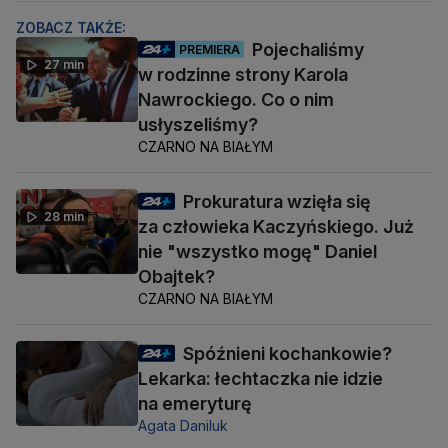
ZOBACZ TAKŻE:
Pojechaliśmy
PREMIERA
27 min
w rodzinne strony Karola
Nawrockiego. Co o nim
usłyszeliśmy?
CZARNO NA BIAŁYM
Prokuratura wzięła się
28 min
za człowieka Kaczyńskiego. Już
nie "wszystko mogę" Daniel
Obajtek?
CZARNO NA BIAŁYM
Spóźnieni kochankowie?
Lekarka: łechtaczka nie idzie
na emeryturę
Agata Daniluk