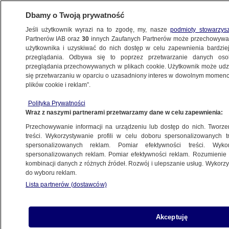
Dbamy o Twoją prywatność
Jeśli użytkownik wyrazi na to zgodę, my, nasze
podmioty stowarzys
Partnerów IAB oraz
30
innych Zaufanych Partnerów może przechowywa
użytkownika i uzyskiwać do nich dostęp w celu zapewnienia bardzi
przeglądania. Odbywa się to poprzez przetwarzanie danych os
przeglądania przechowywanych w plikach cookie. Użytkownik może udzie
ŚWIAT
się przetwarzaniu w oparciu o uzasadniony interes w dowolnym momencie
plików cookie i reklam”.
Atak Rosji na Ukrainę. Niemcy
Polityka Prywatności
przygotowują się do przyjęcia rannych
Wraz z naszymi partnerami przetwarzamy dane w celu zapewnienia:
i chorych z Ukrainy
Przechowywanie informacji na urządzeniu lub dostęp do nich. Tworzeni
treści. Wykorzystywanie profili w celu doboru spersonalizowanych tr
8.03.2022, 06:30
spersonalizowanych reklam. Pomiar efektywności treści. Wyko
spersonalizowanych reklam. Pomiar efektywności reklam. Rozumienie o
kombinacji danych z różnych źródeł. Rozwój i ulepszanie usług. Wykor
Udostępnij
do wyboru reklam.
Lista partnerów (dostawców)
Akceptuję