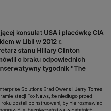
jącej konsulat USA i placówkę CIA
kiem w Libii w 2012 r.
tarz stanu Hillary Clinton
 mówili o braku odpowiednich
konserwatywny tygodnik "The
terprise Solutions Brad Owens i Jerry Torres
ramie stacji FoxNews, że niedługo przed
oku zostali poinstruowani, by nie rozmawiać
a poprawić jej bezpieczeństwa w ostatnich