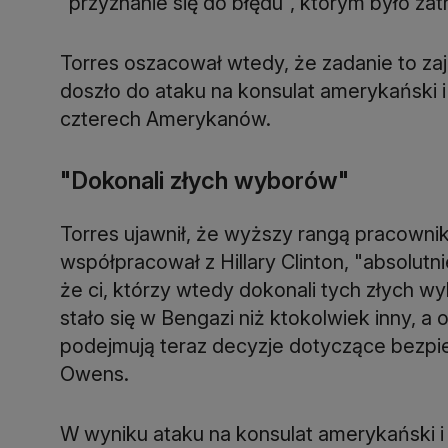
"przyznanie się do błędu", którym było zat
Torres oszacował wtedy, że zadanie to zajm
doszło do ataku na konsulat amerykański 
czterech Amerykanów.
"Dokonali złych wyborów"
Torres ujawnił, że wyższy rangą pracowni
współpracował z Hillary Clinton, "absolutn
że ci, którzy wtedy dokonali tych złych wy
stało się w Bengazi niż ktokolwiek inny, a 
podejmują teraz decyzje dotyczące bezp
Owens.
W wyniku ataku na konsulat amerykański i 