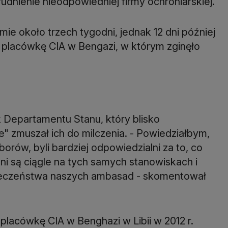
rudnienie nieodpowiedniej firmy ochroniarskiej.
ie około trzech tygodni, jednak 12 dni później
i placówkę CIA w Bengazi, w którym zginęło
k Departamentu Stanu, który blisko
ie" zmuszał ich do milczenia. - Powiedziałbym,
borów, byli bardziej odpowiedzialni za to, co
oni są ciągle na tych samych stanowiskach i
ieczeństwa naszych ambasad - skomentował
placówkę CIA w Benghazi w Libii w 2012 r.