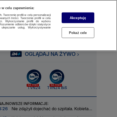
 w celu zapewnienia:
SUBSKRYBUJ
Przejdź do
Szukaj
Zaloguj się
Menu
 Tworzenie profili w celu personalizacji
Akceptuję
wanych treści. Tworzenie profili w celu
ci. Wykorzystanie profili do wyboru
Rozumienie odbiorców dzięki statystyce
ulepszanie usług. Wykorzystywanie
Czytaj
Słuchaj
Oglądaj
Pokaż cele
OGLĄDAJ NA ŻYWO
NA ŻYWO
NA ŻYWO
TVN24
TVN24 BiS
NAJNOWSZE INFORMACJE:
8:26
Nie zdążyli dojechać do szpitala. Kobieta
zaczęła rodzić na parkingu