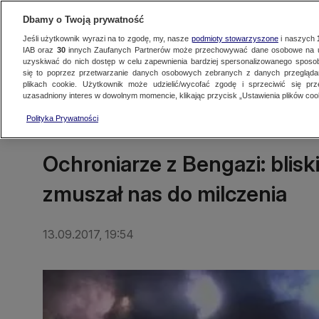
Dbamy o Twoją prywatność
Jeśli użytkownik wyrazi na to zgodę, my, nasze
podmioty stowarzyszone
i naszych
IAB oraz
30
innych Zaufanych Partnerów może przechowywać dane osobowe na ur
uzyskiwać do nich dostęp w celu zapewnienia bardziej spersonalizowanego sposo
się to poprzez przetwarzanie danych osobowych zebranych z danych przegląd
Oglądaj TVN24
Najnowsze
Fakty
Świat
Polska
Regionalne
plikach cookie. Użytkownik może udzielić/wycofać zgodę i sprzeciwić się pr
uzasadniony interes w dowolnym momencie, klikając przycisk „Ustawienia plików cook
Polityka Prywatności
ŚWIAT
Ochroniarze z Bengazi: blis
zmuszał nas do milczenia
13.09.2017, 19:54