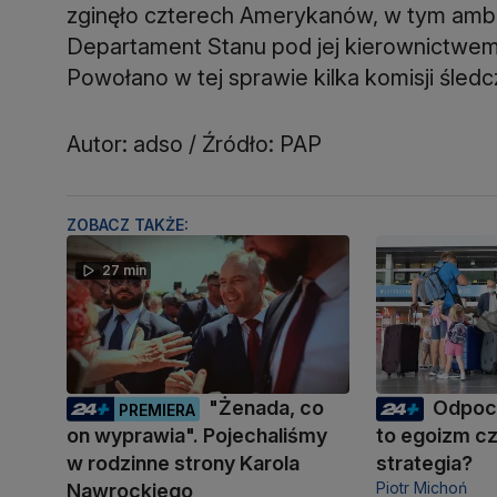
zginęło czterech Amerykanów, w tym ambas
Departament Stanu pod jej kierownictwem 
Powołano w tej sprawie kilka komisji śled
Autor: adso / Źródło: PAP
ZOBACZ TAKŻE:
27 min
"Żenada, co
Odpocz
PREMIERA
on wyprawia". Pojechaliśmy
to egoizm c
w rodzinne strony Karola
strategia?
Piotr Michoń
Nawrockiego