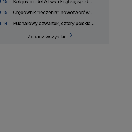
8:15
Kolejny model AI wymknął się spod
kontroli. Meta zgłasza incydent
8:15
Orędownik "leczenia" nowotworów
witaminą C z petycją u prezydenta. Mamy
8:14
Pucharowy czwartek, cztery polskie
oświadczenie Pałacu
zespoły w akcji. O której dzisiaj mecze?
Zobacz wszystkie