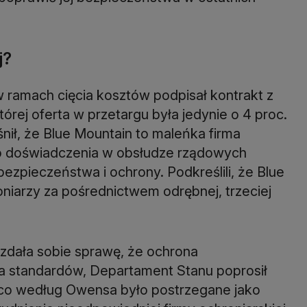
j?
w ramach cięcia kosztów podpisał kontrakt z
órej oferta w przetargu była jedynie o 4 proc.
nił, że Blue Mountain to maleńka firma
go doświadczenia w obsłudze rządowych
zpieczeństwa i ochrony. Podkreślili, że Blue
niarzy za pośrednictwem odrębnej, trzeciej
a zdała sobie sprawę, że ochrona
ia standardów, Departament Stanu poprosił
ę, co według Owensa było postrzegane jako