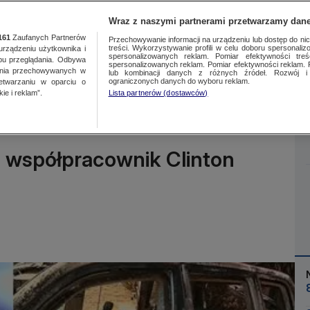
Wraz z naszymi partnerami przetwarzamy dane
161
Zaufanych Partnerów
Przechowywanie informacji na urządzeniu lub dostęp do nich.
treści. Wykorzystywanie profili w celu doboru spersonalizo
ządzeniu użytkownika i
spersonalizowanych reklam. Pomiar efektywności treś
bu przeglądania. Odbywa
spersonalizowanych reklam. Pomiar efektywności reklam. 
ania przechowywanych w
lub kombinacji danych z różnych źródeł. Rozwój i 
Więcej
ograniczonych danych do wyboru reklam.
zetwarzaniu w oparciu o
ie i reklam”.
Lista partnerów (dostawców)
ki współpracownik Clinton