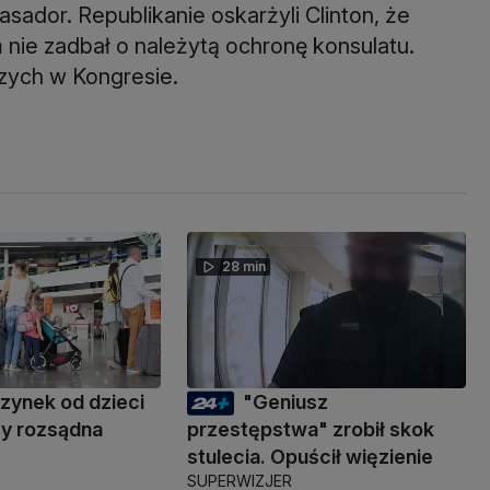
ador. Republikanie oskarżyli Clinton, że
nie zadbał o należytą ochronę konsulatu.
czych w Kongresie.
28 min
ynek od dzieci
"Geniusz
zy rozsądna
przestępstwa" zrobił skok
stulecia. Opuścił więzienie
SUPERWIZJER