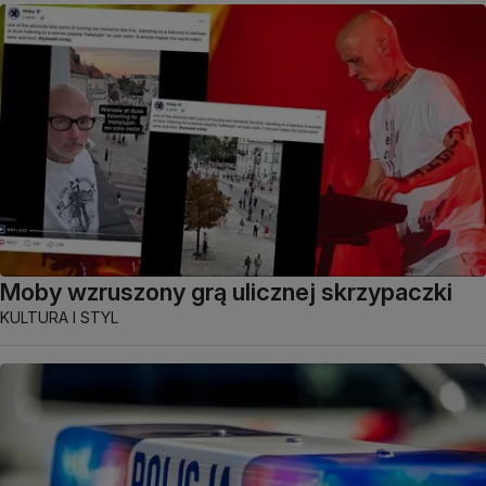
Moby wzruszony grą ulicznej skrzypaczki
KULTURA I STYL