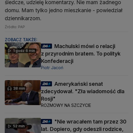
śledcze, udzielę komentarzy. Nie mam żadnego
domu. Mam tylko jedno mieszkanie - powiedział
dziennikarzom.
Źródło: PAP
ZOBACZ TAKŻE:
Machulski mówi o relacji
1 godz 6 min
z przyrodnim bratem. To polityk
Konfederacji
Piotr Jacoń
Amerykański senat
38 min
zdecydował. "Zła wiadomość dla
Rosji"
ROZMOWY NA SZCZYCIE
"Nie wracałem tam przez 30
52 min
lat. Dopiero, gdy odeszli rodzice,