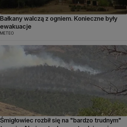
Bałkany walczą z ogniem. Konieczne były
ewakuacje
METEO
Śmigłowiec rozbił się na "bardzo trudnym"