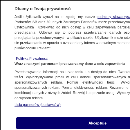
Dbamy o Twoją prywatność
Jeśli użytkownik wyrazi na to zgodę, my, nasze
podmioty stowarzys
Partnerów IAB oraz
30
innych Zaufanych Partnerów może przechowywa
użytkownika i uzyskiwać do nich dostęp w celu zapewnienia bardzi
przeglądania. Odbywa się to poprzez przetwarzanie danych os
przeglądania przechowywanych w plikach cookie. Użytkownik może udzie
ŚWIAT
się przetwarzaniu w oparciu o uzasadniony interes w dowolnym momencie
plików cookie i reklam”.
Były szef biura Zełenskiego podejrzany.
Polityka Prywatności
W tle budowa luksusowej inwestycji
Wraz z naszymi partnerami przetwarzamy dane w celu zapewnienia:
Przechowywanie informacji na urządzeniu lub dostęp do nich. Tworzeni
Zespół autorów
treści. Wykorzystywanie profili w celu doboru spersonalizowanych tr
spersonalizowanych reklam. Pomiar efektywności treści. Wyko
11.05.2026, 21:14
Aktualizacja:
11.05.2026, 22:35
spersonalizowanych reklam. Pomiar efektywności reklam. Rozumienie o
kombinacji danych z różnych źródeł. Rozwój i ulepszanie usług. Wykor
do wyboru reklam.
Posłuchaj artykułu
Czyta lektor AI
Lista partnerów (dostawców)
Akceptuję