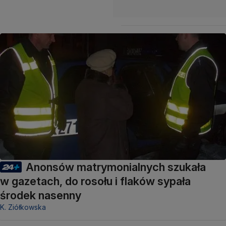
Anonsów matrymonialnych szukała
w gazetach, do rosołu i flaków sypała
środek nasenny
K. Ziółkowska