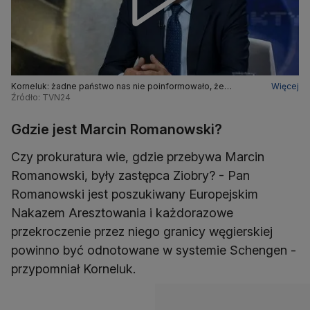
Korneluk: żadne państwo nas nie poinformowało, że
Więcej
Romanowski wjechał na jego terytorium
Źródło: TVN24
Gdzie jest Marcin Romanowski?
Czy prokuratura wie, gdzie przebywa Marcin
Romanowski, były zastępca Ziobry? - Pan
Romanowski jest poszukiwany Europejskim
Nakazem Aresztowania i każdorazowe
przekroczenie przez niego granicy węgierskiej
powinno być odnotowane w systemie Schengen -
przypomniał Korneluk.