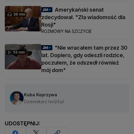
Amerykański senat
38 min
zdecydował. "Zła wiadomość dla
Rosji"
ROZMOWY NA SZCZYCIE
"Nie wracałem tam przez 30
52 min
lat. Dopiero, gdy odeszli rodzice,
poczułem, że odszedł również
mój dom"
Kuba Koprzywa
Dziennikarz tvn24.pl
UDOSTĘPNIJ: