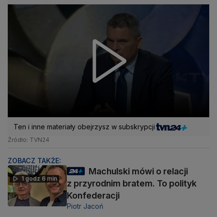
Ten i inne materiały obejrzysz w subskrypcji
Źródło: TVN24
ZOBACZ TAKŻE:
Machulski mówi o relacji
1 godz 6 min
z przyrodnim bratem. To polityk
Konfederacji
Piotr Jacoń