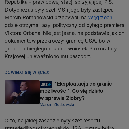
Republika - prawicowej stacji sprzyjającej PiS.
Dotychczas były szef MS i jego były zastępca
Marcin Romanowski przebywali na
Węgrzech
,
gdzie otrzymali azyl polityczny od byłego premiera
Viktora Orbana. Nie jest jasne, na podstawie jakich
dokumentów przekroczył granicę USA, bo w
grudniu ubiegłego roku na wniosek Prokuratury
Krajowej unieważniono mu paszport.
DOWIEDZ SIĘ WIĘCEJ:
"Eksploatacja do granic
możliwości". Co się działo
w sprawie Ziobry?
Marcin Złotkowski
O to, na jakiej zasadzie były szef resortu
sprawiedliwości wjechał do USA, pytany był w