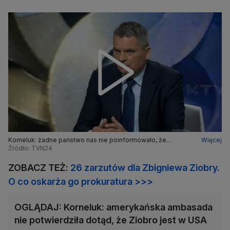
Korneluk: żadne państwo nas nie poinformowało, że
Więcej
Romanowski wjechał na jego terytorium
Źródło: TVN24
ZOBACZ TEŻ:
26 zarzutów dla Zbigniewa Ziobry.
O co oskarża go prokuratura >>>
OGLĄDAJ: Korneluk: amerykańska ambasada
nie potwierdziła dotąd, że Ziobro jest w USA