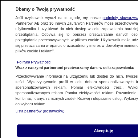
Dbamy o Twoją prywatność
Jeśli użytkownik wyrazi na to zgodę, my, nasze
podmioty stowarzys
Partnerów IAB oraz
30
innych Zaufanych Partnerów może przechowywa
użytkownika i uzyskiwać do nich dostęp w celu zapewnienia bardzi
przeglądania. Odbywa się to poprzez przetwarzanie danych os
przeglądania przechowywanych w plikach cookie. Użytkownik może udzie
POLSKA
się przetwarzaniu w oparciu o uzasadniony interes w dowolnym momencie
plików cookie i reklam”.
Prokuratorzy podjęli decyzję. Szef
Polityka Prywatności
przychylnej PiS stacji wezwany
Wraz z naszymi partnerami przetwarzamy dane w celu zapewnienia:
na przesłuchanie
Przechowywanie informacji na urządzeniu lub dostęp do nich. Tworzeni
treści. Wykorzystywanie profili w celu doboru spersonalizowanych tr
spersonalizowanych reklam. Pomiar efektywności treści. Wyko
Kuba Koprzywa
spersonalizowanych reklam. Pomiar efektywności reklam. Rozumienie o
11.05.2026, 20:05
kombinacji danych z różnych źródeł. Rozwój i ulepszanie usług. Wykor
do wyboru reklam.
Lista partnerów (dostawców)
Posłuchaj artykułu
Czyta lektor AI
Akceptuję