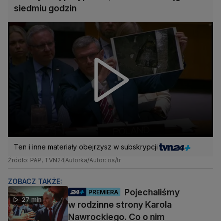
siedmiu godzin
Ten i inne materiały obejrzysz w subskrypcji
Źródło: PAP, TVN24
Autorka/Autor: os/tr
ZOBACZ TAKŻE:
Pojechaliśmy
PREMIERA
27 min
w rodzinne strony Karola
Nawrockiego. Co o nim