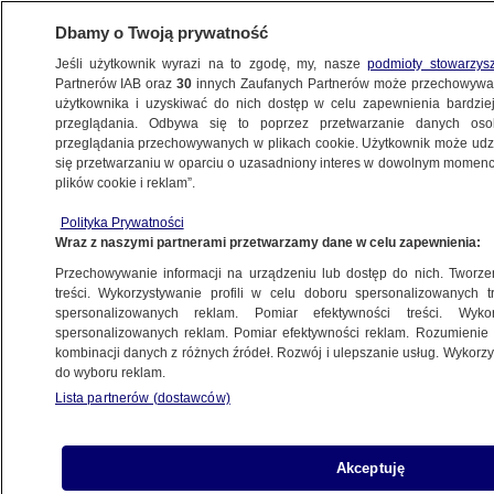
Dbamy o Twoją prywatność
Jeśli użytkownik wyrazi na to zgodę, my, nasze
podmioty stowarzys
Partnerów IAB oraz
30
innych Zaufanych Partnerów może przechowywa
użytkownika i uzyskiwać do nich dostęp w celu zapewnienia bardzi
przeglądania. Odbywa się to poprzez przetwarzanie danych os
przeglądania przechowywanych w plikach cookie. Użytkownik może udzie
ŚWIAT
się przetwarzaniu w oparciu o uzasadniony interes w dowolnym momencie
plików cookie i reklam”.
Ambasador Ukrainy: Rosja pluje nam
Polityka Prywatności
w twarz, a my udajemy, że pada deszcz
Wraz z naszymi partnerami przetwarzamy dane w celu zapewnienia:
Przechowywanie informacji na urządzeniu lub dostęp do nich. Tworzeni
12.09.2025, 23:16
treści. Wykorzystywanie profili w celu doboru spersonalizowanych tr
spersonalizowanych reklam. Pomiar efektywności treści. Wyko
Posłuchaj artykułu
spersonalizowanych reklam. Pomiar efektywności reklam. Rozumienie o
Czyta lektor AI
kombinacji danych z różnych źródeł. Rozwój i ulepszanie usług. Wykor
do wyboru reklam.
Lista partnerów (dostawców)
Akceptuję