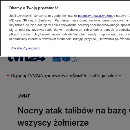
Dbamy o Twoją prywatność
Jeśli użytkownik wyrazi na to zgodę, my, nasze
podmioty stowarzyszone
i naszych
IAB oraz
30
innych Zaufanych Partnerów może przechowywać dane osobowe na ur
uzyskiwać do nich dostęp w celu zapewnienia bardziej spersonalizowanego sposo
się to poprzez przetwarzanie danych osobowych zebranych z danych przegląd
plikach cookie. Użytkownik może udzielić/wycofać zgodę i sprzeciwić się pr
uzasadniony interes w dowolnym momencie, klikając przycisk „Ustawienia plików cook
Polityka Prywatności
Oglądaj TVN24
Najnowsze
Fakty
Świat
Polska
Regionalne
ŚWIAT
Nocny atak talibów na bazę 
wszyscy żołnierze