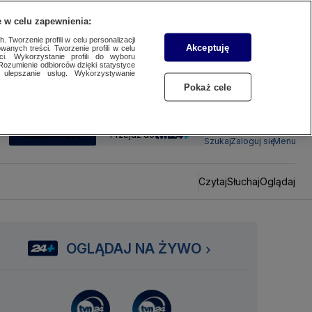
 w celu zapewnienia:
 Tworzenie profili w celu personalizacji
Akceptuję
wanych treści. Tworzenie profili w celu
ci. Wykorzystanie profili do wyboru
Rozumienie odbiorców dzięki statystyce
ulepszanie usług. Wykorzystywanie
Pokaż cele
SUBSKRYBUJ
Przejdź do
Szukaj
Zaloguj się
Menu
Czytaj
Słuchaj
Oglądaj
OGLĄDAJ NA ŻYWO