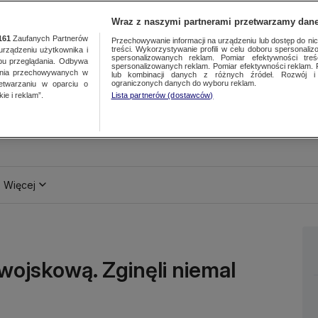
Wraz z naszymi partnerami przetwarzamy dane
161
Zaufanych Partnerów
Przechowywanie informacji na urządzeniu lub dostęp do nich.
treści. Wykorzystywanie profili w celu doboru spersonalizo
ządzeniu użytkownika i
spersonalizowanych reklam. Pomiar efektywności treś
bu przeglądania. Odbywa
spersonalizowanych reklam. Pomiar efektywności reklam. 
ania przechowywanych w
lub kombinacji danych z różnych źródeł. Rozwój i 
ograniczonych danych do wyboru reklam.
zetwarzaniu w oparciu o
ie i reklam”.
Lista partnerów (dostawców)
Więcej
wojskową. Zginęli niemal