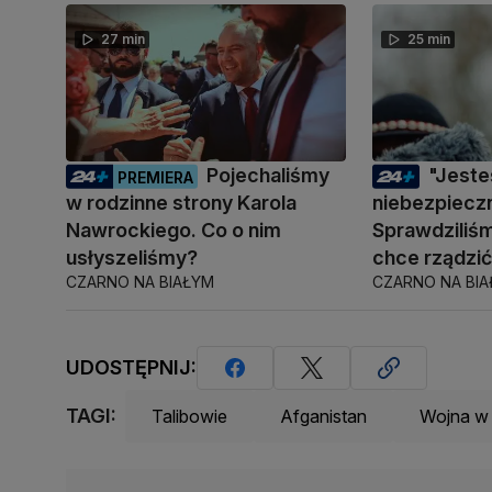
27 min
25 min
Pojechaliśmy
"Jest
PREMIERA
w rodzinne strony Karola
niebezpiecz
Nawrockiego. Co o nim
Sprawdziliśm
usłyszeliśmy?
chce rządzi
CZARNO NA BIAŁYM
CZARNO NA BI
UDOSTĘPNIJ:
TAGI:
Talibowie
Afganistan
Wojna w 