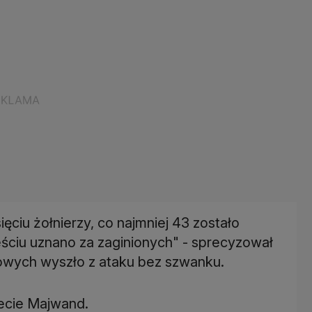
ęciu żołnierzy, co najmniej 43 zostało
ześciu uznano za zaginionych" - sprecyzował
owych wyszło z ataku bez szwanku.
ecie Majwand.