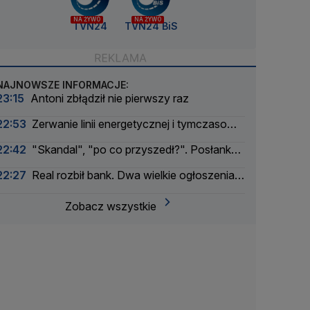
NA ŻYWO
NA ŻYWO
TVN24
TVN24 BiS
NAJNOWSZE INFORMACJE:
23:15
Antoni zbłądził nie pierwszy raz
22:53
Zerwanie linii energetycznej i tymczasowa
awaria prądu. Incydent bada Żandarmeria
22:42
"Skandal", "po co przyszedł?". Posłanka
Wojskowa
PiS krytykuje Morawieckiego i publikuje nagranie
22:27
Real rozbił bank. Dwa wielkie ogłoszenia
w jeden dzień
Zobacz wszystkie