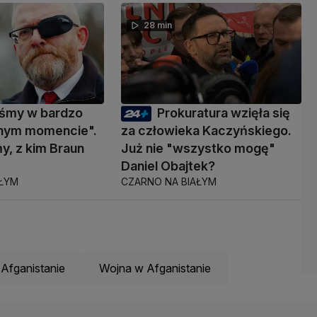
28 min
eśmy w bardzo
Prokuratura wzięła się
nym momencie".
za człowieka Kaczyńskiego.
y, z kim Braun
Już nie "wszystko mogę"
ć
Daniel Obajtek?
AŁYM
CZARNO NA BIAŁYM
Afganistanie
Wojna w Afganistanie