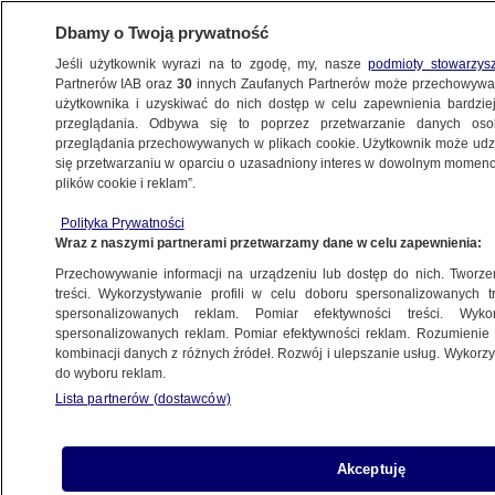
Dbamy o Twoją prywatność
Jeśli użytkownik wyrazi na to zgodę, my, nasze
podmioty stowarzys
Partnerów IAB oraz
30
innych Zaufanych Partnerów może przechowywa
użytkownika i uzyskiwać do nich dostęp w celu zapewnienia bardzi
przeglądania. Odbywa się to poprzez przetwarzanie danych os
przeglądania przechowywanych w plikach cookie. Użytkownik może udzie
PROGRAMY
się przetwarzaniu w oparciu o uzasadniony interes w dowolnym momencie
plików cookie i reklam”.
Szałamacha: nie będzie podwyżek
Polityka Prywatności
podatków
Wraz z naszymi partnerami przetwarzamy dane w celu zapewnienia:
Przechowywanie informacji na urządzeniu lub dostęp do nich. Tworzeni
5.09.2016, 08:22
treści. Wykorzystywanie profili w celu doboru spersonalizowanych tr
spersonalizowanych reklam. Pomiar efektywności treści. Wyko
spersonalizowanych reklam. Pomiar efektywności reklam. Rozumienie o
Udostępnij
kombinacji danych z różnych źródeł. Rozwój i ulepszanie usług. Wykor
do wyboru reklam.
Lista partnerów (dostawców)
Akceptuję