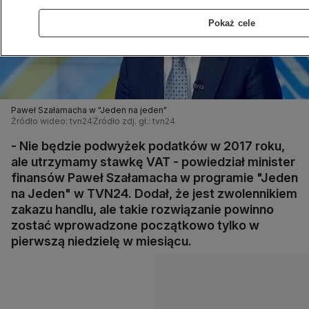
Pokaż cele
Paweł Szałamacha w "Jeden na jeden"
Źródło wideo: tvn24
Źródło zdj. gł.: tvn24
- Nie będzie podwyżek podatków w 2017 roku,
ale utrzymamy stawkę VAT - powiedział minister
finansów Paweł Szałamacha w programie "Jeden
na Jeden" w TVN24. Dodał, że jest zwolennikiem
zakazu handlu, ale takie rozwiązanie powinno
zostać wprowadzone początkowo tylko w
pierwszą niedzielę w miesiącu.