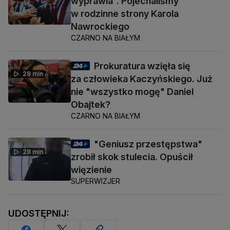
wyprawia". Pojechaliśmy
w rodzinne strony Karola
Nawrockiego
CZARNO NA BIAŁYM
Prokuratura wzięła się
28 min
za człowieka Kaczyńskiego. Już
nie "wszystko mogę" Daniel
Obajtek?
CZARNO NA BIAŁYM
"Geniusz przestępstwa"
28 min
zrobił skok stulecia. Opuścił
więzienie
SUPERWIZJER
UDOSTĘPNIJ: