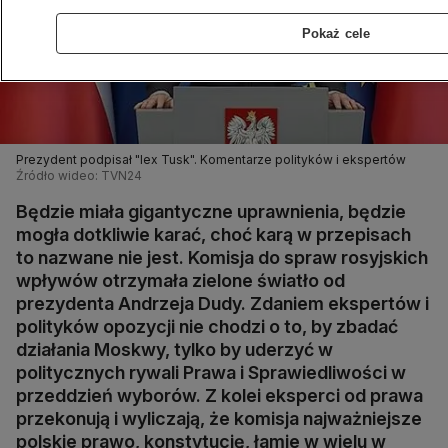
Pokaż cele
Prezydent podpisał "lex Tusk". Komentarze polityków i ekspertów
Źródło wideo: TVN24
Będzie miała gigantyczne uprawnienia, będzie
mogła dotkliwie karać, choć karą w przepisach
to nazwane nie jest. Komisja do spraw rosyjskich
wpływów otrzymała zielone światło od
prezydenta Andrzeja Dudy. Zdaniem ekspertów i
polityków opozycji nie chodzi o to, by zbadać
działania Moskwy, tylko by uderzyć w
politycznych rywali Prawa i Sprawiedliwości w
przeddzień wyborów. Z kolei eksperci od prawa
przekonują i wyliczają, że komisja najważniejsze
polskie prawo, konstytucję, łamie w wielu w