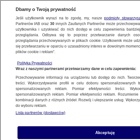
Dbamy o Twoją prywatność
Jeśli użytkownik wyrazi na to zgodę, my, nasze
podmioty stowarzys
Partnerów IAB oraz
30
innych Zaufanych Partnerów może przechowywa
użytkownika i uzyskiwać do nich dostęp w celu zapewnienia bardzi
przeglądania. Odbywa się to poprzez przetwarzanie danych os
przeglądania przechowywanych w plikach cookie. Użytkownik może udzie
PROGRAMY
się przetwarzaniu w oparciu o uzasadniony interes w dowolnym momencie
plików cookie i reklam”.
Prezydent podpisał "lex Tusk". Komentarze
Polityka Prywatności
polityków i ekspertów
Wraz z naszymi partnerami przetwarzamy dane w celu zapewnienia:
Przechowywanie informacji na urządzeniu lub dostęp do nich. Tworzeni
30.05.2023, 05:43
treści. Wykorzystywanie profili w celu doboru spersonalizowanych tr
spersonalizowanych reklam. Pomiar efektywności treści. Wyko
spersonalizowanych reklam. Pomiar efektywności reklam. Rozumienie o
Udostępnij
kombinacji danych z różnych źródeł. Rozwój i ulepszanie usług. Wykor
do wyboru reklam.
Lista partnerów (dostawców)
Akceptuję