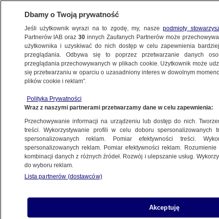
Dbamy o Twoją prywatność
Jeśli użytkownik wyrazi na to zgodę, my, nasze
podmioty stowarzys
Partnerów IAB oraz
30
innych Zaufanych Partnerów może przechowywa
użytkownika i uzyskiwać do nich dostęp w celu zapewnienia bardzi
przeglądania. Odbywa się to poprzez przetwarzanie danych os
przeglądania przechowywanych w plikach cookie. Użytkownik może udzie
POZNAŃ
się przetwarzaniu w oparciu o uzasadniony interes w dowolnym momencie
plików cookie i reklam”.
List gończy za byłym policjantem
Polityka Prywatności
Wraz z naszymi partnerami przetwarzamy dane w celu zapewnienia:
13.03.2024, 12:59
Przechowywanie informacji na urządzeniu lub dostęp do nich. Tworzeni
treści. Wykorzystywanie profili w celu doboru spersonalizowanych tr
Udostępnij
spersonalizowanych reklam. Pomiar efektywności treści. Wyko
spersonalizowanych reklam. Pomiar efektywności reklam. Rozumienie o
kombinacji danych z różnych źródeł. Rozwój i ulepszanie usług. Wykor
do wyboru reklam.
Lista partnerów (dostawców)
Akceptuję