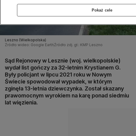
Pokaż cele
Leszno (Wielkopolska)
Źródło wideo: Google Earth
Źródło zdj. gł.: KMP Leszno
Sąd Rejonowy w Lesznie (woj. wielkopolskie)
wydał list gończy za 32-letnim Krystianem G.
Były policjant w lipcu 2021 roku w Nowym
Świecie spowodował wypadek, w którym
zginęła 13-letnia dziewczynka. Został skazany
prawomocnym wyrokiem na karę ponad siedmiu
lat więzienia.