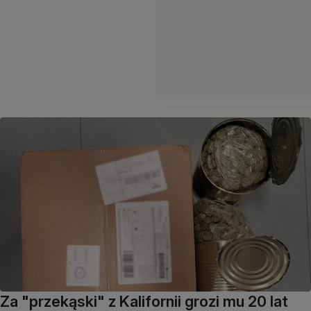
Za "przekąski" z Kalifornii grozi mu 20 lat