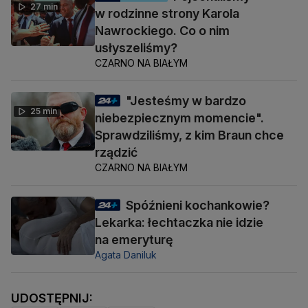
27 min
w rodzinne strony Karola
Nawrockiego. Co o nim
usłyszeliśmy?
CZARNO NA BIAŁYM
"Jesteśmy w bardzo
25 min
niebezpiecznym momencie".
Sprawdziliśmy, z kim Braun chce
rządzić
CZARNO NA BIAŁYM
Spóźnieni kochankowie?
Lekarka: łechtaczka nie idzie
na emeryturę
Agata Daniluk
UDOSTĘPNIJ: