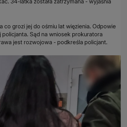
kać. 34-latka została zatrzymana - wyjaśnia
 co grozi jej do ośmiu lat więzienia. Odpowie
j policjanta. Sąd na wniosek prokuratora
rawa jest rozwojowa - podkreśla policjant.