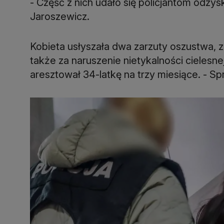
- Część z nich udało się policjantom odzys
Jaroszewicz.
Kobieta usłyszała dwa zarzuty oszustwa, za
także za naruszenie nietykalności cielesne
aresztował 34-latkę na trzy miesiące. - Sp