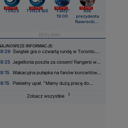
NA ŻYWO
NA ŻYWO
NA ŻYWO
NA ŻYWO
TVN24
TVN24 BiS
"Fakty"
Rok
19:00
prezydenta
Nawrockieg
o
NAJNOWSZE INFORMACJE:
18:29
Świątek gra o czwartą rundę w Toronto.
Ta rywalka jej pasuje
18:25
Jagiellonia poszła za ciosem! Rangersi w
szoku
18:15
Wakacyjna pułapka na fanów koncertów.
Łatwo stracić pieniądze
18:15
Piekielny upał. "Mamy dużą pracę do
wykonania"
Zobacz wszystkie