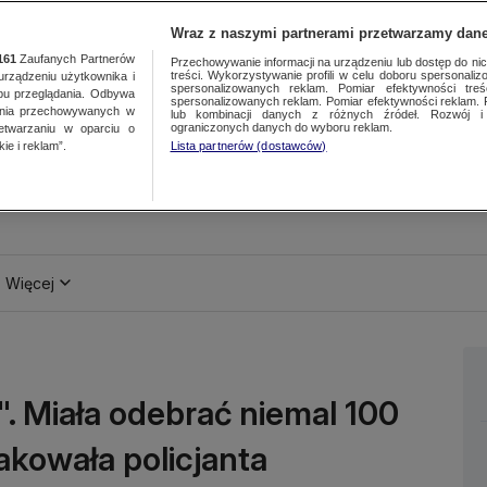
Wraz z naszymi partnerami przetwarzamy dane
161
Zaufanych Partnerów
Przechowywanie informacji na urządzeniu lub dostęp do nich.
treści. Wykorzystywanie profili w celu doboru spersonalizo
ządzeniu użytkownika i
spersonalizowanych reklam. Pomiar efektywności treś
bu przeglądania. Odbywa
spersonalizowanych reklam. Pomiar efektywności reklam. 
ania przechowywanych w
lub kombinacji danych z różnych źródeł. Rozwój i 
ograniczonych danych do wyboru reklam.
zetwarzaniu w oparciu o
ie i reklam”.
Lista partnerów (dostawców)
Więcej
. Miała odebrać niemal 100
takowała policjanta