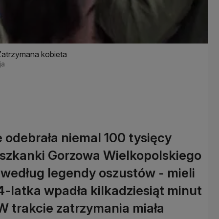
Zatrzymana kobieta
ja
e odebrała niemal 100 tysięcy
ieszkanki Gorzowa Wielkopolskiego
- według legendy oszustów - mieli
-latka wpadła kilkadziesiąt minut
 W trakcie zatrzymania miała