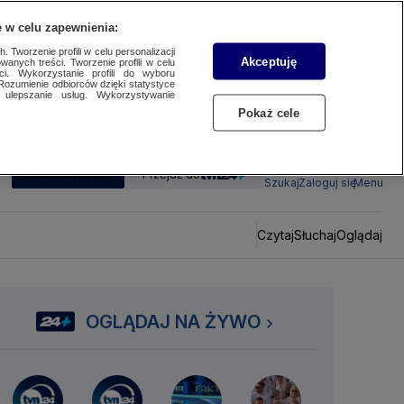
 w celu zapewnienia:
 Tworzenie profili w celu personalizacji
Akceptuję
wanych treści. Tworzenie profili w celu
ci. Wykorzystanie profili do wyboru
Rozumienie odbiorców dzięki statystyce
ulepszanie usług. Wykorzystywanie
Pokaż cele
SUBSKRYBUJ
Przejdź do
Szukaj
Zaloguj się
Menu
Czytaj
Słuchaj
Oglądaj
OGLĄDAJ NA ŻYWO