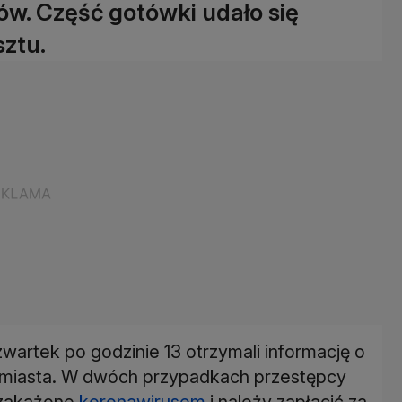
ów. Część gotówki udało się
sztu.
wartek po godzinie 13 otrzymali informację o
e miasta. W dwóch przypadkach przestępcy
ą zakażone
koronawirusem
i należy zapłacić za