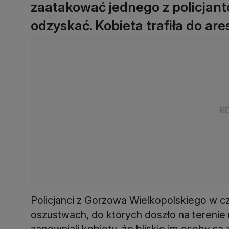
zaatakować jednego z policjant
odzyskać. Kobieta trafiła do are
Policjanci z Gorzowa Wielkopolskiego w cz
oszustwach, do których doszło na tereni
zapewniali kobiety, że bliskie im osoby s