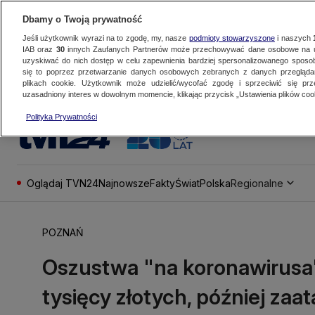
Dbamy o Twoją prywatność
Jeśli użytkownik wyrazi na to zgodę, my, nasze
podmioty stowarzyszone
i naszych
IAB oraz
30
innych Zaufanych Partnerów może przechowywać dane osobowe na ur
uzyskiwać do nich dostęp w celu zapewnienia bardziej spersonalizowanego sposo
się to poprzez przetwarzanie danych osobowych zebranych z danych przegląd
plikach cookie. Użytkownik może udzielić/wycofać zgodę i sprzeciwić się pr
uzasadniony interes w dowolnym momencie, klikając przycisk „Ustawienia plików cook
Polityka Prywatności
Oglądaj TVN24
Najnowsze
Fakty
Świat
Polska
Regionalne
POZNAŃ
Oszustwa "na koronawirusa"
tysięcy złotych, później zaa