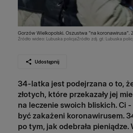
Gorzów Wielkopolski. Oszustwa "na koronawirusa". 
Źródło wideo: Lubuska policja
Źródło zdj. gł.: Lubuska polic
Udostępnij
34-latka jest podejrzana o to, ż
złotych, które przekazały jej m
na leczenie swoich bliskich. Ci 
być zakażeni koronawirusem. 34
po tym, jak odebrała pieniądze.