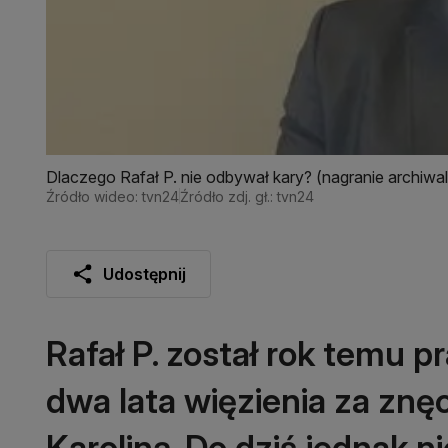
Dlaczego Rafał P. nie odbywał kary? (nagranie archiwa
Źródło wideo: tvn24
Źródło zdj. gł.: tvn24
Udostępnij
Rafał P. został rok temu
dwa lata więzienia za znę
Karoliną. Do dziś jednak ni