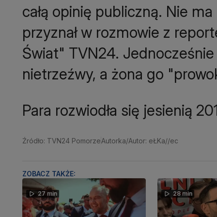
całą opinię publiczną. Nie m
przyznał w rozmowie z report
Świat" TVN24. Jednocześnie 
nietrzeźwy, a żona go "prowo
Para rozwiodła się jesienią 20
Źródło: TVN24 Pomorze
Autorka/Autor: eŁKa//ec
ZOBACZ TAKŻE:
27 min
28 min