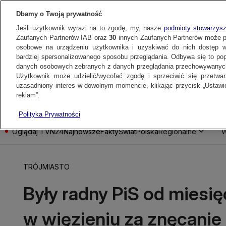
Dbamy o Twoją prywatność
Jeśli użytkownik wyrazi na to zgodę, my, nasze
podmioty stowarzys
Zaufanych Partnerów IAB oraz
30
innych Zaufanych Partnerów może 
osobowe na urządzeniu użytkownika i uzyskiwać do nich dostęp w
bardziej spersonalizowanego sposobu przeglądania. Odbywa się to po
danych osobowych zebranych z danych przeglądania przechowywanych
Użytkownik może udzielić/wycofać zgodę i sprzeciwić się przetwa
uzasadniony interes w dowolnym momencie, klikając przycisk „Ustawie
reklam”.
Polityka Prywatności
Oglądaj TVN24
Najnowsze
Fakty
Świat
Polska
Regionalne
W
TRÓJMIASTO
Były radny PiS od miesię
w więzieniu za znęcanie 