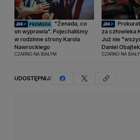
"Żenada, co
Prokurat
PREMIERA
on wyprawia". Pojechaliśmy
za człowieka 
w rodzinne strony Karola
Już nie "wsz
Nawrockiego
Daniel Obajte
CZARNO NA BIAŁYM
CZARNO NA BIAŁ
UDOSTĘPNIJ: