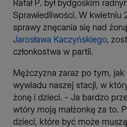
Rafał P. był bydgoskim radny
Sprawiedliwości. W kwietniu 2
sprawy znęcania się nad żoną
Jarosława Kaczyńskiego
, zos
członkostwa w partii.
Mężczyzna zaraz po tym, jak s
wywiadu naszej stacji, w któ
żonę i dzieci. - Ja bardzo p
wtóry moją małżonkę za to. P
dzieci, które być może musz