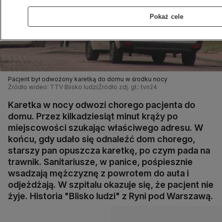
Pokaż cele
Pacjent był odwożony karetką do domu w środku nocy
Źródło wideo: TTV Blisko ludzi
Źródło zdj. gł.: tvn24
Karetka w nocy odwozi chorego pacjenta do
domu. ‪Przez kilkadziesiąt minut krąży po
miejscowości szukając właściwego adresu.‬ ‪W
końcu‬,‪ gdy udało si‬ę‪ odnaleźć dom chorego,
starszy pan opuszcza karetkę, po czym pada na
trawnik. Sanitariusze, w panice, pośpiesznie
‬wsadzają mężczyznę‪ z powrotem do auta i
odjeżdżają. W szpitalu okazuje się, że pacjent‬ ‪nie
żyje.‬ Historia "Blisko ludzi" z Ryni pod Warszawą.