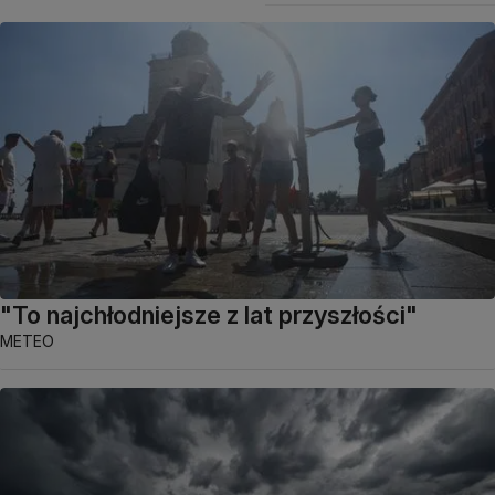
"To najchłodniejsze z lat przyszłości"
METEO