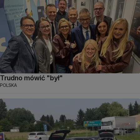
Trudno mówić "był"
POLSKA