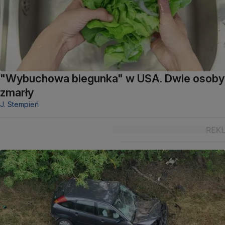
"Wybuchowa biegunka" w USA. Dwie osoby
zmarły
J. Stempień