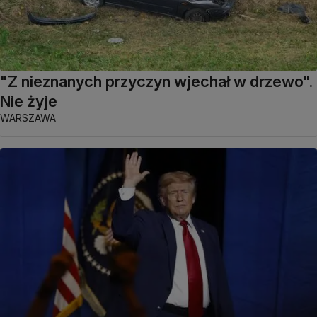
"Z nieznanych przyczyn wjechał w drzewo".
Nie żyje
WARSZAWA