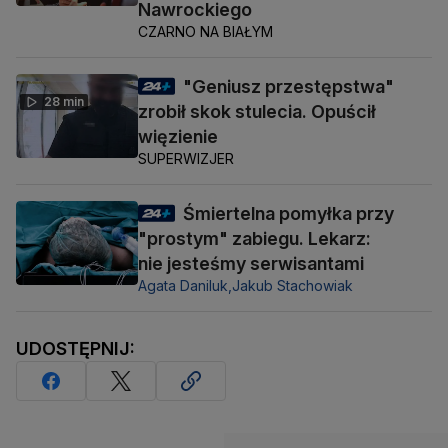
Nawrockiego
CZARNO NA BIAŁYM
"Geniusz przestępstwa"
28 min
zrobił skok stulecia. Opuścił
więzienie
SUPERWIZJER
Śmiertelna pomyłka przy
"prostym" zabiegu. Lekarz:
nie jesteśmy serwisantami
Agata Daniluk,
Jakub Stachowiak
UDOSTĘPNIJ: