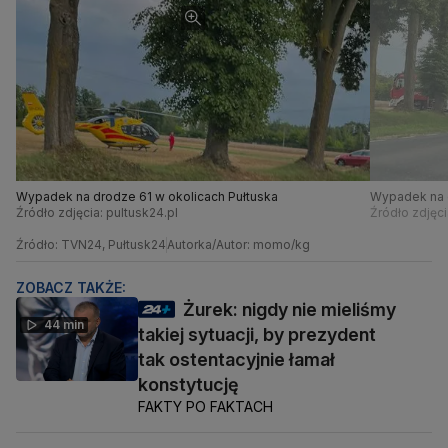
Wypadek na drodze 61 w okolicach Pułtuska
Wypadek na d
Źródło zdjęcia: pultusk24.pl
Źródło zdjęci
Źródło: TVN24, Pułtusk24
Autorka/Autor: momo/kg
ZOBACZ TAKŻE:
Żurek: nigdy nie mieliśmy
44 min
takiej sytuacji, by prezydent
tak ostentacyjnie łamał
konstytucję
FAKTY PO FAKTACH