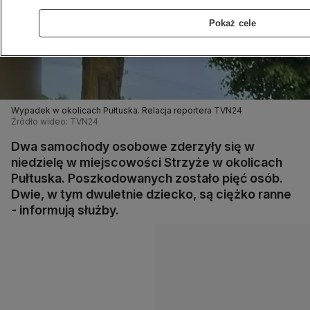
Pokaż cele
Wypadek w okolicach Pułtuska. Relacja reportera TVN24
Źródło wideo: TVN24
Dwa samochody osobowe zderzyły się w
niedzielę w miejscowości Strzyże w okolicach
Pułtuska. Poszkodowanych zostało pięć osób.
Dwie, w tym dwuletnie dziecko, są ciężko ranne
- informują służby.