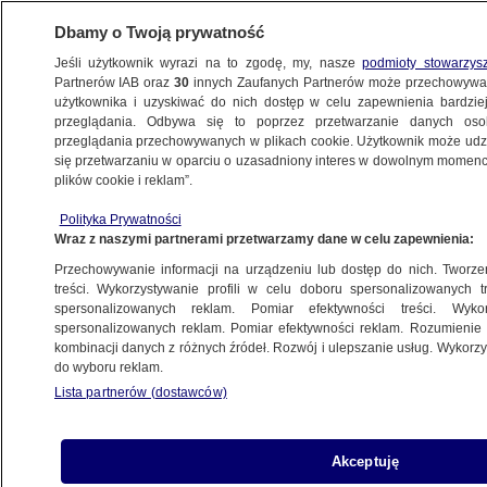
Dbamy o Twoją prywatność
Jeśli użytkownik wyrazi na to zgodę, my, nasze
podmioty stowarzys
Partnerów IAB oraz
30
innych Zaufanych Partnerów może przechowywa
użytkownika i uzyskiwać do nich dostęp w celu zapewnienia bardzi
przeglądania. Odbywa się to poprzez przetwarzanie danych os
przeglądania przechowywanych w plikach cookie. Użytkownik może udzie
POLSKA
się przetwarzaniu w oparciu o uzasadniony interes w dowolnym momencie
plików cookie i reklam”.
Wypadek w okolicach Pułtuska. Wśród
Polityka Prywatności
rannych dwuletnie dziecko
Wraz z naszymi partnerami przetwarzamy dane w celu zapewnienia:
Przechowywanie informacji na urządzeniu lub dostęp do nich. Tworzeni
6.08.2023, 18:48
treści. Wykorzystywanie profili w celu doboru spersonalizowanych tr
spersonalizowanych reklam. Pomiar efektywności treści. Wyko
spersonalizowanych reklam. Pomiar efektywności reklam. Rozumienie o
Udostępnij
kombinacji danych z różnych źródeł. Rozwój i ulepszanie usług. Wykor
do wyboru reklam.
Lista partnerów (dostawców)
Akceptuję