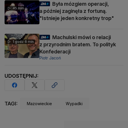
Była mózgiem operacji,
45 min
a później zaginęła z fortuną.
"Istnieje jeden konkretny trop"
Machulski mówi o relacji
1 godz 6 min
z przyrodnim bratem. To polityk
Konfederacji
Piotr Jacoń
UDOSTĘPNIJ:
TAGI:
Mazowieckie
Wypadki