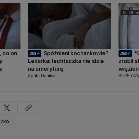
28 mi
 co on
Spóźnieni kochankowie?
"
y
Lekarka: łechtaczka nie idzie
zrobił s
a
na emeryturę
więzien
Agata Daniluk
SUPERWI
ecko