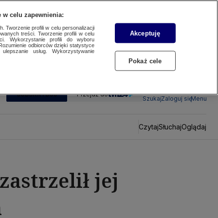
 w celu zapewnienia:
 Tworzenie profili w celu personalizacji
Akceptuję
wanych treści. Tworzenie profili w celu
ci. Wykorzystanie profili do wyboru
Rozumienie odbiorców dzięki statystyce
ulepszanie usług. Wykorzystywanie
Pokaż cele
SUBSKRYBUJ
Przejdź do
Szukaj
Zaloguj się
Menu
Czytaj
Słuchaj
Oglądaj
astrzelił jej
a