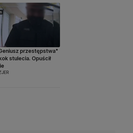
n
Geniusz przestępstwa"
kok stulecia. Opuścił
ie
ZJER