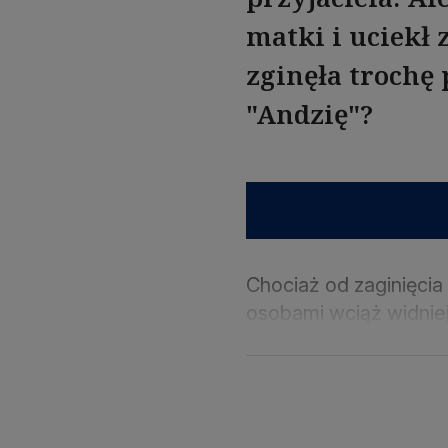
matki i uciekł 
zginęła trochę 
"Andzię"?
Chociaż od zaginięcia 
osobami wciąż widnieją 