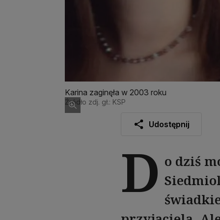
Karina zaginęła w 2003 roku
Źródło zdj. gł.: KSP
Udostępnij
D
o dziś m
Siedmiol
świadkie
przyjaciela. Al