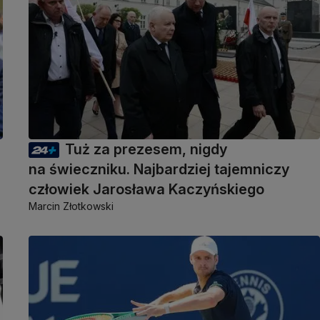
Tuż za prezesem, nigdy
na świeczniku. Najbardziej tajemniczy
człowiek Jarosława Kaczyńskiego
Marcin Złotkowski