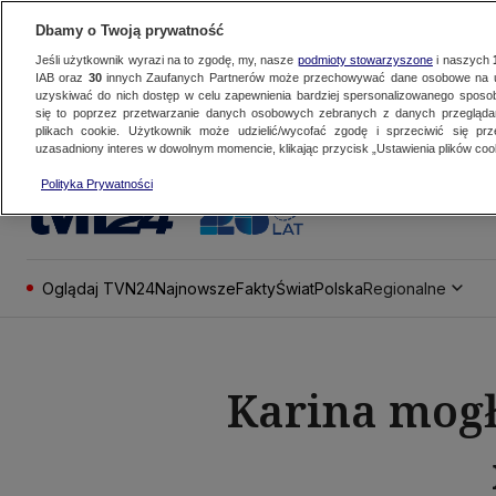
Dbamy o Twoją prywatność
Jeśli użytkownik wyrazi na to zgodę, my, nasze
podmioty stowarzyszone
i naszych
IAB oraz
30
innych Zaufanych Partnerów może przechowywać dane osobowe na ur
uzyskiwać do nich dostęp w celu zapewnienia bardziej spersonalizowanego sposo
się to poprzez przetwarzanie danych osobowych zebranych z danych przegląd
plikach cookie. Użytkownik może udzielić/wycofać zgodę i sprzeciwić się pr
uzasadniony interes w dowolnym momencie, klikając przycisk „Ustawienia plików cook
Polityka Prywatności
Oglądaj TVN24
Najnowsze
Fakty
Świat
Polska
Regionalne
Karina mogła