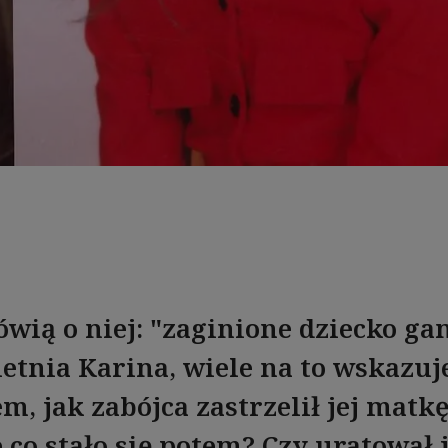
ówią o niej: "zaginione dziecko ga
etnia Karina, wiele na to wskazuje
m, jak zabójca zastrzelił jej matkę 
e co stało się potem? Czy uratował