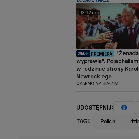
27 min
"Żenada,
PREMIERA
wyprawia". Pojechaliśm
w rodzinne strony Karol
Nawrockiego
CZARNO NA BIAŁYM
UDOSTĘPNIJ:
TAGI:
Policja
dzi