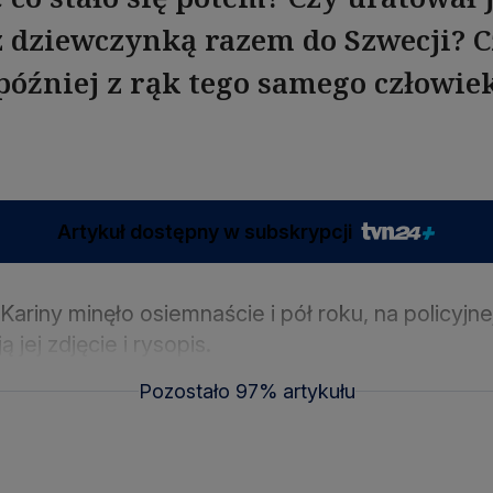
z dziewczynką razem do Szwecji? C
później z rąk tego samego człowiek
Artykuł dostępny w subskrypcji
Kariny minęło osiemnaście i pół roku, na policyjne
jej zdjęcie i rysopis.
Pozostało 97% artykułu