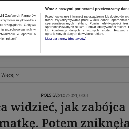
Wraz z naszymi partnerami przetwarzamy dane
161
Zaufanych Partnerów
Przechowywanie informacji na urządzeniu lub dostęp do nich.
treści. Wykorzystywanie profili w celu doboru spersonalizo
ządzeniu użytkownika i
spersonalizowanych reklam. Pomiar efektywności treś
bu przeglądania. Odbywa
spersonalizowanych reklam. Pomiar efektywności reklam. 
ania przechowywanych w
lub kombinacji danych z różnych źródeł. Rozwój i 
ograniczonych danych do wyboru reklam.
zetwarzaniu w oparciu o
ie i reklam”.
Lista partnerów (dostawców)
Więcej
POLSKA
|
31.07.2021, 01:01
 widzieć, jak zabójca z
matkę. Potem zniknęł