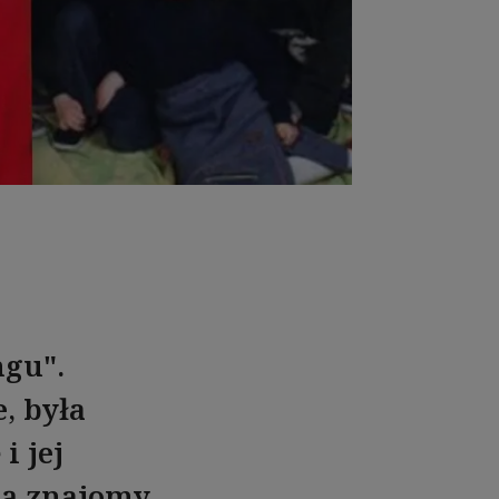
ngu".
, była
i jej
 ją znajomy