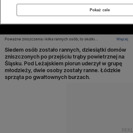
Pokaż cele
Poważne zniszczenia i kilka rannych osób, to skutki
Więcej
gwałtownych burz które przetoczyły się przez Polskę
Siedem osób zostało rannych, dziesiątki domów
zniszczonych po przejściu trąby powietrznej na
Śląsku. Pod Leżajskiem piorun uderzył w grupę
młodzieży, dwie osoby zostały ranne. Łódzkie
sprząta po gwałtownych burzach.