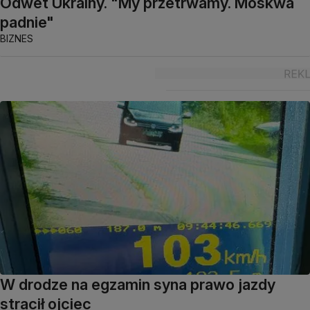
Odwet Ukrainy. "My przetrwamy. Moskwa
padnie"
BIZNES
W drodze na egzamin syna prawo jazdy
stracił ojciec