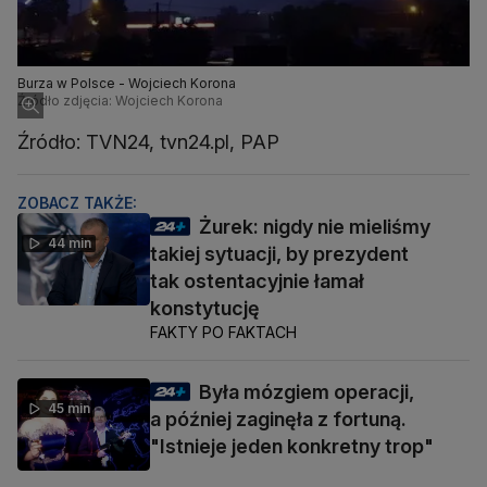
Burza w Polsce - Wojciech Korona
Źródło zdjęcia: Wojciech Korona
Źródło: TVN24, tvn24.pl, PAP
ZOBACZ TAKŻE:
Żurek: nigdy nie mieliśmy
44 min
takiej sytuacji, by prezydent
tak ostentacyjnie łamał
konstytucję
FAKTY PO FAKTACH
Była mózgiem operacji,
45 min
a później zaginęła z fortuną.
"Istnieje jeden konkretny trop"