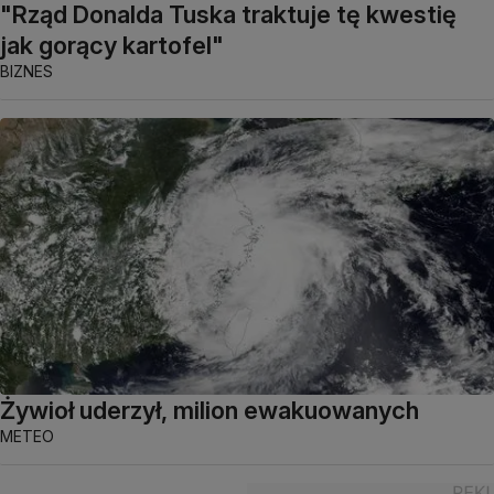
"Rząd Donalda Tuska traktuje tę kwestię
jak gorący kartofel"
BIZNES
Żywioł uderzył, milion ewakuowanych
METEO