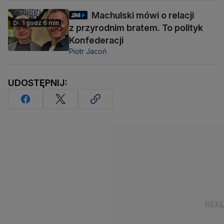
Machulski mówi o relacji
1 godz 6 min
z przyrodnim bratem. To polityk
Konfederacji
Piotr Jacoń
UDOSTĘPNIJ: