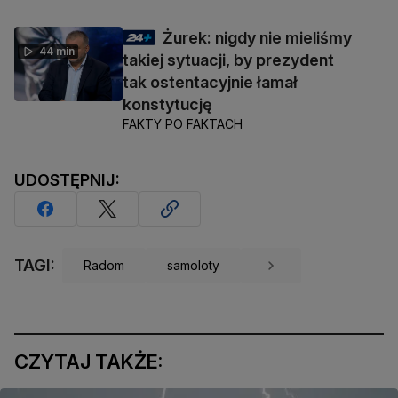
Żurek: nigdy nie mieliśmy
44 min
takiej sytuacji, by prezydent
tak ostentacyjnie łamał
konstytucję
FAKTY PO FAKTACH
UDOSTĘPNIJ:
TAGI:
Radom
samoloty
CZYTAJ TAKŻE: