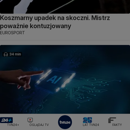
Koszmarny upadek na skoczni. Mistrz
poważnie kontuzjowany
EUROSPORT
34 min
AI podrzuciła trop. I co dalej?
TVN24+
OGLĄDAJ TV
LAT TVN24
FAKTY