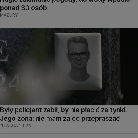
ponad 30 osób
MAZURY
Były policjant zabił, by nie płacić za tynki.
Jego żona: nie mam za co przepraszać
"UWAGA!" TVN