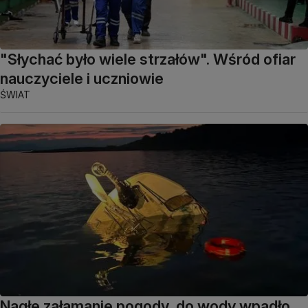
"Słychać było wiele strzałów". Wśród ofiar
nauczyciele i uczniowie
ŚWIAT
Nagłe załamanie pogody, do wody wpadło