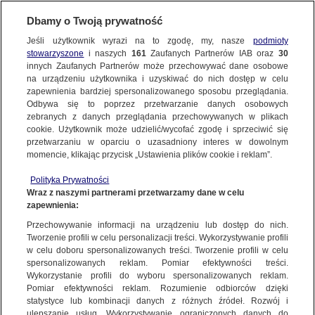
Dbamy o Twoją prywatność
SUBSKRYBUJ
Jeśli użytkownik wyrazi na to zgodę, my, nasze
podmioty
stowarzyszone
i naszych
161
Zaufanych Partnerów IAB oraz
30
POLSKA
innych Zaufanych Partnerów może przechowywać dane osobowe
na urządzeniu użytkownika i uzyskiwać do nich dostęp w celu
"Coś, co po katastrofie wyglądało jako
zapewnienia bardziej spersonalizowanego sposobu przeglądania.
białe, na koniec było czarne. Poczekajmy"
Odbywa się to poprzez przetwarzanie danych osobowych
zebranych z danych przeglądania przechowywanych w plikach
cookie. Użytkownik może udzielić/wycofać zgodę i sprzeciwić się
29.08.2025, 15:07
przetwarzaniu w oparciu o uzasadniony interes w dowolnym
momencie, klikając przycisk „Ustawienia plików cookie i reklam”.
Posłuchaj artykułu
Polityka Prywatności
Czyta lektor AI
Wraz z naszymi partnerami przetwarzamy dane w celu
zapewnienia:
Przechowywanie informacji na urządzeniu lub dostęp do nich.
Tworzenie profili w celu personalizacji treści. Wykorzystywanie profili
w celu doboru spersonalizowanych treści. Tworzenie profili w celu
spersonalizowanych reklam. Pomiar efektywności treści.
Wykorzystanie profili do wyboru spersonalizowanych reklam.
Pomiar efektywności reklam. Rozumienie odbiorców dzięki
statystyce lub kombinacji danych z różnych źródeł. Rozwój i
ulepszanie usług. Wykorzystywanie ograniczonych danych do