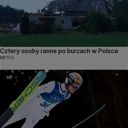
Cztery osoby ranne po burzach w Polsce
METEO