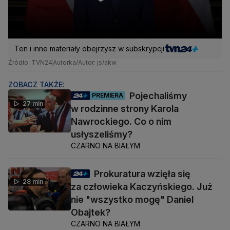
Ten i inne materiały obejrzysz w subskrypcji
Źródło: TVN24
Autorka/Autor: js/akw
ZOBACZ TAKŻE:
Pojechaliśmy
PREMIERA
27 min
w rodzinne strony Karola
Nawrockiego. Co o nim
usłyszeliśmy?
CZARNO NA BIAŁYM
Prokuratura wzięła się
28 min
za człowieka Kaczyńskiego. Już
nie "wszystko mogę" Daniel
Obajtek?
CZARNO NA BIAŁYM